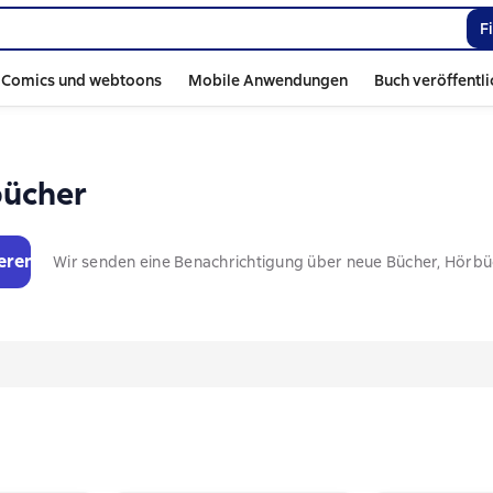
F
Comics und webtoons
Mobile Anwendungen
Buch veröffentl
bücher
eren
Wir senden eine Benachrichtigung über neue Bücher, Hörb