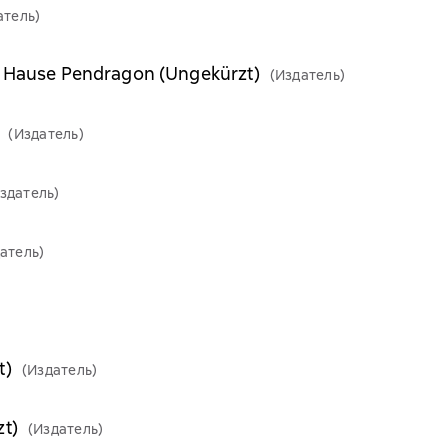
атель)
m Hause Pendragon (Ungekürzt)
(Издатель)
(Издатель)
здатель)
атель)
)
t)
(Издатель)
zt)
(Издатель)