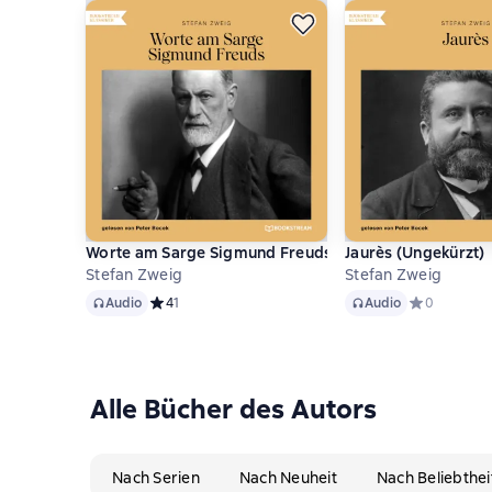
Worte am Sarge Sigmund Freuds (Ungekürzt)
Jaurès (Ungekürzt)
Stefan Zweig
Stefan Zweig
Audio
Audio
Audio
Средний рейтинг 4 на основе 1 оценок
4
1
Audio
Средний рей
0
Alle Bücher des Autors
Nach Serien
Nach Neuheit
Nach Beliebthei