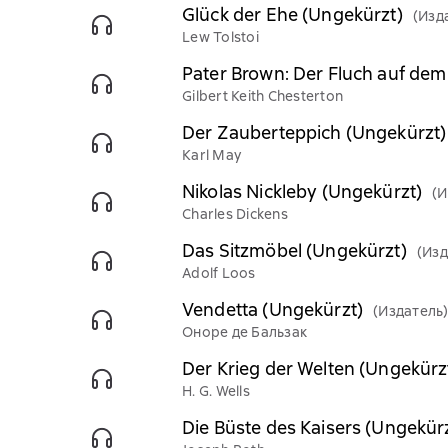
Glück der Ehe (Ungekürzt)
(Изд
Lew Tolstoi
Pater Brown: Der Fluch auf de
Gilbert Keith Chesterton
Der Zauberteppich (Ungekürzt)
Karl May
Nikolas Nickleby (Ungekürzt)
(И
Charles Dickens
Das Sitzmöbel (Ungekürzt)
(Изд
Adolf Loos
Vendetta (Ungekürzt)
(Издатель
Оноре де Бальзак
Der Krieg der Welten (Ungekürz
H. G. Wells
Die Büste des Kaisers (Ungekür