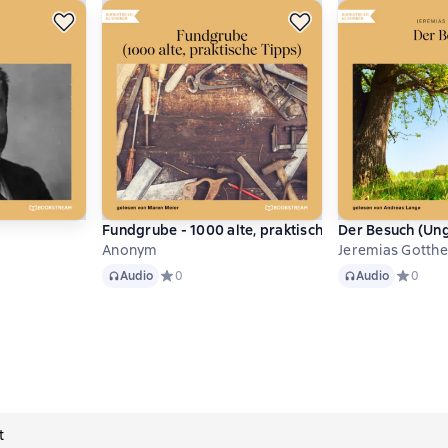
Fundgrube - 1000 alte, praktische Tipps (Ungekürz
Der Besuch (Ung
Anonym
Jeremias Gotth
Audio
Audio
тинг 0 на основе 0 оценок
Audio
Средний рейтинг 0 на основе 0 оценок
0
Audio
Средний 
0
t