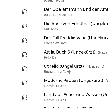
Joseph Roth
Der Oberamtmann und der Amts
Jeremias Gotthelf
Die Rose von Ernstthal (Ungekü
Karl May
Der Fall Freddie Vane (Ungekürz
Edgar Wallace
Attila, Buch 6 (Ungekürzt)
(Изда
Felix Dahn
Othello (Ungekürzt)
(Издатель)
Вильгельм Гауф
Moderne Piraten (Ungekürzt)
(
Dominik Hans
Land aus Feuer und Wasser (Un
Dominik Hans