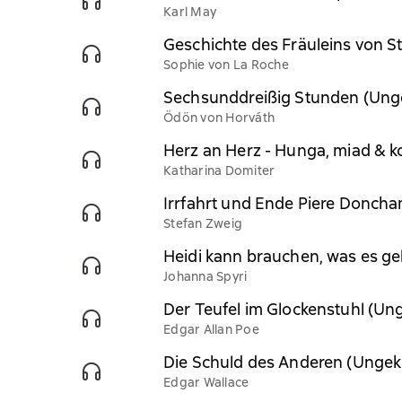
Karl May
Geschichte des Fräuleins von S
Sophie von La Roche
Sechsunddreißig Stunden (Ung
Ödön von Horváth
Herz an Herz - Hunga, miad & ko
Katharina Domiter
Irrfahrt und Ende Piere Doncha
Stefan Zweig
Heidi kann brauchen, was es ge
Johanna Spyri
Der Teufel im Glockenstuhl (Un
Edgar Allan Poe
Die Schuld des Anderen (Ungek
Edgar Wallace