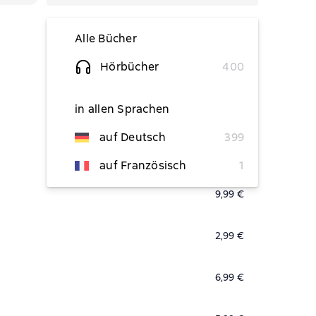
Alle Bücher
Hörbücher
400
3,99 €
in allen Sprachen
5,99 €
auf Deutsch
399
1,99 €
auf Französisch
1
9,99 €
2,99 €
6,99 €