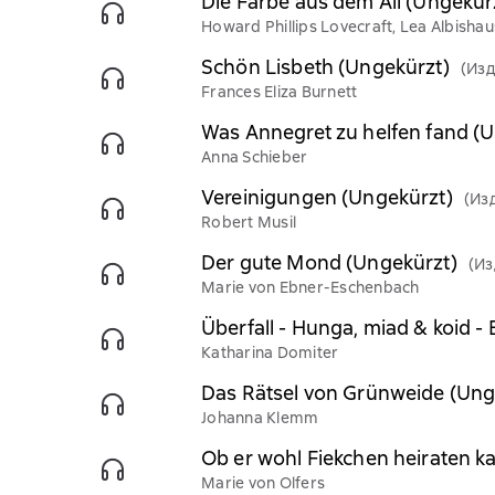
Die Farbe aus dem All (Ungekür
Howard Phillips Lovecraft, Lea Albisha
Schön Lisbeth (Ungekürzt)
(Изд
Frances Eliza Burnett
Was Annegret zu helfen fand (
Anna Schieber
Vereinigungen (Ungekürzt)
(Из
Robert Musil
Der gute Mond (Ungekürzt)
(Из
Marie von Ebner-Eschenbach
Überfall - Hunga, miad & koid -
Katharina Domiter
Das Rätsel von Grünweide (Ung
Johanna Klemm
Ob er wohl Fiekchen heiraten k
Marie von Olfers