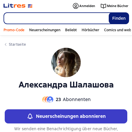
Слайдер с книгами
Слайдер с книгами
Anmelden
Meine Bücher
Finden
Promo-Code
Neuerscheinungen
Beliebt
Hörbücher
Comics und web
Startseite
Александра Шалашова
23
Abonnenten
Neuerscheinungen abonnieren
Wir senden eine Benachrichtigung über neue Bücher,