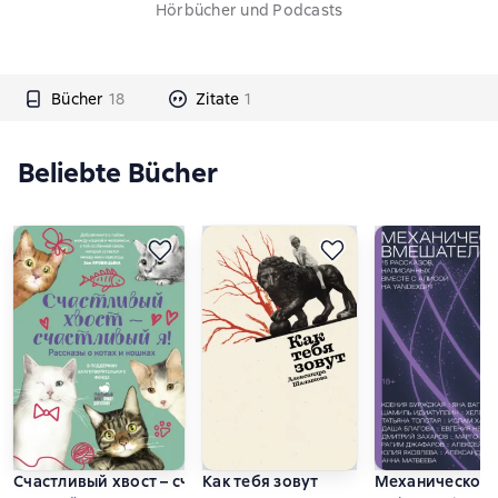
Hörbücher und Podcasts
Bücher
18
Zitate
1
Beliebte Bücher
Счастливый хвост – счастливый я!
Как тебя зовут
Механическое в