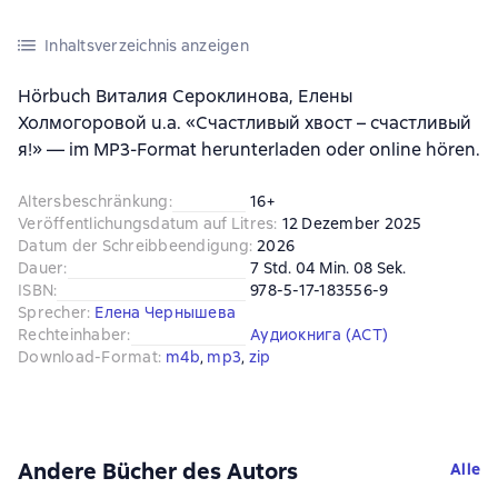
Inhaltsverzeichnis anzeigen
Hörbuch Виталия Сероклинова, Елены
Холмогоровой u.a. «Счастливый хвост – счастливый
я!» — im MP3-Format herunterladen oder online hören.
Altersbeschränkung
:
16+
Veröffentlichungsdatum auf Litres
:
12 Dezember 2025
Datum der Schreibbeendigung
:
2026
Dauer
:
7 Std. 04 Min. 08 Sek.
ISBN
:
978-5-17-183556-9
Sprecher
:
Елена Чернышева
Rechteinhaber
:
Аудиокнига (АСТ)
Download-Format
:
m4b
, 
mp3
, 
zip
Andere Bücher des Autors
Alle