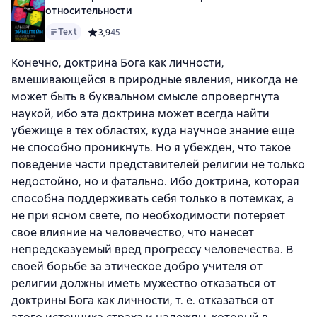
относительности
Text
Средний рейтинг 3,9 на основе 45 оценок
3,9
45
Конечно, доктрина Бога как личности,
вмешивающейся в природные явления, никогда не
может быть в буквальном смысле опровергнута
наукой, ибо эта доктрина может всегда найти
убежище в тех областях, куда научное знание еще
не способно проникнуть. Но я убежден, что такое
поведение части представителей религии не только
недостойно, но и фатально. Ибо доктрина, которая
способна поддерживать себя только в потемках, а
не при ясном свете, по необходимости потеряет
свое влияние на человечество, что нанесет
непредсказуемый вред прогрессу человечества. В
своей борьбе за этическое добро учителя от
религии должны иметь мужество отказаться от
доктрины Бога как личности, т. е. отказаться от