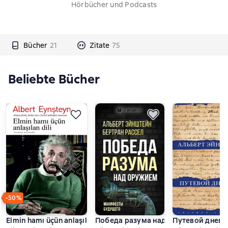
Hörbücher und Podcasts
Bücher
21
Zitate
75
Beliebte Bücher
−50%
Elmin hamı üçün anlaşılan dili
Победа разума над оружием. Мани
Путевой дневн