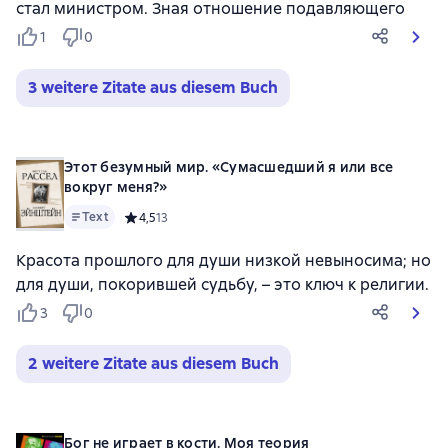
стал министром. Зная отношение подавляющего
1
0
3 weitere Zitate aus diesem Buch
Этот безумный мир. «Сумасшедший я или все
вокруг меня?»
Text
Средний рейтинг 4,5 на основе 13 оценок
4,5
13
Красота прошлого для души низкой невыносима; но
для души, покорившей судьбу, – это ключ к религии.
3
0
2 weitere Zitate aus diesem Buch
Бог не играет в кости. Моя теория