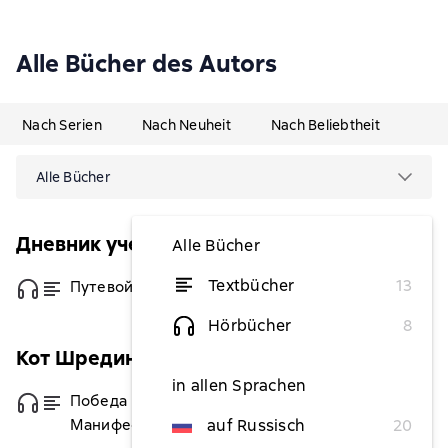
Alle Bücher des Autors
Nach Serien
Nach Neuheit
Nach Beliebtheit
Alle Bücher
Дневник ученого
Alle Bücher
Textbücher
13
Путевой дневник
von 5,58 €
Hörbücher
8
Кот Шредингера
in allen Sprachen
Победа разума над оружием.
von 5,79 €
Манифесты будущего
auf Russisch
20