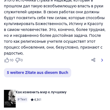
этого источника страха и надежды, который в
прошлом дал такую всеобъемлющую власть в руки
служителей церкви. В своих работах они должны
будут посвятить себя тем силам, которые способны
культивировать Божественность, Истину и Красоту
в самом человечестве. Это, конечно, более трудная,
но и несравненно более достойная задача. После
того как религиозные учителя осуществят этот
процесс обновления, они, безусловно, признают с
радостью,
10
0
5 weitere Zitate aus diesem Buch
Как изменить мир к лучшему
Text
Средний рейтинг 4,3 на основе 61 оценок
4,3
61