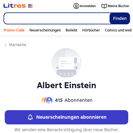
Слайдер с книгами
Слайдер с книгами
Anmelden
Meine Bücher
Finden
Promo-Code
Neuerscheinungen
Beliebt
Hörbücher
Comics und web
Startseite
Albert Einstein
415
Abonnenten
Neuerscheinungen abonnieren
Wir senden eine Benachrichtigung über neue Bücher,