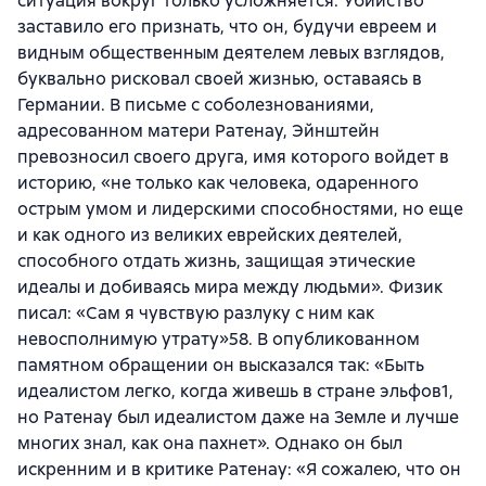
ситуация вокруг только усложняется. Убийство
заставило его признать, что он, будучи евреем и
видным общественным деятелем левых взглядов,
буквально рисковал своей жизнью, оставаясь в
Германии. В письме с соболезнованиями,
адресованном матери Ратенау, Эйнштейн
превозносил своего друга, имя которого войдет в
историю, «не только как человека, одаренного
острым умом и лидерскими способностями, но еще
и как одного из великих еврейских деятелей,
способного отдать жизнь, защищая этические
идеалы и добиваясь мира между людьми». Физик
писал: «Сам я чувствую разлуку с ним как
невосполнимую утрату»58. В опубликованном
памятном обращении он высказался так: «Быть
идеалистом легко, когда живешь в стране эльфов1,
но Ратенау был идеалистом даже на Земле и лучше
многих знал, как она пахнет». Однако он был
искренним и в критике Ратенау: «Я сожалею, что он