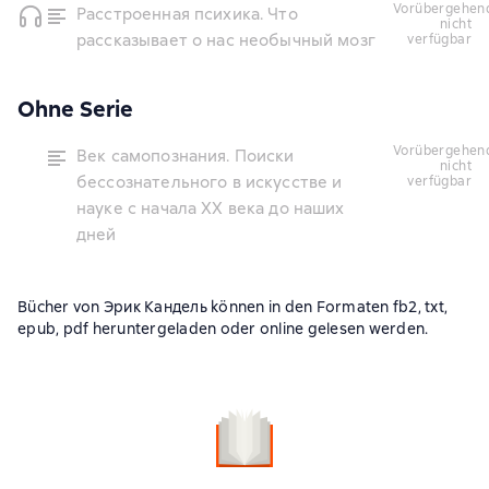
vorübergehend
Расстроенная психика. Что
nicht
рассказывает о нас необычный мозг
verfügbar
Ohne Serie
vorübergehend
Век самопознания. Поиски
nicht
бессознательного в искусстве и
verfügbar
науке с начала XX века до наших
дней
Bücher von Эрик Кандель können in den Formaten fb2, txt,
epub, pdf heruntergeladen oder online gelesen werden.