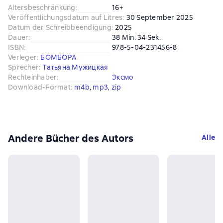
Altersbeschränkung
:
16+
Veröffentlichungsdatum auf Litres
:
30 September 2025
Datum der Schreibbeendigung
:
2025
Dauer
:
38 Min. 34 Sek.
ISBN
:
978-5-04-231456-8
Verleger
:
БОМБОРА
Sprecher
:
Татьяна Мужицкая
Rechteinhaber
:
Эксмо
Download-Format
:
m4b
, 
mp3
, 
zip
Andere Bücher des Autors
Alle