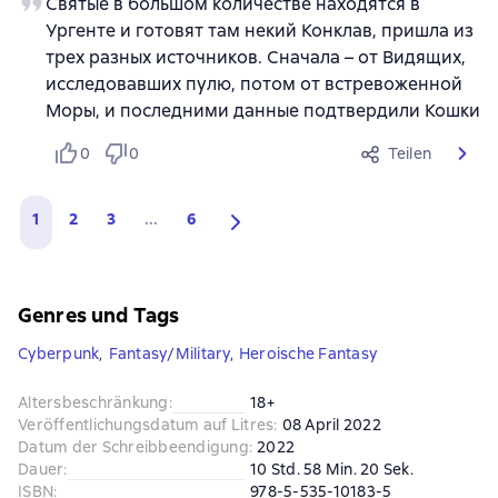
Святые в большом количестве находятся в
Ургенте и готовят там некий Конклав, пришла из
трех разных источников. Сначала – от Видящих,
исследовавших пулю, потом от встревоженной
Моры, и последними данные подтвердили Кошки
0
0
Teilen
1
2
3
...
6
Genres und Tags
Cyberpunk
,
Fantasy/Military
,
Heroische Fantasy
Altersbeschränkung
:
18+
Veröffentlichungsdatum auf Litres
:
08 April 2022
Datum der Schreibbeendigung
:
2022
Dauer
:
10 Std. 58 Min. 20 Sek.
ISBN
:
978-5-535-10183-5