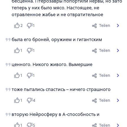
бесценна. Птерозавры попортили нервы, но зато
теперь у них было мясо. Настоящее, не
отравленное жабье и не отвратительное
2
1
Teilen
была его броней, оружием и гигантским
1
1
Teilen
ценного. Никого живого. Вымершие
1
1
Teilen
тоже пытались спастись – ничего страшного
1
4
Teilen
вторую Нейросферу в А-способность и
1
5
Teilen