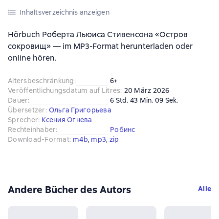
Inhaltsverzeichnis anzeigen
Hörbuch Роберта Льюиса Стивенсона «Остров
сокровищ» — im MP3-Format herunterladen oder
online hören.
Altersbeschränkung
:
6+
Veröffentlichungsdatum auf Litres
:
20 März 2026
Dauer
:
6 Std. 43 Min. 09 Sek.
Übersetzer
:
Ольга Григорьева
Sprecher
:
Ксения Огнева
Rechteinhaber
:
Робинс
Download-Format
:
m4b
, 
mp3
, 
zip
Andere Bücher des Autors
Alle