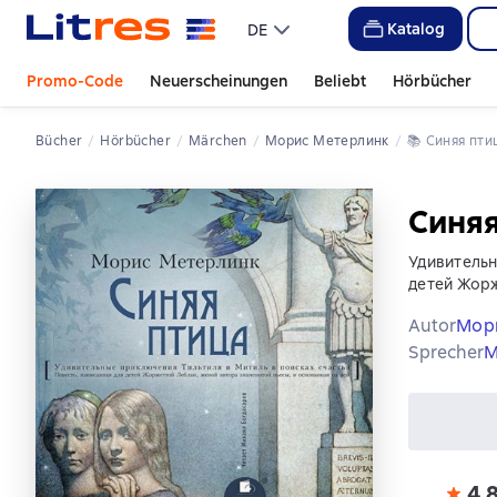
Katalog
DE
Promo-Code
Neuerscheinungen
Beliebt
Hörbücher
Bücher
Hörbücher
Märchen
Морис Метерлинк
📚 
Синяя пти
Синяя
Удивительн
детей Жорж
Autor
Мор
Sprecher
М
4,