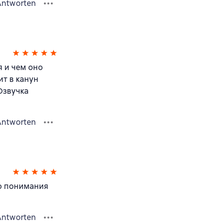
Antworten
я и чем оно
ит в канун
Озвучка
Antworten
го понимания
Antworten