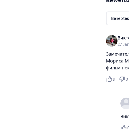
Bewert
Beliebtes
Викт
27 Ja
Замечател
Мориса Ме
фильм нем
9
0
Вик