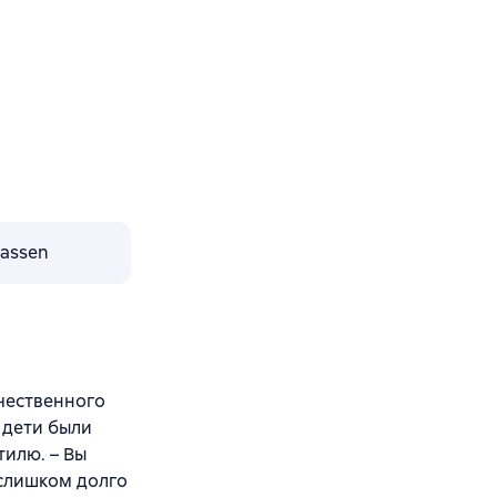
lassen
чественного
 дети были
тилю. – Вы
 слишком долго