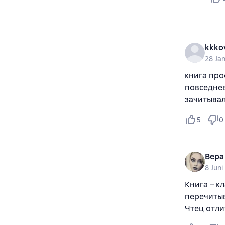
kkko
28 Ja
книга про
повседнев
зачитывал
5
0
Вера
8 Jun
Книга – к
перечитыв
Чтец отли