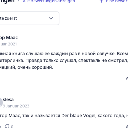
ungen
,
7 Bewertungen
7
Alle Bewertungen anzeigen
Eine Bewer
te zuerst
ор Маас
nuar 2021
ьная книга слушаю ее каждый раз в новой озвучке. Всем
терлинка. Правда только слушал, спектакль не смотрел
ецкий, очень хороший.
slesa
9 Januar 2023
тор Маас, так и называется Der blaue Vogel, какого года,
0
0