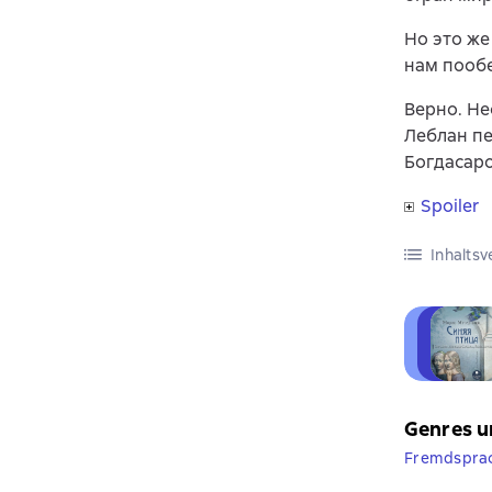
Но это же
нам пообе
Верно. Не
Леблан пе
Богдасаро
Spoiler
Inhaltsv
Genres u
Fremdsprac