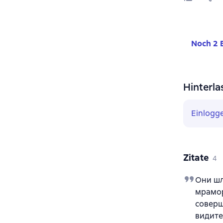
Noch 2 
Hinterla
Einlogg
Zitate
4
Они шл
мрамор
соверш
видите