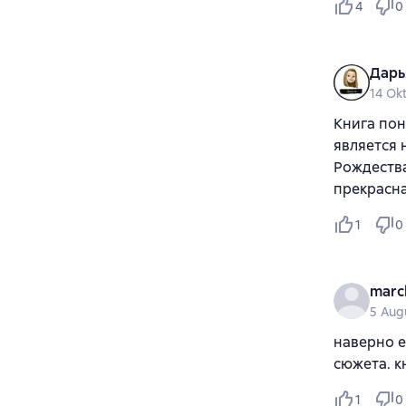
4
0
Дарь
14 Ok
Книга пон
является 
Рождества
прекрасна
1
0
marc
5 Aug
наверно е
сюжета. к
1
0