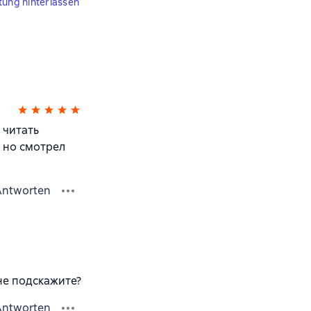
tung hinterlassen
 читать
, но смотрел
Antworten
 не подскажите?
Antworten