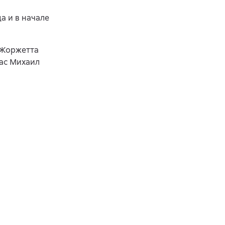
да и в начале
а Жоржетта
вас Михаил