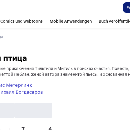
F
Comics und webtoons
Mobile Anwendungen
Buch veröffentl
ца
 птица
ые приключения Тильтиля и Митиль в поисках счастья. Повесть,
еттой Леблан, женой автора знаменитой пьесы, и основанная н
ис Метерлинк
ихаил Богдасаров
8
7
4