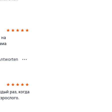
 на
сама
Antworten
ждый раз, когда
взрослого.