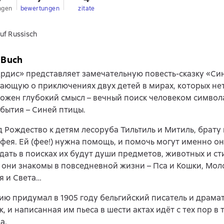
ngen
bewertungen
zitate
uf Russisch
 Buch
рдис» представляет замечательную повесть-сказку «Син
ающую о приключениях двух детей в мирах, которых нет 
ложен глубокий смысл – вечный поиск человеком символа
бытия – Синей птицы.
д Рождество к детям лесоруба Тильтиль и Митиль, брату 
фея. Ей (фее!) нужна помощь, и помочь могут именно он
ать в поисках их будут души предметов, животных и сти
они знакомы в повседневной жизни – Пса и Кошки, Моло
я и Света…
ию придумал в 1905 году бельгийский писатель и драма
, и написанная им пьеса в шести актах идёт с тех пор в 
а.