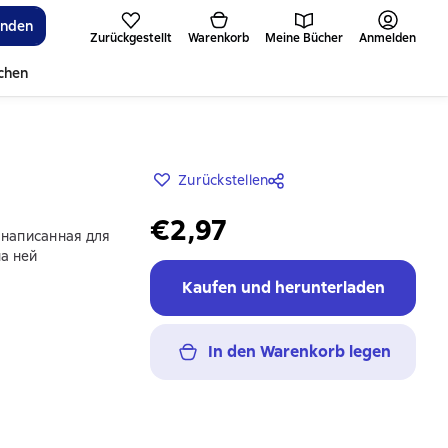
inden
Zurückgestellt
Warenkorb
Meine Bücher
Anmelden
ichen
Zurückstellen
€2,97
 написанная для
а ней
Kaufen und herunterladen
In den Warenkorb legen