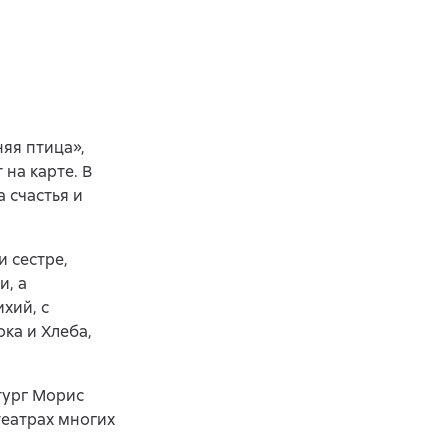
яя птица»,
на карте. В
 счастья и
и сестре,
и, а
хий, с
ка и Хлеба,
тург Морис
театрах многих