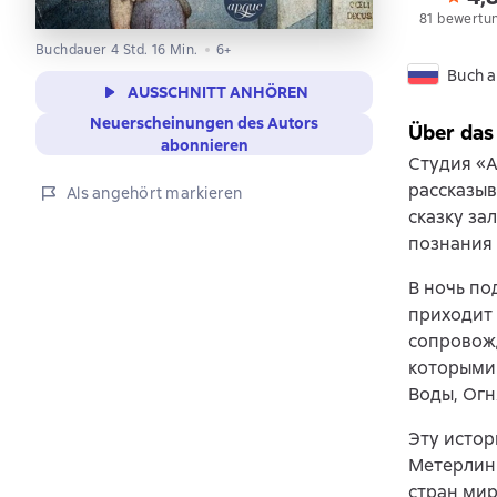
81 bewertu
Buchdauer 4 Std. 16 Min.
6+
Buch a
AUSSCHNITT ANHÖREN
Neuerscheinungen des Autors
Über das
abonnieren
Студия «А
рассказыв
Als angehört markieren
сказку за
познания 
В ночь по
приходит 
сопровожд
которыми 
Воды, Огн
Эту истор
Метерлинк
стран мир