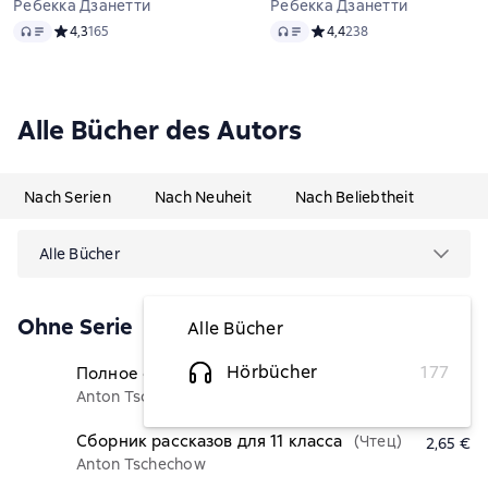
Ребекка Дзанетти
Ребекка Дзанетти
Audio
Audio
Средний рейтинг 4,3 на основе 165 оценок
4,3
165
Средний рейтинг 4,4 на ос
4,4
238
Alle Bücher des Autors
Nach Serien
Nach Neuheit
Nach Beliebtheit
Alle Bücher
Ohne Serie
Alle Bücher
Hörbücher
177
Полное собрание для школьников
(Чтец)
3,71 €
Anton Tschechow
Сборник рассказов для 11 класса
(Чтец)
2,65 €
Anton Tschechow