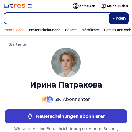
Слайдер с книгами
Anmelden
Meine Bücher
Finden
Promo-Code
Neuerscheinungen
Beliebt
Hörbücher
Comics und web
Startseite
Ирина Патракова
3К
Abonnenten
Neuerscheinungen abonnieren
Wir senden eine Benachrichtigung über neue Bücher,