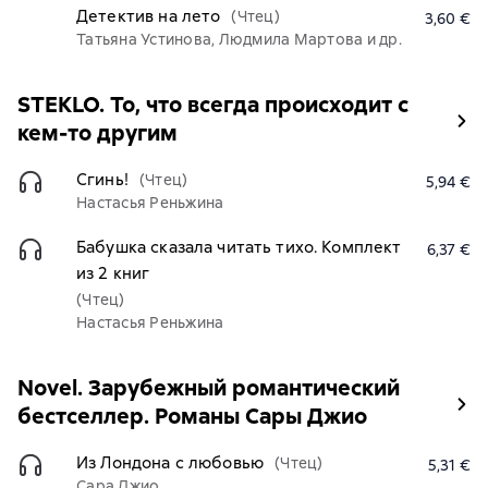
Детектив на лето
(Чтец)
3,60 €
Татьяна Устинова, Людмила Мартова и др.
STEKLO. То, что всегда происходит с
кем-то другим
Сгинь!
(Чтец)
5,94 €
Настасья Реньжина
Бабушка сказала читать тихо. Комплект
6,37 €
из 2 книг
(Чтец)
Настасья Реньжина
Novel. Зарубежный романтический
бестселлер. Романы Сары Джио
Из Лондона с любовью
(Чтец)
5,31 €
Сара Джио