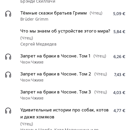
Брэнди Скиллачи
Тёмные сказки братьев Гримм
(Чтец)
5,09 €
Brüder Grimm
Что мы знаем об устройстве этого мира?
5,84 €
(Чтец)
Сергей Медведев
Запрет на браки в Чосоне. Том 1
(Чтец)
6,26 €
Чхон Чжихе
Запрет на браки в Чосоне. Том 2
(Чтец)
7,43 €
Чхон Чжихе
Запрет на браки в Чосоне. Том 3
(Чтец)
4,03 €
Чхон Чжихе
Удивительные истории про собак, котов
4,77 €
и даже хомяков
(Чтец)