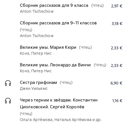
Сборник рассказов для 9 класса
(Чтец)
2,97 €
Anton Tschechow
Сборник рассказов для 9–11 классов
3,18 €
(Чтец)
Anton Tschechow
Великие умы. Мария Кюри
(Чтец)
2,33 €
Конз, Питер Нис
Великие умы. Леонардо да Винчи
(Чтец)
2,33 €
Конз, Питер Нис
Сестра грифонам
(Чтец)
6,90 €
Джен Уильямс
Через тернии к звёздам. Константин
1,16 €
Циолковский. Сергей Королёв
(Чтец)
Ольга Артёмова, Наталья Артёмова и др.