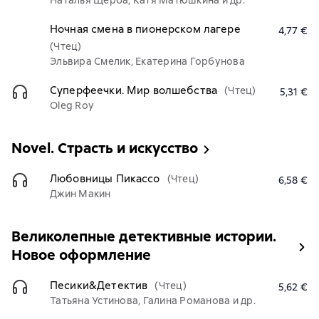
Наталья Щерба, Катя Матюшкина и др.
Ночная смена в пионерском лагере
4,77 €
(Чтец)
Эльвира Смелик, Екатерина Горбунова
Суперфеечки. Мир волшебства
(Чтец)
5,31 €
Oleg Roy
Novel. Страсть и искусство
Любовницы Пикассо
(Чтец)
6,58 €
Джин Макин
Великолепные детективные истории.
Новое оформление
Песики&Детектив
(Чтец)
5,62 €
Татьяна Устинова, Галина Романова и др.