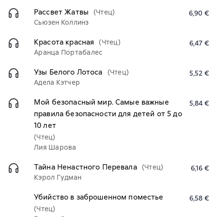
Рассвет Жатвы
(Чтец)
6,90 €
Сьюзен Коллинз
Красота красная
(Чтец)
6,47 €
Аранца Портабалес
Узы Белого Лотоса
(Чтец)
5,52 €
Адела Кэтчер
Мой безопасный мир. Самые важные
5,84 €
правила безопасности для детей от 5 до
10 лет
(Чтец)
Лия Шарова
Тайна Ненастного Перевала
(Чтец)
6,16 €
Кэрол Гудман
Убийство в заброшенном поместье
6,58 €
(Чтец)