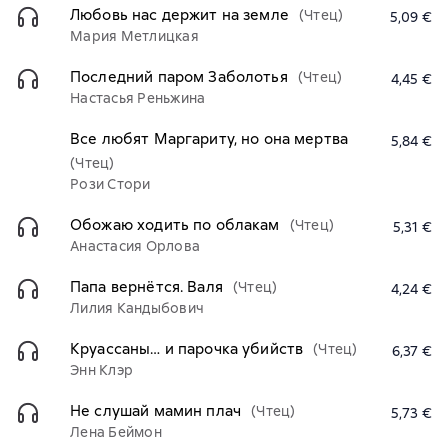
Любовь нас держит на земле
(Чтец)
5,09 €
Мария Метлицкая
Последний паром Заболотья
(Чтец)
4,45 €
Настасья Реньжина
Все любят Маргариту, но она мертва
5,84 €
(Чтец)
Рози Стори
Обожаю ходить по облакам
(Чтец)
5,31 €
Анастасия Орлова
Папа вернётся. Валя
(Чтец)
4,24 €
Лилия Кандыбович
Круассаны… и парочка убийств
(Чтец)
6,37 €
Энн Клэр
Не слушай мамин плач
(Чтец)
5,73 €
Лена Беймон