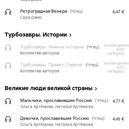
Ретроградная Венера
(Чтец)
6,47 €
Сара Джио
Турбозавры. Истории
vorübergehend
Турбозавры. Зимние истории
(Чтец)
nicht
Коллектив авторов
verfügbar
vorübergehend
Турбозавры. Привет, Сирена!
(Чтец)
nicht
Коллектив авторов
verfügbar
Великие люди великой страны
Мальчики, прославившие Россию
(Чтец)
4,77 €
Ольга Артёмова, Наталья Артёмова
Девочки, прославившие Россию
(Чтец)
4,45 €
Ольга Артёмова, Наталья Артёмова