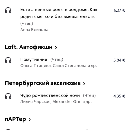
Естественные роды в роддоме. Как
6,37 €
родить мягко и без вмешательств
(Чтец)
Анна Блинова
Loft. Автофикшн
Помутнение
(Чтец)
5,84 €
Ольга Птицева, Саша Степанова и др.
Петербургский эксклюзив
Чудо рождественской ночи
(Чтец)
4,35 €
Лидия Чарская, Alexander Grin и др.
пАРТер