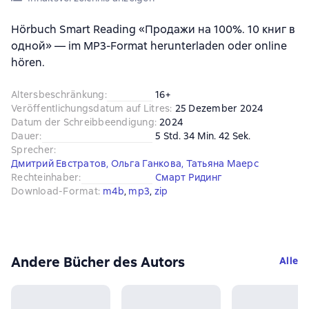
Hörbuch Smart Reading «Продажи на 100%. 10 книг в
одной» — im MP3-Format herunterladen oder online
hören.
Altersbeschränkung
:
16+
Veröffentlichungsdatum auf Litres
:
25 Dezember 2024
Datum der Schreibbeendigung
:
2024
Dauer
:
5 Std. 34 Min. 42 Sek.
Sprecher
:
Дмитрий Евстратов
,
Ольга Ганкова
,
Татьяна Маерс
Rechteinhaber
:
Смарт Ридинг
Download-Format
:
m4b
, 
mp3
, 
zip
Andere Bücher des Autors
Alle