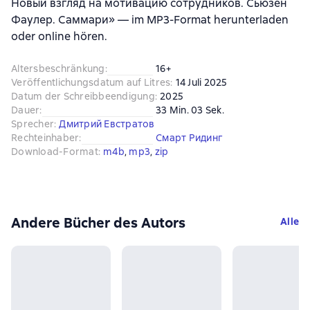
Новый взгляд на мотивацию сотрудников. Сьюзен
Фаулер. Саммари» — im MP3-Format herunterladen
oder online hören.
Altersbeschränkung
:
16+
Veröffentlichungsdatum auf Litres
:
14 Juli 2025
Datum der Schreibbeendigung
:
2025
Dauer
:
33 Min. 03 Sek.
Sprecher
:
Дмитрий Евстратов
Rechteinhaber
:
Смарт Ридинг
Download-Format
:
m4b
, 
mp3
, 
zip
Andere Bücher des Autors
Alle