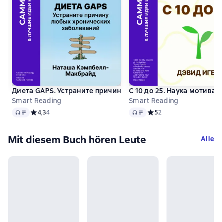
Диета GAPS. Устраните причину любых хронических забо
С 10 до 25. Наука мотива
Smart Reading
Smart Reading
Audio
Audio
Средний рейтинг 4,3 на основе 4 оценок
4,3
4
Средний рейтинг 5 на ос
5
2
Mit diesem Buch hören Leute
Alle