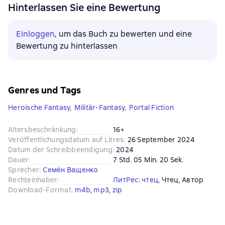
Hinterlassen Sie eine Bewertung
Einloggen
, um das Buch zu bewerten und eine
Bewertung zu hinterlassen
Genres und Tags
Heroische Fantasy
,
Militär-Fantasy
,
Portal Fiction
Altersbeschränkung
:
16+
Veröffentlichungsdatum auf Litres
:
26 September 2024
Datum der Schreibbeendigung
:
2024
Dauer
:
7 Std. 05 Min. 20 Sek.
Sprecher
:
Семён Ващенко
Rechteinhaber
:
ЛитРес: чтец
, 
Чтец
, 
Автор
Download-Format
:
m4b
, 
mp3
, 
zip