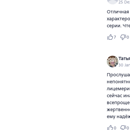
25 De
Отличная 
характеро
серии. Чт
7
0
Тать
30 Ja
Прослушал
непонятно
лицемерие
сейчас ин
всепрощен
жертвенно
ему надёж
0
0