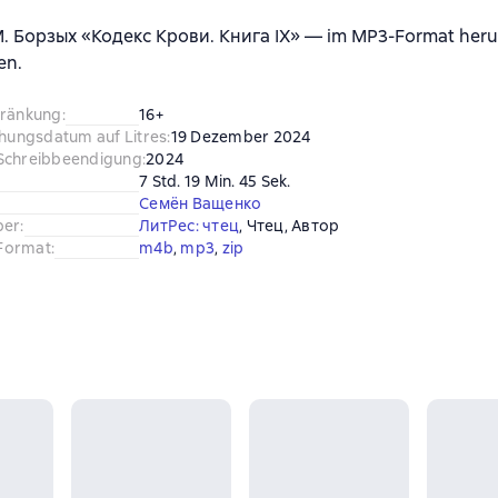
. Борзых «Кодекс Крови. Книга IХ» — im MP3-Format heru
en.
hränkung
:
16+
chungsdatum auf Litres
:
19 Dezember 2024
Schreibbeendigung
:
2024
7 Std. 19 Min. 45 Sek.
Семён Ващенко
ber
:
ЛитРес: чтец
, 
Чтец
, 
Автор
Format
:
m4b
, 
mp3
, 
zip