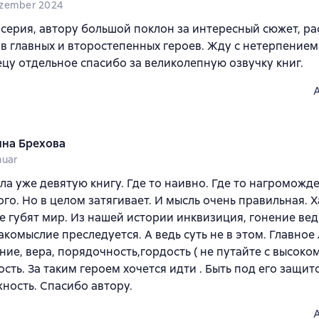
zember 2024
серия, автору большой поклон за интересный сюжет, р
в главных и второстепенных героев. Жду с нетерпение
ецу отдельное спасибо за великолепную озвучку книг.
яна Брехова
nuar
а уже девятую книгу. Где то наивно. Где то нагроможд
го. Но в целом затягивает. И мысль очень правильная. 
 губят мир. Из нашей истории инквизиция, гонение вед
акомыслие преследуется. А ведь суть не в этом. Главное
ие, вера, порядочность,гордость ( не путайте с высоко
сть. За таким героем хочется идти . Быть под его защит
ность. Спасибо автору.