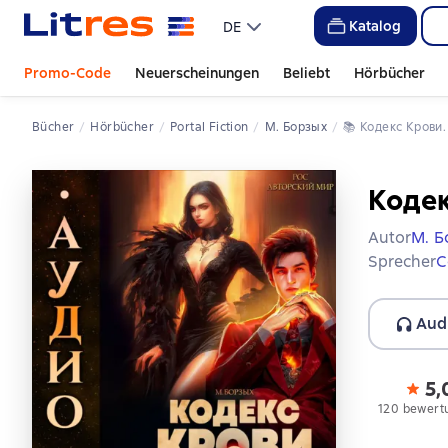
Katalog
DE
Promo-Code
Neuerscheinungen
Beliebt
Hörbücher
Bücher
Hörbücher
Portal Fiction
М. Борзых
📚 
Кодекс Крови.
Кодек
Autor
М. Б
Sprecher
С
Aud
5,
120 bewert