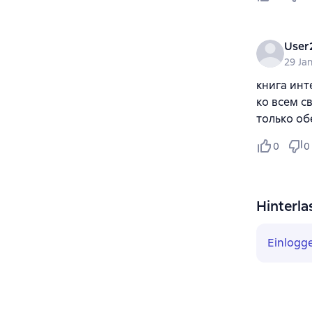
User
29 Ja
книга инт
ко всем с
только о
0
0
Hinterla
Einlogg