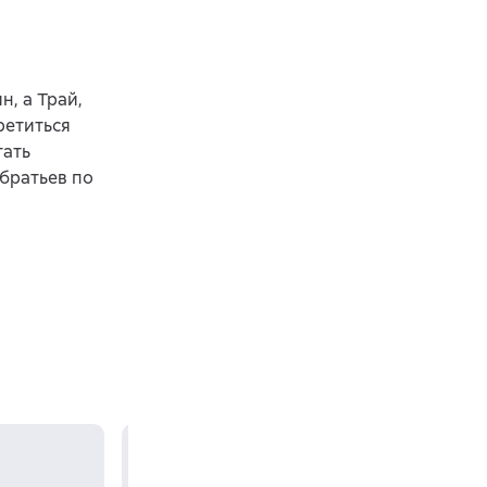
н, а Трай,
ретиться
тать
братьев по