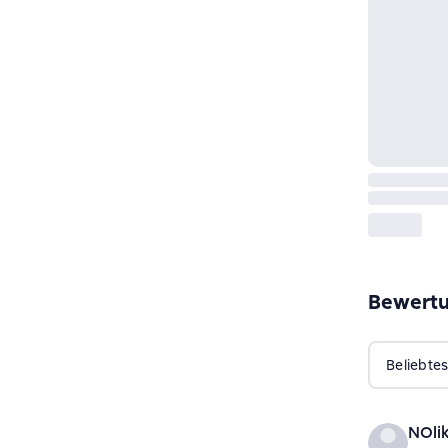
Bewert
Beliebtes
NOli