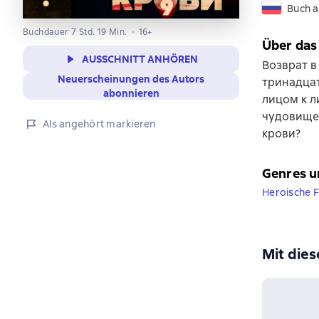
Buch a
Buchdauer 7 Std. 19 Min.
16+
Über das
AUSSCHNITT ANHÖREN
Возврат в
Neuerscheinungen des Autors
тринадцат
abonnieren
лицом к л
чудовищем
Als angehört markieren
крови?
Genres u
Heroische F
Mit die