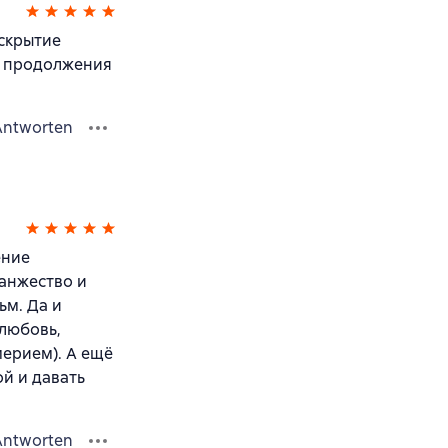
аскрытие
м продолжения
Antworten
ение
Ханжество и
ьм. Да и
 любовь,
мерием). А ещё
ой и давать
Antworten