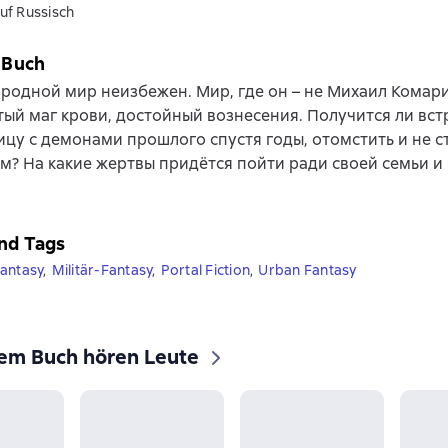
uf Russisch
 Buch
 родной мир неизбежен. Мир, где он – не Михаил Комари
ый маг крови, достойный вознесения. Получится ли вст
ицу с демонами прошлого спустя годы, отомстить и не с
? На какие жертвы придётся пойти ради своей семьи и 
nd Tags
antasy
,
Militär-Fantasy
,
Portal Fiction
,
Urban Fantasy
sem Buch hören Leute