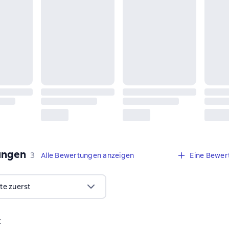
ungen
,
3 Bewertungen
3
Alle Bewertungen anzeigen
Eine Bewer
te zuerst
k