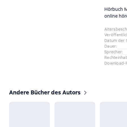
Hörbuch М
online hör
Altersbesc
Veröffentli
Datum der 
Dauer
:
Sprecher
:
Rechteinha
Download-
Andere Bücher des Autors