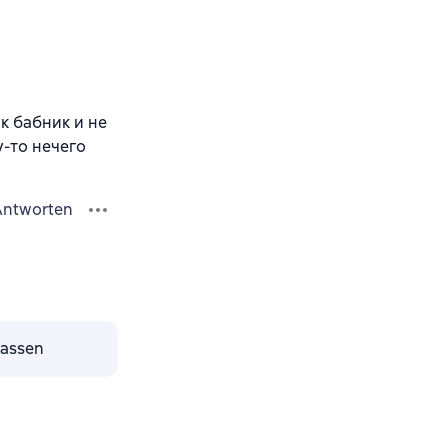
к бабник и не
у-то нечего
Antworten
lassen