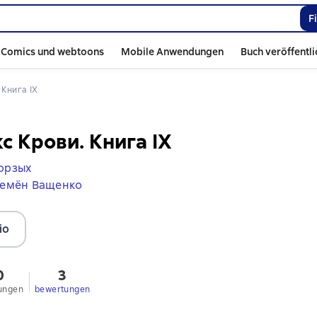
F
Comics und webtoons
Mobile Anwendungen
Buch veröffentl
 Книга IХ
с Крови. Книга IХ
орзых
емён Ващенко
io
0
3
ungen
bewertungen