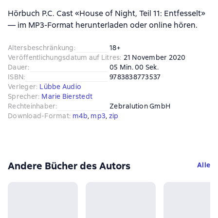
Hörbuch P.C. Cast «House of Night, Teil 11: Entfesselt»
— im MP3-Format herunterladen oder online hören.
Altersbeschränkung
:
18+
Veröffentlichungsdatum auf Litres
:
21 November 2020
Dauer
:
05 Min. 00 Sek.
ISBN
:
9783838773537
Verleger
:
Lübbe Audio
Sprecher
:
Marie Bierstedt
Rechteinhaber
:
Zebralution GmbH
Download-Format
:
m4b
, 
mp3
, 
zip
Andere Bücher des Autors
Alle