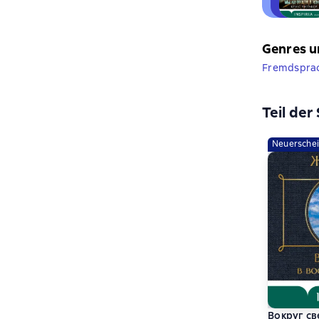
Genres u
Fremdsprach
Teil der
Neuersche
Вокруг св