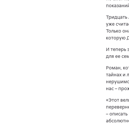
показаний
Тридцать 
уже счита
Только он
которую Д
И теперь 
для ее се
Роман, ко
тайнах и 
нерушимой
нас – про
«Этот вел
переверне
– описать
абсолютно