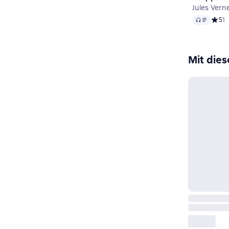
Jules Vern
Audio
Средн
5
1
Mit die