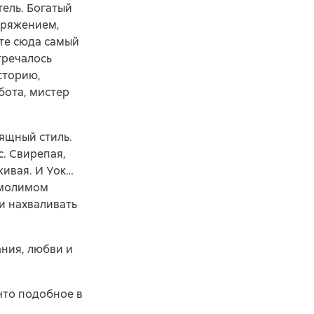
тель. Богатый
пряжением,
те сюда самый
тречалось
сторию,
бота, мистер
зящный стиль.
с. Свирепая,
живая. И Уок…
умолимом
и нахваливать
ания, любви и
что подобное в