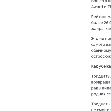
Вошел в ш
Award и Th
Рейтинг «
более 26 
жанра, ка
Это не пр
самого вз
обычному
остросюж
Как убежа
Тридцать 
возвращае
рады виде
родная се
Тридцать 
не смог и