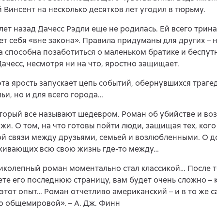
 Винсент на несколько десятков лет угодил в тюрьму.
лет назад Дачесс Рэдли еще не родилась. Ей всего трина
ет себя «вне закона». Правила придуманы для других – н
а способна позаботиться о маленьком братике и беспут
ачесс, несмотря ни на что, яростно защищает.
эта ярость запускает цепь событий, обернувшихся траге
мьи, но и для всего города…
торый все называют шедевром. Роман об убийстве и во
лжи. О том, на что готовы пойти люди, защищая тех, кого
 связи между друзьями, семьей и возлюбленными. О доб
живающих всю свою жизнь где-то между…
иколепный роман моментально стал классикой… После то
те его последнюю страницу, вам будет очень сложно – 
 этот опыт… Роман отчетливо американский – и в то же 
 общемировой». – А. Дж. Финн