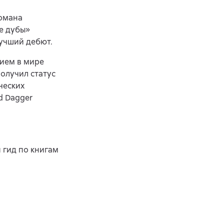
романа
е дубы»
лучший дебют.
ием в мире
получил статус
ческих
d Dagger
й гид по книгам