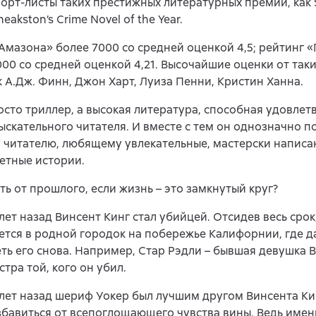
орт-листы таких престижных литературных премий, как 
eakston’s Crime Novel of the Year.
Амазона» более 7000 со средней оценкой 4,5; рейтинг 
000 со средней оценкой 4,21. Высочайшие оценки от так
к А.Дж. Финн, Джон Харт, Луиза Пенни, Кристин Ханна.
осто триллер, а высокая литература, способная удовлет
ыскательного читателя. И вместе с тем он однозначно п
 читателю, любящему увлекательные, мастерски напис
етные истории.
ть от прошлого, если жизнь – это замкнутый круг?
лет назад Винсент Кинг стал убийцей. Отсидев весь срок
тся в родной городок на побережье Калифорнии, где да
ть его снова. Например, Стар Рэдли – бывшая девушка 
стра той, кого он убил.
лет назад шериф Уокер был лучшим другом Винсента Кин
збавиться от всепоглощающего чувства вины. Ведь именн