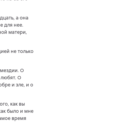
дцать, а она
е для нее.
ной матери,
дией не только
змездии. О
 любят. О
ре и зле, и о
го, как вы
как было и мне
самое время