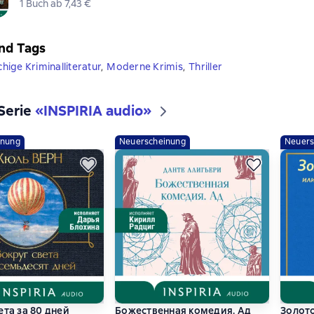
1 Buch ab 7,43 €
nd Tags
ige Kriminalliteratur
,
Moderne Krimis
,
Thriller
 Serie
«
INSPIRIA audio
»
inung
Neuerscheinung
Neuers
ета за 80 дней
Божественная комедия. Ад
Золот