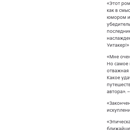
«Этот ром
как в смы
юмором и
убедитель
последние
наслажден
Уитакер!»
«Мне очен
Но самое 
отважная 
Какое уд
путешеств
автора». 
«Закончен
искуплени
«Эпическа
ближайшее