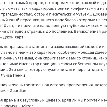
ан – тот самый прорыв, о котором мечтает каждый изда
сле сюжета, так и характеров, полный конфликтами и на
 трагедийностью, острым писательским чутьем… Добавь
ный юный персонаж, ничего подобного которому не вс
 10 лет, – и получите наполненную глубоким смыслом и
ие от первой страницы до последней. Великолепная ра
 – Джон Харт
ь понравилась эта книга – и захватывающий сюжет, и и
главное в ней – это характеры, особенно молодая Дачес
и очень уязвимая, она спрыгивает к вам со страниц как 
ачное имя! Инспектор полиции в своем собственном не
ии… Это книга, которую нужно читать и перечитывать – 
– Луиза Пенни
ная и очень трогательная история преступления, наказ
я». – Guardian
я драма и безусловный шедевр. Вряд ли мы прочтем не
 время». – Mirror