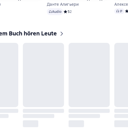
e
Данте Алигьери
Алексе
Audio
Audio
ий рейтинг 5 на основе 1 оценок
С
Audio
Средний рейтинг 5 на основе 2 оцено
5
2
sem Buch hören Leute