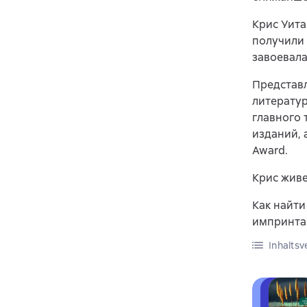
Крис Уита
получили 
завоевала
Представ
литератур
главного 
изданий, 
Award.
Крис живе
Как найти
импринта
Inhaltsv