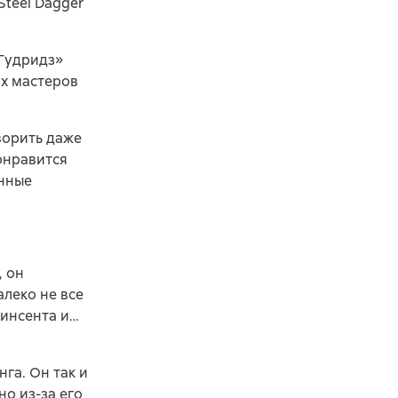
Steel Dagger
«Гудридз»
их мастеров
ворить даже
онравится
анные
, он
леко не все
Винсента и…
га. Он так и
о из-за его