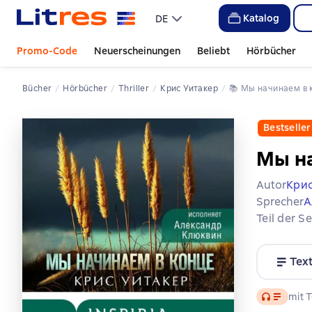
Katalog
DE
Promo-Code
Neuerscheinungen
Beliebt
Hörbücher
Bücher
Hörbücher
Thriller
Крис Уитакер
📚 
Мы начинаем в
Bestseller
Мы н
Autor
Крис
Sprecher
А
Teil der S
Tex
Audio
mit T