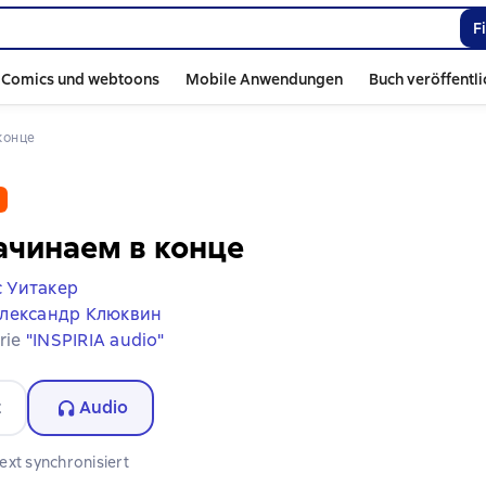
F
Comics und webtoons
Mobile Anwendungen
Buch veröffentl
 конце
ачинаем в конце
 Уитакер
лександр Клюквин
erie
"INSPIRIA audio"
t
Audio
ext synchronisiert