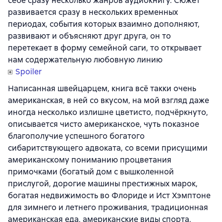
себе сразу несколько жанров аудиокнигу. Сюжет
развивается сразу в нескольких временных
периодах, события которых взаимно дополняют,
развивают и объясняют друг друга, он то
перетекает в форму семейной саги, то открывает
нам содержательную любовную линию
Spoiler
Написанная швейцарцем, книга всё такки очень
американская, в ней со вкусом, на мой взгляд даже
иногда несколько излишне цветисто, подчёркнуто,
описывается чисто американское, чуть показное
благополучие успешного богатого
сибаритствующего адвоката, со всеми присущими
американскому пониманию процветания
примочками (богатый дом с вышколенной
прислугой, дорогие машины престижных марок,
богатая недвижимость во Флориде и Ист Хэмптоне
для зимнего и летнего проживания, традиционная
американская еда, американские виды спорта,