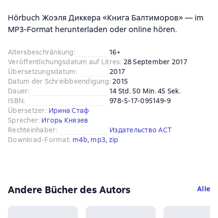
Hörbuch Жоэля Диккера «Книга Балтиморов» — im
MP3-Format herunterladen oder online hören.
Altersbeschränkung
:
16+
Veröffentlichungsdatum auf Litres
:
28 September 2017
Übersetzungsdatum
:
2017
Datum der Schreibbeendigung
:
2015
Dauer
:
14 Std. 50 Min. 45 Sek.
ISBN
:
978-5-17-095149-9
Übersetzer
:
Ирина Стаф
Sprecher
:
Игорь Князев
Rechteinhaber
:
Издательство АСТ
Download-Format
:
m4b
, 
mp3
, 
zip
Andere Bücher des Autors
Alle