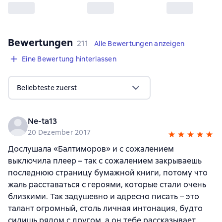
Bewertungen
,
211 Bewertungen
211
Alle Bewertungen anzeigen
Eine Bewertung hinterlassen
Beliebteste zuerst
Ne-ta13
20 Dezember 2017
Дослушала «Балтиморов» и с сожалением
выключила плеер – так с сожалением закрываешь
последнюю страницу бумажной книги, потому что
жаль расставаться с героями, которые стали очень
близкими. Так задушевно и адресно писать – это
талант огромный, столь личная интонация, будто
сидишь рядом с другом, а он тебе рассказывает