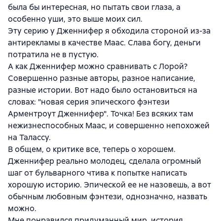
была бы интересная, но пытать свои глаза, а
особенно уши, это выше моих сил.
Эту серию у Дженнифер я обходила стороной из-за
антирекламы в качестве Маас. Слава богу, деньги
потратила не в пустую.
А как Дженнифер можно сравнивать с Лорой?
Совершенно разные авторы, разное написание,
разные истории. Вот надо было остановиться на
словах: "новая серия эпического фэнтези
Арментроут Дженнифер". Точка! Без всяких там
нежизнеспособных Маас, и совершенно непохожей
на Талассу.
В общем, о критике все, теперь о хорошем.
Дженнифер реально молодец, сделала огромный
шаг от бульварного чтива к попытке написать
хорошую историю. Эпической ее не назовешь, а вот
обычным любовным фэнтези, однозначно, назвать
можно.
Мне понравился придуманный мир, история