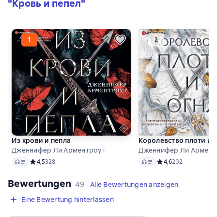
"Кровь и пепел"
Из крови и пепла
Королевство плоти и 
Дженнифер Ли Арментроут
Дженнифер Ли Армент
Audio
Audio
Средний рейтинг 4,5 на основе 328 оценок
4,5
328
Средний рейтинг 4,6
4,6
202
Bewertungen
,
49 Bewertungen
49
Alle Bewertungen anzeigen
Eine Bewertung hinterlassen