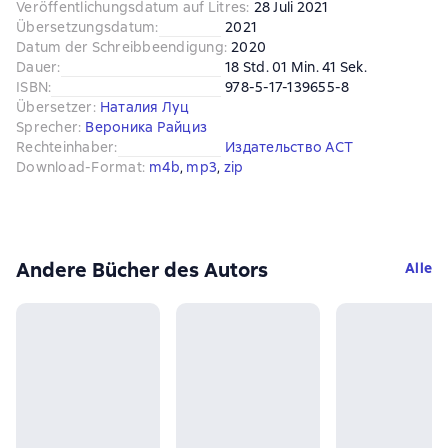
Veröffentlichungsdatum auf Litres
:
28 Juli 2021
Übersetzungsdatum
:
2021
Datum der Schreibbeendigung
:
2020
Dauer
:
18 Std. 01 Min. 41 Sek.
ISBN
:
978-5-17-139655-8
Übersetzer
:
Наталия Луц
Sprecher
:
Вероника Райциз
Rechteinhaber
:
Издательство АСТ
Download-Format
:
m4b
, 
mp3
, 
zip
Andere Bücher des Autors
Alle