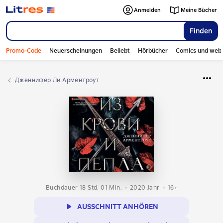
Anmelden
Meine Bücher
Finden
Promo-Code
Neuerscheinungen
Beliebt
Hörbücher
Comics und web
Дженнифер Ли Арментроут
Buchdauer 18 Std. 01 Min.
2020
Jahr
16+
AUSSCHNITT ANHÖREN