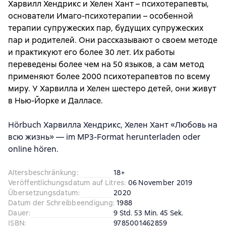
Харвилл Хендрикс и Хелен Хант – психотерапевты,
основатели Имаго-психотерапии – особенной
терапии супружеских пар, будущих супружеских
пар и родителей. Они рассказывают о своем методе
и практикуют его более 30 лет. Их работы
переведены более чем на 50 языков, а сам метод
применяют более 2000 психотерапевтов по всему
миру. У Харвилла и Хелен шестеро детей, они живут
в Нью-Йорке и Далласе.
Hörbuch Харвилла Хендрикс, Хелен Хант «Любовь на
всю жизнь» — im MP3-Format herunterladen oder
online hören.
Altersbeschränkung
:
18+
Veröffentlichungsdatum auf Litres
:
06 November 2019
Übersetzungsdatum
:
2020
Datum der Schreibbeendigung
:
1988
Dauer
:
9 Std. 53 Min. 45 Sek.
ISBN
:
9785001462859