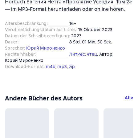
Hörbuch Евгения Нетта «Проклятие Усердия. Том 2»
— im MP3-Format herunterladen oder online hören.
Altersbeschränkung
:
16+
Veröffentlichungsdatum auf Litres
:
15 Oktober 2023
Datum der Schreibbeendigung
:
2023
Dauer
:
8 Std. 01 Min. 50 Sek.
Sprecher
:
Юрий Мироненко
Rechteinhaber
:
ЛитРес: чтец
, 
Автор
, 
Юрий Мироненко
Download-Format
:
m4b
, 
mp3
, 
zip
Andere Bücher des Autors
Alle