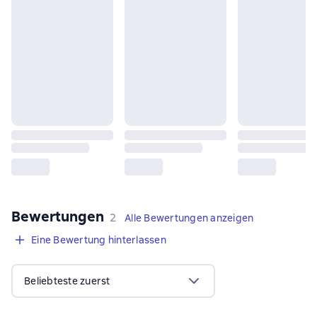
Bewertungen
,
2 Bewertungen
2
Alle Bewertungen anzeigen
Eine Bewertung hinterlassen
Beliebteste zuerst