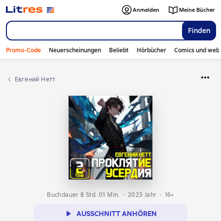
Anmelden
Meine Bücher
Finden
Promo-Code
Neuerscheinungen
Beliebt
Hörbücher
Comics und web
Евгений Нетт
Buchdauer 8 Std. 01 Min.
2023
Jahr
16+
AUSSCHNITT ANHÖREN