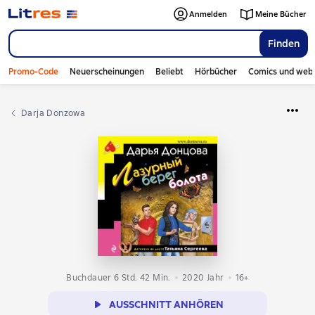
Anmelden
Meine Bücher
Finden
Promo-Code
Neuerscheinungen
Beliebt
Hörbücher
Comics und web
Darja Donzowa
Buchdauer 6 Std. 42 Min.
2020
Jahr
16+
AUSSCHNITT ANHÖREN