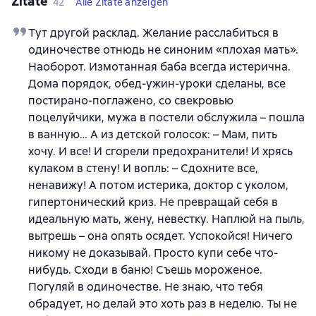
Zitate
42
Alle Zitate anzeigen
Тут другой расклад. Желание расслабиться в
одиночестве отнюдь не синоним «плохая мать».
Наоборот. Измотанная баба всегда истерична.
Дома порядок, обед-ужин-уроки сделаны, все
постирано-поглажено, со свекровью
поцелуйчики, мужа в постели обслужила – пошла
в ванную… А из детской голосок: – Мам, пить
хочу. И все! И сгорели предохранители! И хрясь
кулаком в стену! И вопль: – Сдохните все,
ненавижу! А потом истерика, доктор с уколом,
гипертонический криз. Не превращай себя в
идеальную мать, жену, невестку. Наплюй на пыль,
вытрешь – она опять осядет. Успокойся! Ничего
никому не доказывай. Просто купи себе что-
нибудь. Сходи в баню! Съешь мороженое.
Погуляй в одиночестве. Не знаю, что тебя
обрадует, но делай это хоть раз в неделю. Ты не