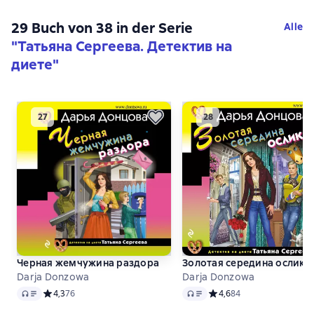
29 Buch von 38 in der Serie
Alle
"Татьяна Сергеева. Детектив на
диете"
Черная жемчужина раздора
Золотая середина ослика
Darja Donzowa
Darja Donzowa
Audio
Audio
Средний рейтинг 4,3 на основе 76 оценок
4,3
76
Средний рейтинг 4,6 на 
4,6
84