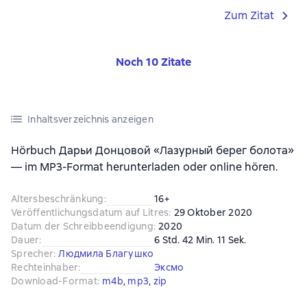
Zum Zitat
Noch 10 Zitate
Inhaltsverzeichnis anzeigen
Hörbuch Дарьи Донцовой «Лазурный берег болота»
— im MP3-Format herunterladen oder online hören.
Altersbeschränkung
:
16+
Veröffentlichungsdatum auf Litres
:
29 Oktober 2020
Datum der Schreibbeendigung
:
2020
Dauer
:
6 Std. 42 Min. 11 Sek.
Sprecher
:
Людмила Благушко
Rechteinhaber
:
Эксмо
Download-Format
:
m4b
, 
mp3
, 
zip