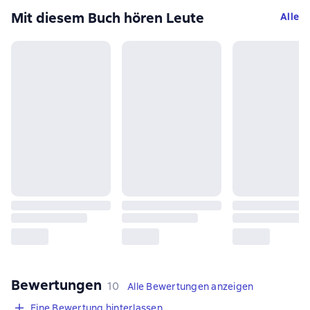
Mit diesem Buch hören Leute
Alle
Bewertungen
,
10 Bewertungen
10
Alle Bewertungen anzeigen
Eine Bewertung hinterlassen