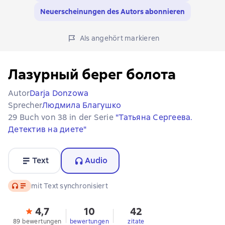
Neuerscheinungen des Autors abonnieren
Als angehört markieren
Лазурный берег болота
Autor
Darja Donzowa
Sprecher
Людмила Благушко
29 Buch von 38 in der Serie
"Татьяна Сергеева.
Детектив на диете"
Text
Audio
Audio
mit Text synchronisiert
4,7
10
42
89 bewertungen
bewertungen
zitate