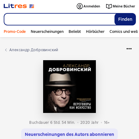
Anmelden
Meine Bücher
Finden
Promo-Code
Neuerscheinungen
Beliebt
Hörbücher
Comics und web
Александр Добровинский
Buchdauer 6 Std. 54 Min.
2020
Jahr
16+
Neuerscheinungen des Autors abonnieren