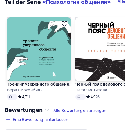
Teil der Serie
«
Психология общения
»
Alle
Тренинг уверенного общения. 56 упражнений, которые по
Черный пояс делового об
Вера Биркенбиль
Наталья Титова
Audio
Audio
Средний рейтинг 4,7 на основе 11 оценок
4,7
11
Средний рейтинг 4,9 на 
4,9
26
Bewertungen
,
14 Bewertungen
14
Alle Bewertungen anzeigen
Eine Bewertung hinterlassen