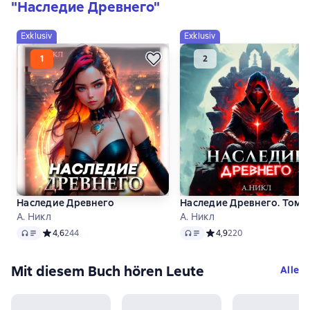
"Наследие Древнего"
Exklusiv
Exklusiv
Наследие Древнего
Наследие Древнего. Том 2
А. Никл
А. Никл
Audio
Audio
Средний рейтинг 4,6 на основе 244 оценок
4,6
244
Средний рейтинг 4,9 на 
4,9
220
Mit diesem Buch hören Leute
Alle