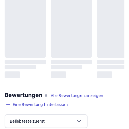
Bewertungen
,
8 Bewertungen
8
Alle Bewertungen anzeigen
Eine Bewertung hinterlassen
Beliebteste zuerst