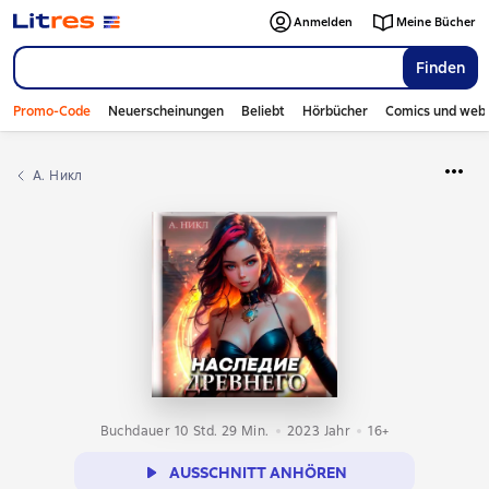
Anmelden
Meine Bücher
Finden
Promo-Code
Neuerscheinungen
Beliebt
Hörbücher
Comics und web
А. Никл
Buchdauer 10 Std. 29 Min.
2023
Jahr
16+
AUSSCHNITT ANHÖREN