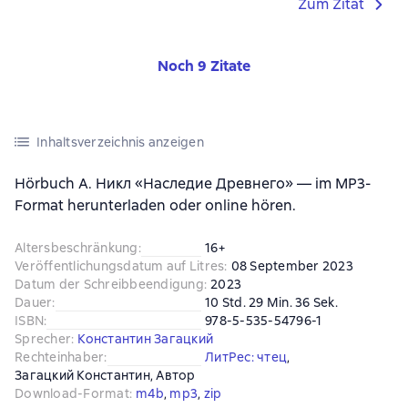
Zum Zitat
Noch 9 Zitate
Inhaltsverzeichnis anzeigen
Hörbuch А. Никл «Наследие Древнего» — im MP3-
Format herunterladen oder online hören.
Altersbeschränkung
:
16+
Veröffentlichungsdatum auf Litres
:
08 September 2023
Datum der Schreibbeendigung
:
2023
Dauer
:
10 Std. 29 Min. 36 Sek.
ISBN
:
978-5-535-54796-1
Sprecher
:
Константин Загацкий
Rechteinhaber
:
ЛитРес: чтец
, 
Загацкий Константин
, 
Автор
Download-Format
:
m4b
, 
mp3
, 
zip