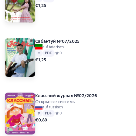
€1,25
Сабантуй №07/2025
auf tatarisch
Text
PDF
PDF
Средний рейтинг 0 на основе 0 оценок
0
€1,25
Классный журнал №02/2026
Открытые системы
auf russisch
Text
PDF
PDF
Средний рейтинг 0 на основе 0 оценок
0
€0,89