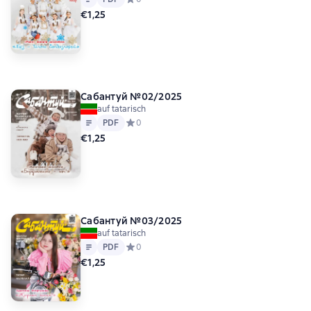
€1,25
Сабантуй №02/2025
auf tatarisch
Text
PDF
PDF
Средний рейтинг 0 на основе 0 оценок
0
€1,25
Сабантуй №03/2025
auf tatarisch
Text
PDF
PDF
Средний рейтинг 0 на основе 0 оценок
0
€1,25