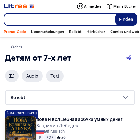
Anmelden
Meine Bücher
Finden
Promo-Code
Neuerscheinungen
Beliebt
Hörbücher
Comics und web
Bücher
Детям от 7-х лет
Audio
Text
Beliebt
Neuerscheinung
Вова и волшебная азбука умных денег
Владимир Лебедев
auf russisch
Text
PDF
PDF
Средний рейтинг 5 на основе 6 оценок
5
6