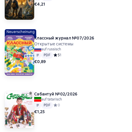
€4,21
Neuerscheinung
Классный журнал №07/2026
Открытые системы
auf russisch
Text
PDF
PDF
Средний рейтинг 5 на основе 1 оценок
5
1
€0,89
Сабантуй №02/2026
auf tatarisch
Text
PDF
PDF
Средний рейтинг 0 на основе 0 оценок
0
€1,25