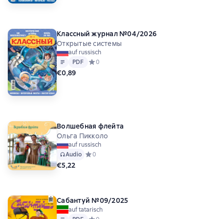
Классный журнал №04/2026
Открытые системы
auf russisch
Text
PDF
PDF
Средний рейтинг 0 на основе 0 оценок
0
€0,89
Волшебная флейта
Ольга Пикколо
auf russisch
Audio
Средний рейтинг 0 на основе 0 оценок
0
€5,22
Сабантуй №09/2025
auf tatarisch
Text
PDF