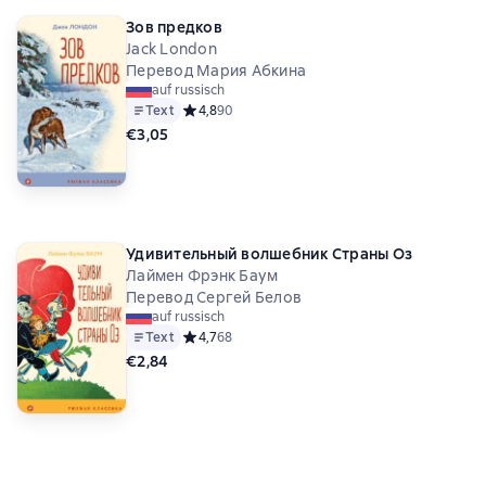
Зов предков
Jack London
Перевод Мария Абкина
auf russisch
Text
Средний рейтинг 4,8 на основе 90 оценок
4,8
90
€3,05
Удивительный волшебник Страны Оз
Лаймен Фрэнк Баум
Перевод Сергей Белов
auf russisch
Text
Средний рейтинг 4,7 на основе 68 оценок
4,7
68
€2,84