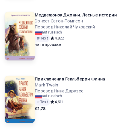
Медвежонок Джонни. Лесные истории
Эрнест Сетон-Томпсон
Перевод Николай Чуковский
auf russisch
Text
Средний рейтинг 4,8 на основе 22 оценок
4,8
22
нет в продаже
Приключения Гекльберри Финна
Mark Twain
Перевод Нина Дарузес
auf russisch
Text
Средний рейтинг 4,6 на основе 11 оценок
4,6
11
€1,78