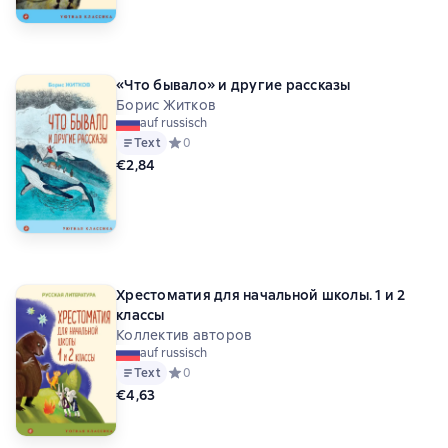
«Что бывало» и другие рассказы
Борис Житков
auf russisch
Text
Средний рейтинг 0 на основе 0 оценок
0
€2,84
Хрестоматия для начальной школы. 1 и 2
классы
Коллектив авторов
auf russisch
Text
Средний рейтинг 0 на основе 0 оценок
0
€4,63