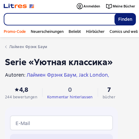
Anmelden
Meine Bücher
Finden
Promo-Code
Neuerscheinungen
Beliebt
Hörbücher
Comics und web
Лаймен Фрэнк Баум
Serie «Уютная классика»
Autoren:
Лаймен Фрэнк Баум
Jack London
Oscar Wilde
Mark Twain
Эрнест Сетон-Томпсон
4,8
0
7
Аркадий Гайдар
Борис Житков
244 bewertungen
Kommentar hinterlassen
bücher
E-Mail