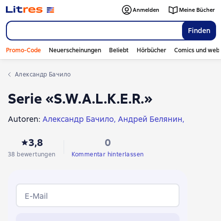
Anmelden
Meine Bücher
Finden
Promo-Code
Neuerscheinungen
Beliebt
Hörbücher
Comics und web
Александр Бачило
Serie «S.W.A.L.K.E.R.»
Autoren:
Александр Бачило
Андрей Белянин
Swjatoslaw Loginow
Галина Черная
3,8
0
Руслан Мельников
Леонид Каганов
Антон Фарб
Александр Шакилов
Алан Кубатиев
38 bewertungen
Kommentar hinterlassen
Игорь Минаков
Виктор Ночкин
Лев Жаков
Мария Гинзбург
Сергей Игнатьев
Николай Караев
Сергей Волков
Майк Гелприн
Ника Батхен
E-Mail
Юлия Зонис
Сурен Цормудян
Максим Хорсун
Виктор Глумов
Андрей Гребенщиков