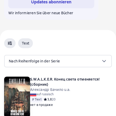
Updates abonnieren
Игорь Вардунас
Олег Силин
Алексей Верт
Наталья Федина
Виктория Morana
Нина Цюрупа
Wir informieren Sie über neue Bücher
Вячеслав Бакулин
Игорь Авильченко
Дарья Николаевна Зарубина
Денис Шабалов
Text
Nach Reihenfolge in der Serie
S.W.A.L.K.E.R. Конец света отменяется!
(сборник)
Александр Бачило u.a.
auf russisch
Text
Средний рейтинг 3,8 на основе 20 оценок
3,8
20
нет в продаже