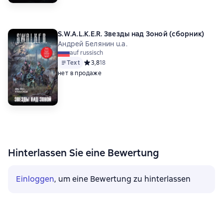
S.W.A.L.K.E.R. Звезды над Зоной (сборник)
Андрей Белянин u.a.
auf russisch
Text
Средний рейтинг 3,8 на основе 18 оценок
3,8
18
нет в продаже
Hinterlassen Sie eine Bewertung
Einloggen
, um eine Bewertung zu hinterlassen