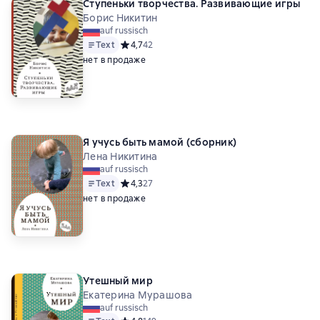
Ступеньки творчества. Развивающие игры
Борис Никитин
auf russisch
Text
Средний рейтинг 4,7 на основе 42 оценок
4,7
42
нет в продаже
Я учусь быть мамой (сборник)
Лена Никитина
auf russisch
Text
Средний рейтинг 4,3 на основе 27 оценок
4,3
27
нет в продаже
Утешный мир
Екатерина Мурашова
auf russisch