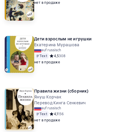
нет в продаже
Дети взрослым не игрушки
Екатерина Мурашова
auf russisch
Text
Средний рейтинг 4,5 на основе 308 оценок
4,5
308
нет в продаже
Правила жизни (сборник)
Януш Корчак
Перевод Кинга Сенкевич
auf russisch
Text
Средний рейтинг 4,1 на основе 156 оценок
4,1
156
нет в продаже