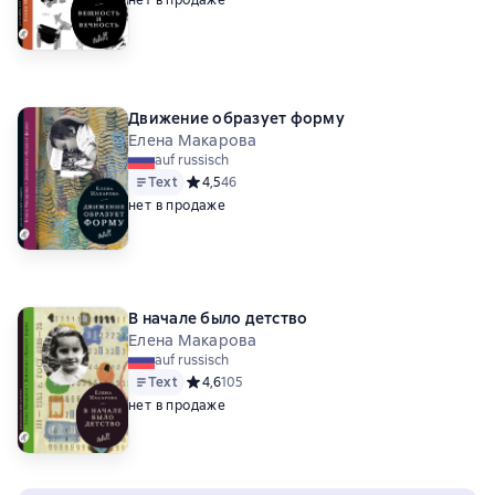
нет в продаже
Движение образует форму
Елена Макарова
auf russisch
Text
Средний рейтинг 4,5 на основе 46 оценок
4,5
46
нет в продаже
В начале было детство
Елена Макарова
auf russisch
Text
Средний рейтинг 4,6 на основе 105 оценок
4,6
105
нет в продаже