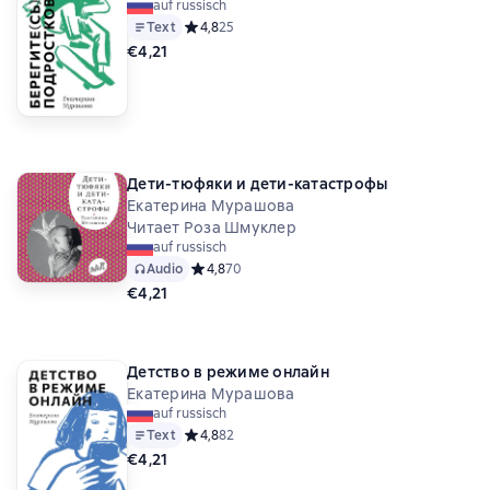
auf russisch
Text
Средний рейтинг 4,8 на основе 25 оценок
4,8
25
€4,21
Дети-тюфяки и дети-катастрофы
Екатерина Мурашова
Читает Роза Шмуклер
auf russisch
Audio
Средний рейтинг 4,8 на основе 70 оценок
4,8
70
€4,21
Детство в режиме онлайн
Екатерина Мурашова
auf russisch
Text
Средний рейтинг 4,8 на основе 82 оценок
4,8
82
€4,21