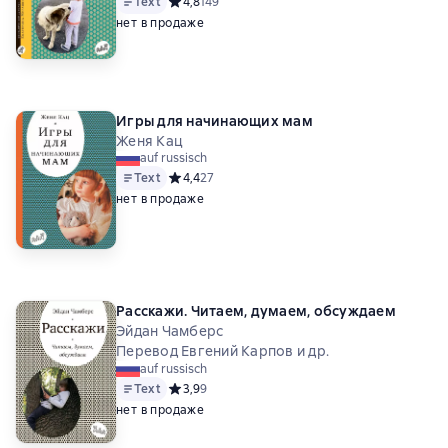
Text
Средний рейтинг 4,8 на основе 149 оценок
4,8
149
нет в продаже
Игры для начинающих мам
Женя Кац
auf russisch
Text
Средний рейтинг 4,4 на основе 27 оценок
4,4
27
нет в продаже
Расскажи. Читаем, думаем, обсуждаем
Эйдан Чамберс
Перевод Евгений Карпов и др.
auf russisch
Text
Средний рейтинг 3,9 на основе 9 оценок
3,9
9
нет в продаже