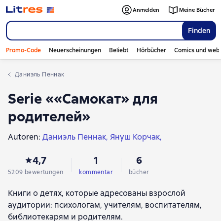
Anmelden
Meine Bücher
Finden
Promo-Code
Neuerscheinungen
Beliebt
Hörbücher
Comics und web
Даниэль Пеннак
Serie ««Самокат» для
родителей»
Autoren:
Даниэль Пеннак
Януш Корчак
Екатерина Мурашова
Борис Никитин
4,7
1
6
Елена Макарова
Лена Никитина
Женя Кац
Эйдан Чамберс
Анастасия Изюмская
5209 bewertungen
kommentar
bücher
Анна Куусмаа
Джессика Лэйхи
Мария Дубова
Книги о детях, которые адресованы взрослой
Эвелин Кроне
аудитории: психологам, учителям, воспитателям,
библиотекарям и родителям.