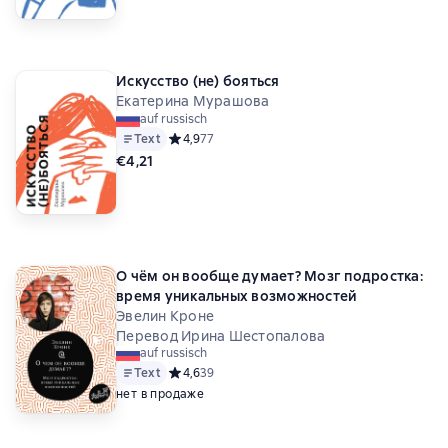
Искусство (не) бояться
Екатерина Мурашова
auf russisch
Text
Средний рейтинг 4,9 на основе 77 оценок
4,9
77
€4,21
О чём он вообще думает? Мозг подростка:
время уникальных возможностей
Эвелин Кроне
Перевод Ирина Шестопалова
auf russisch
Text
Средний рейтинг 4,6 на основе 39 оценок
4,6
39
нет в продаже