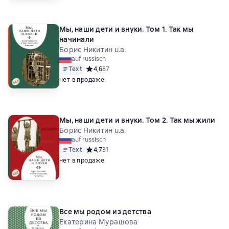
Мы, наши дети и внуки. Том 1. Так мы
начинали
Борис Никитин u.a.
auf russisch
Text
Средний рейтинг 4,6 на основе 87 оценок
4,6
87
нет в продаже
Мы, наши дети и внуки. Том 2. Так мы жили
Борис Никитин u.a.
auf russisch
Text
Средний рейтинг 4,7 на основе 31 оценок
4,7
31
нет в продаже
Все мы родом из детства
Екатерина Мурашова