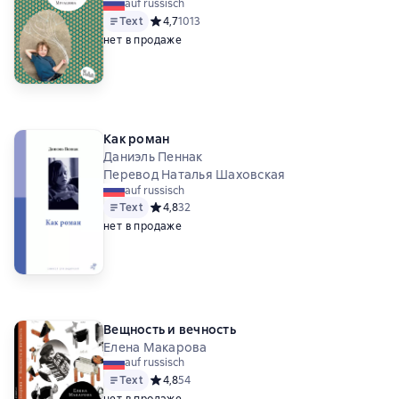
auf russisch
Text
Средний рейтинг 4,7 на основе 1013 оценок
4,7
1013
нет в продаже
Как роман
Даниэль Пеннак
Перевод Наталья Шаховская
auf russisch
Text
Средний рейтинг 4,8 на основе 32 оценок
4,8
32
нет в продаже
Вещность и вечность
Елена Макарова
auf russisch
Text
Средний рейтинг 4,8 на основе 54 оценок
4,8
54