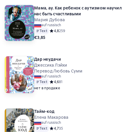
Мама, ау. Как ребенок с аутизмом научил
нас быть счастливыми
Мария Дубова
auf russisch
Text
Средний рейтинг 4,8 на основе 259 оценок
4,8
259
€3,85
Дар неудачи
Джессика Лэйхи
Перевод Любовь Сумм
auf russisch
Text
Средний рейтинг 4,6 на основе 81 оценок
4,6
81
нет в продаже
Тайм-код
Елена Макарова
auf russisch
Text
Средний рейтинг 4,7 на основе 35 оценок
4,7
35