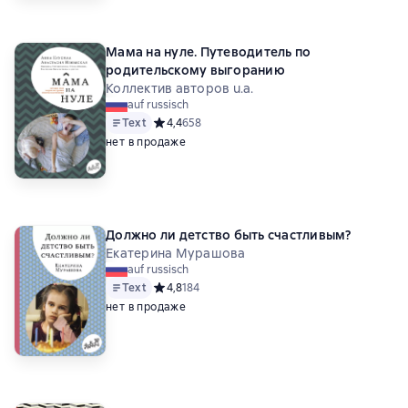
Мама на нуле. Путеводитель по
родительскому выгоранию
Коллектив авторов u.a.
auf russisch
Text
Средний рейтинг 4,4 на основе 658 оценок
4,4
658
нет в продаже
Должно ли детство быть счастливым?
Екатерина Мурашова
auf russisch
Text
Средний рейтинг 4,8 на основе 184 оценок
4,8
184
нет в продаже