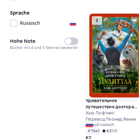
Sprache
2
Russisch
Hohe Note
Nicht
Bücher mit 4 und 5 Sternen bewertet
ausgewählt
Удивительное
путешествие доктора
Дулиттла
Хью Лофтинг
Перевод Леонид Яхнин
auf russisch
Text
Средний рейтинг 4,5
4,5
125
€2