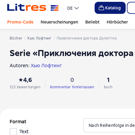
Katalog
DE
Promo-Code
Neuerscheinungen
Beliebt
Hörbücher
Bücher
Хью Лофтинг
Приключения доктора Дулиттла
Serie «Приключения доктора
Autoren:
Хью Лофтинг
4,6
0
1
125 bewertungen
Kommentar hinterlassen
buch
Format
Nach Reihenfolge in de
Text