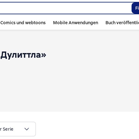
F
Comics und webtoons
Mobile Anwendungen
Buch veröffentl
 Дулиттла»
r Serie