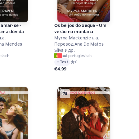
 amar-se -
Os beijos do xeque - Um
 uma dúvida
verão no montana
.a.
Myrna Mackenzie u.a.
na Mendes
Перевод Ana De Matos
Silva и др.
esisch
auf portugiesisch
й рейтинг 0 на основе 0 оценок
Text
Средний рейтинг 0 на основе 0 оцен
0
€4,99
18+
75