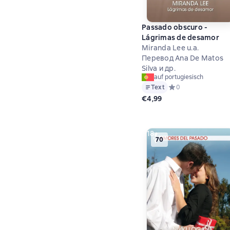
Passado obscuro -
Lágrimas de desamor
Miranda Lee u.a.
Перевод Ana De Matos
Silva и др.
auf portugiesisch
Text
Средний рейтинг 0 
0
€4,99
18+
70