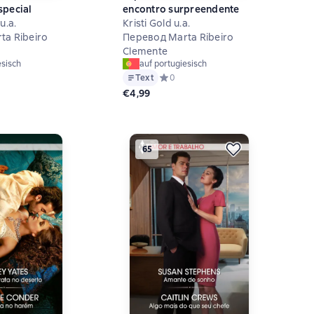
special
encontro surpreendente
u.a.
Kristi Gold u.a.
ta Ribeiro
Перевод Marta Ribeiro
Clemente
esisch
auf portugiesisch
й рейтинг 0 на основе 0 оценок
Text
Средний рейтинг 0 на основе 0 оцен
0
€4,99
65