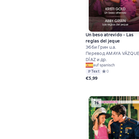
Un beso atrevido - Las
reglas del jeque
Эбби Грин u.a.
Перевод AMAYA VÁZQU
DÍAZ и др.
auf spanisch
Text
Средний рейтинг 0 
0
€5,99
18+
76