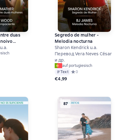
tre duas
Segredo de mulher -
 noivo
Melodia nocturna
u.a.
Sharon Kendrick u.a.
esisch
Перевод Vera Neves César
й рейтинг 0 на основе 0 оценок
и др.
auf portugiesisch
Text
Средний рейтинг 0 на основе 0 оцен
0
€4,99
18+
87