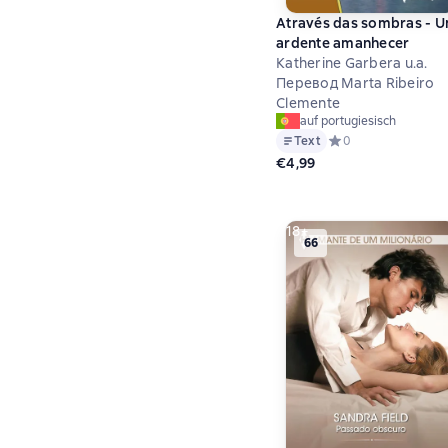
Através das sombras - 
ardente amanhecer
Katherine Garbera u.a.
Перевод Marta Ribeiro
Clemente
auf portugiesisch
Text
Средний рейтинг 0 
0
€4,99
18+
66