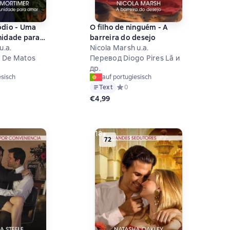
 - Uma
O filho de ninguém - A
nidade para
barreira do desejo
u.a.
Nicola Marsh u.a.
 De Matos
Перевод Diogo Pires Lã и
др.
esisch
auf portugiesisch
й рейтинг 0 на основе 0 оценок
Text
Средний рейтинг 0 на основе 0 оцен
0
€4,99
18+
72