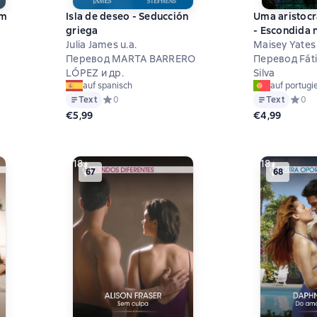
Um
Isla de deseo - Seducción
Uma aristocr
griega
- Escondida 
Julia James u.a.
Maisey Yates 
Перевод MARTA BARRERO
Перевод Fát
LÓPEZ и др.
Silva
auf spanisch
auf portugi
на основе 0 оценок
Text
Средний рейтинг 0 на основе 0 оценок
0
Text
Средни
0
€5,99
€4,99
18+
18+
67
68