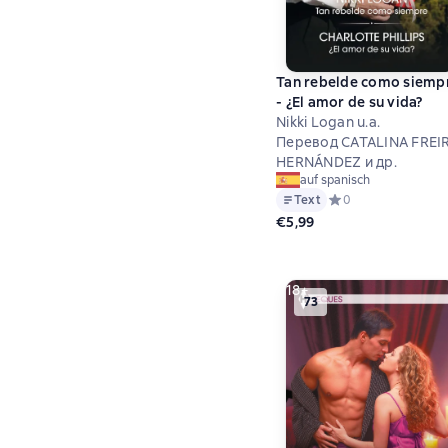
Tan rebelde como siemp
- ¿El amor de su vida?
Nikki Logan u.a.
Перевод CATALINA FREI
HERNÁNDEZ и др.
auf spanisch
Text
Средний рейтинг 0 
0
€5,99
18+
73