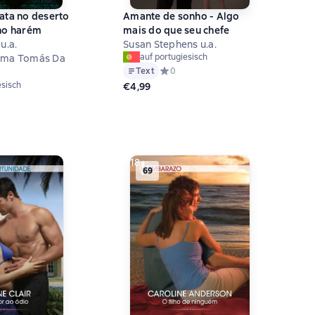
ata no deserto
Amante de sonho - Algo
no harém
mais do que seu chefe
u.a.
Susan Stephens u.a.
auf portugiesisch
ima Tomás Da
Text
Средний рейтинг 0 на основе 0 оцен
0
esisch
€4,99
й рейтинг 0 на основе 0 оценок
18+
69