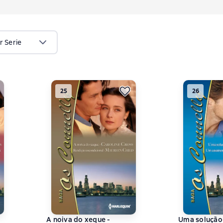
r Serie
25
26
A noiva do xeque -
Uma solução 