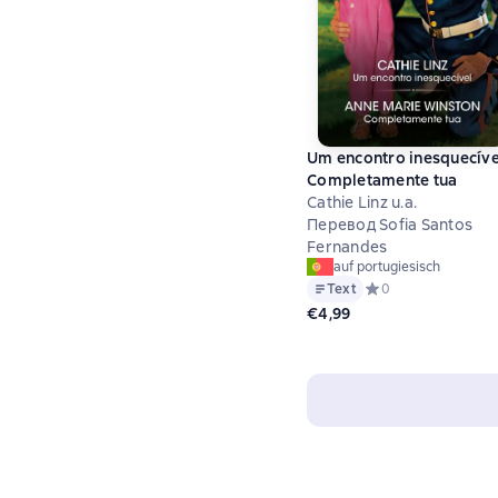
Um encontro inesquecíve
Completamente tua
Cathie Linz u.a.
Перевод Sofia Santos
Fernandes
auf portugiesisch
Text
Средний рейтинг 0 
0
€4,99