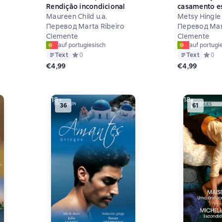
Rendição incondicional
casamento e
Maureen Child u.a.
Metsy Hingle 
Перевод Marta Ribeiro
Перевод Mar
Clemente
Clemente
auf portugiesisch
auf portugi
на основе 0 оценок
Text
Средний рейтинг 0 на основе 0 оценок
0
Text
Средни
0
€4,99
€4,99
18+
18+
36
61