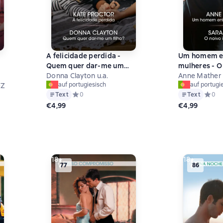
A felicidade perdida -
Um homem en
Quem quer dar-me um
mulheres - O
filho?
Donna Clayton u.a.
impaciente
Anne Mather 
auf portugiesisch
auf portugi
EZ
Text
Средний рейтинг 0 на основе 0 оценок
0
Text
Средни
0
€4,99
€4,99
на основе 0 оценок
18+
18+
77
86