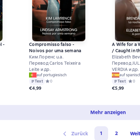
l -
Compromisso falso -
A Wife for a
Noivos por uma semana
/ Caught in th
Ким Лоренс u.a.
Embrace
Elizabeth Beva
Перевод Carlos Teixeira
Перевод JUL
Leite и др.
VERDIA и др.
auf portugiesisch
auf spanisc
на основе 0 оценок
Text
Средний рейтинг 0 на основе 0 оценок
0
Text
Средни
0
€4,99
€5,99
Mehr anzeigen
1
2
Zurück
Wei