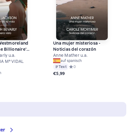
 Westmoreland
Una mujer misteriosa -
e Billionaire's
Noticias del corazón
rly u.a.
Anne Mather u.a.
auf spanisch
IA Mª VIDAL
Text
Средний рейтинг 0 на основе 0 оцен
0
h
€5,99
й рейтинг 0 на основе 0 оценок
ter