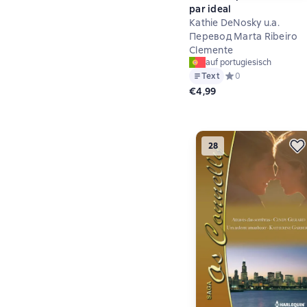
par ideal
Kathie DeNosky u.a.
Перевод Marta Ribeiro
Clemente
auf portugiesisch
Text
Средний рейтинг 0 
0
€4,99
28