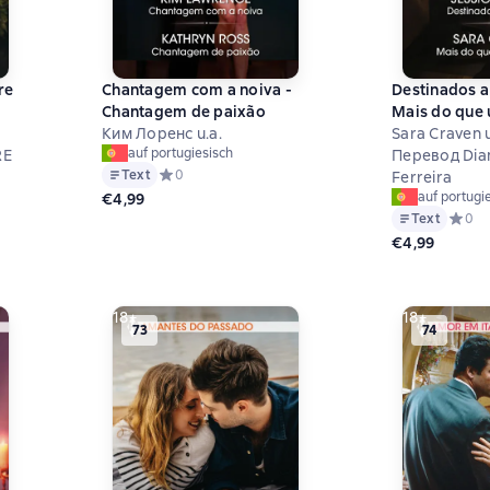
re
Chantagem com a noiva -
Destinados a
Chantagem de paixão
Mais do que
Ким Лоренс u.a.
Sara Craven u
auf portugiesisch
RE
Перевод Dia
Text
Средний рейтинг 0 на основе 0 оценок
0
Ferreira
auf portugi
€4,99
на основе 0 оценок
Text
Средни
0
€4,99
18+
18+
73
74