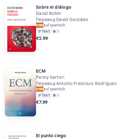
Sobre el diálogo
David Bohm
Перевод David González
auf spanisch
Text
Средний рейтинг 0 на основе 0 оценок
0
€5,99
ECM
Penny Sartori
Перевод Antonio Francisco Rodríguez
auf spanisch
Text
Средний рейтинг 0 на основе 0 оценок
0
€7,99
El punto ciego