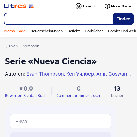
Anmelden
Meine Bücher
Finden
Promo-Code
Neuerscheinungen
Beliebt
Hörbücher
Comics und web
Evan  Thompson
Serie «Nueva Ciencia»
Autoren:
Evan Thompson
Кен Уилбер
Amit Goswami
Rupert Sheldrake
Ervin Laszlo
Maggie Goswami
0,0
0
13
Francesc Fígols i Giné
Adam Frank
David Bohm
Charles Tart
Penny Sartori
Marcelo Gleiser
Bewerten Sie das Buch
Kommentar hinterlassen
bücher
E-Mail