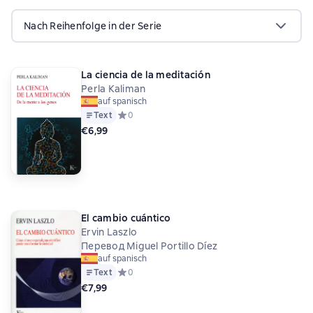
Nach Reihenfolge in der Serie
La ciencia de la meditación
Perla Kaliman
auf spanisch
Text
Средний рейтинг 0 на основе 0 оценок
0
€6,99
El cambio cuántico
Ervin Laszlo
Перевод Miguel Portillo Díez
auf spanisch
Text
Средний рейтинг 0 на основе 0 оценок
0
€7,99