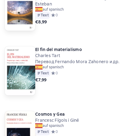
Esteban
auf spanisch
Text
Средний рейтинг 0 на основе 0 оценок
0
€8,99
El fin del materialismo
Charles Tart
Перевод Fernando Mora Zahonero и др.
auf spanisch
Text
Средний рейтинг 0 на основе 0 оценок
0
€7,99
Cosmos y Gea
Francesc Fígols i Giné
auf spanisch
Text
Средний рейтинг 0 на основе 0 оценок
0