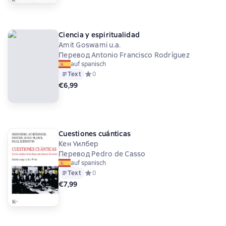
Ciencia y espiritualidad
Amit Goswami u.a.
Перевод Antonio Francisco Rodríguez
auf spanisch
Text
Средний рейтинг 0 на основе 0 оценок
0
€6,99
Cuestiones cuánticas
Кен Уилбер
Перевод Pedro de Casso
auf spanisch
Text
Средний рейтинг 0 на основе 0 оценок
0
€7,99