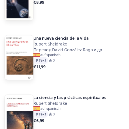
€8,99
Una nueva ciencia de la vida
Rupert Sheldrake
Перевод David González Raga и др.
auf spanisch
Text
Средний рейтинг 0 на основе 0 оценок
0
€11,99
La ciencia y las prácticas espirituales
Rupert Sheldrake
auf spanisch
Text
Средний рейтинг 0 на основе 0 оценок
0
€6,99