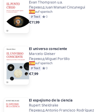
Evan Thompson u.a.
Перевод Juan Manuel Cincunegui
auf spanisch
Text
Средний рейтинг 0 на основе 0 оценок
0
€11,99
El universo consciente
Marcelo Gleiser
Перевод Miguel Portillo
auf spanisch
Text
Средний рейтинг 0 на основе 0 оценок
0
€7,99
El espejismo de la ciencia
Rupert Sheldrake
Перевод Antonio Francisco Rodríguez