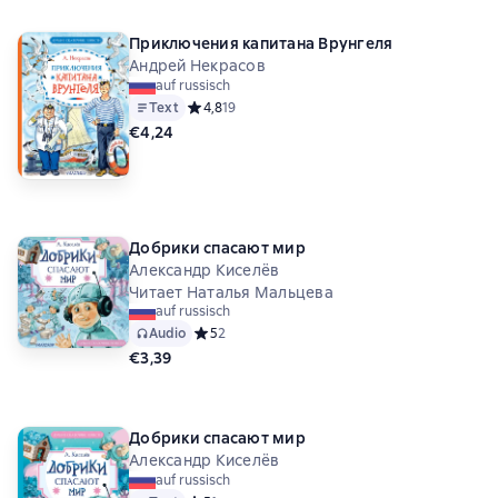
Приключения капитана Врунгеля
Андрей Некрасов
auf russisch
Text
Средний рейтинг 4,8 на основе 19 оценок
4,8
19
€4,24
Добрики спасают мир
Александр Киселёв
Читает Наталья Мальцева
auf russisch
Audio
Средний рейтинг 5 на основе 2 оценок
5
2
€3,39
Добрики спасают мир
Александр Киселёв
auf russisch