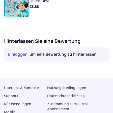
Text
Средний рейтинг 5 на основе 1 оценок
5
1
€3,88
Hinterlassen Sie eine Bewertung
Einloggen
, um eine Bewertung zu hinterlassen
Über uns & Kontakte
Nutzungsbedingungen
Support
Datenschutzerklärung
Rücksendungen
Zustimmung zum E-Mail-
Abonnement
Mobile