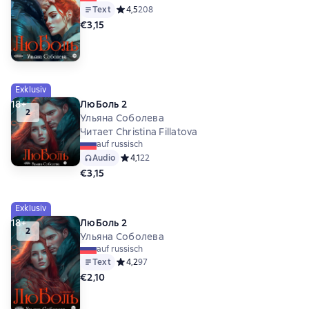
Text
Средний рейтинг 4,5 на основе 208 оценок
4,5
208
€3,15
Exklusiv
18+
ЛюБоль 2
2
Ульяна Соболева
Читает Christina Fillatova
auf russisch
Audio
Средний рейтинг 4,1 на основе 22 оценок
4,1
22
€3,15
Exklusiv
18+
ЛюБоль 2
2
Ульяна Соболева
auf russisch
Text
Средний рейтинг 4,2 на основе 97 оценок
4,2
97
€2,10