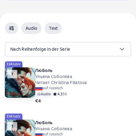
Audio
Text
Nach Reihenfolge in der Serie
Exklusiv
18+
ЛюБоль
1
Ульяна Соболева
Читает Christina Fillatova
auf russisch
Audio
Средний рейтинг 4,3 на основе 50 оценок
4,3
50
€4
Exklusiv
18+
ЛюБоль
1
Ульяна Соболева
auf russisch