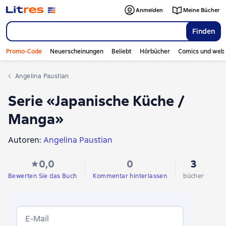
Anmelden
Meine Bücher
Finden
Promo-Code
Neuerscheinungen
Beliebt
Hörbücher
Comics und web
Angelina Paustian
Serie «Japanische Küche /
Manga»
Autoren:
Angelina Paustian
0,0
0
3
Bewerten Sie das Buch
Kommentar hinterlassen
bücher
E-Mail