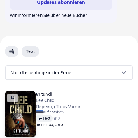
Updates abonnieren
Wir informieren Sie über neue Bücher
Text
Nach Reihenfolge in der Serie
61 tundi
14
Lee Child
Перевод Tõnis Värnik
auf estnisch
Text
Средний рейтинг 0 на основе 0 оценок
0
нет в продаже