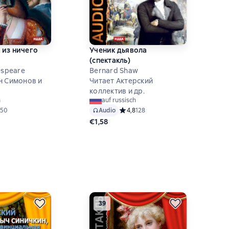
 из ничего
Ученик дьявола
(спектакль)
espeare
Bernard Shaw
н Симонов и
Читает Актерский
коллектив и др.
h
auf russisch
ий рейтинг 4,6 на основе 50 оценок
50
Audio
Средний рейтинг 4,8 на основе 128 
4,8
128
€1,58
39