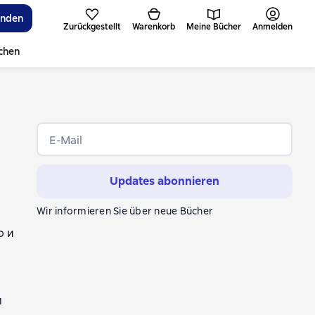
inden
Zurückgestellt
Warenkorb
Meine Bücher
Anmelden
ichen
E-Mail
Updates abonnieren
Wir informieren Sie über neue Bücher
о и
mm
м