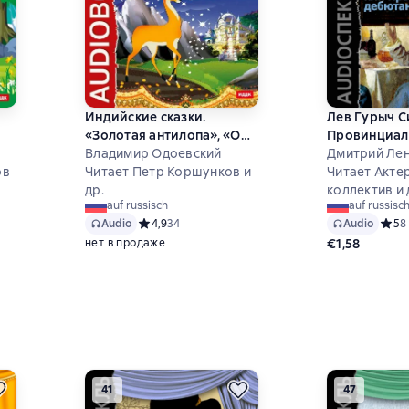
Индийские сказки.
Лев Гурыч С
«Золотая антилопа», «О
Провинциал
четырех глухих»
Владимир Одоевский
дебютантка 
Дмитрий Ле
ов
Читает Петр Коршунков и
Читает Акте
др.
коллектив и 
auf russisch
auf russisc
7 на основе 28 оценок
Audio
Средний рейтинг 4,9 на основе 34 оценок
4,9
34
Audio
Средн
5
8
нет в продаже
€1,58
41
47