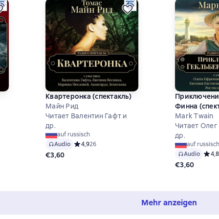
Квартеронка (спектакль)
Приключени
Майн Рид
Финна (спек
Читает Валентин Гафт и
Mark Twain
др.
Читает Олег
auf russisch
др.
Audio
Средний рейтинг 4,9 на основе 26 оценок
4,9
26
auf russisc
9 на основе 57 оценок
Audio
Средн
4,8
€3,60
€3,60
Mehr anzeigen