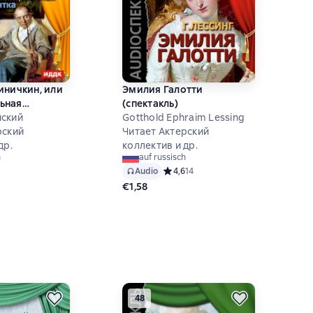
иничкин, или
Эмилия Галотти
ьная
(спектакль)
(спектакль)
нский
Gotthold Ephraim Lessing
рский
Читает Актерский
др.
коллектив и др.
h
auf russisch
ий рейтинг 5 на основе 8 оценок
Audio
Средний рейтинг 4,6 на основе 14 о
4,6
14
€1,58
48