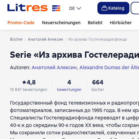
Katalog
DE
Promo-Code
Neuerscheinungen
Beliebt
Hörbücher
Bücher
Анатолий Алексин
Из архива Гостелерадиофонда
Serie «Из архива Гостелера
Autoren:
Анатолий Алексин
Alexandre Dumas der Ält
Астрид Линдгрен
Jack London
Alexander Puschkin
Е
4,8
4
664
Кришан Чандар
Jules Verne
Robert Louis Stevenson
Lew Tolstoi
Владимир Санин
Edgar Allan Poe
Mauric
13 847 bewertungen
bewertungen
bücher
Александр Волков
Генри Райдер Хаггард
Anton Tsc
Государственный фонд телевизионных и радиопрогр
Hans Christian Andersen
William Shakespeare
Nikolai
фотоматериалов, записанных до 1995 года. В нем х
Herbert George Wells
Эрнест Сетон-Томпсон
Леонид
Специалисты Гостелерадиофонда переводят в цифр
Victor Marie Hugo
Gilbert Keith Chesterton
Gustave Fl
40-х и до середины 90-х годов XX века, чтобы сохра
Prosper Mérimée
Émile Zola
John Galsworthy
Guy de
Мы сохранили сотни радиоспектаклей, озвученных 
Шарль Перро
Игорь Минутко
Константин Станюко