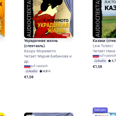
Украденная жизнь
Казаки (спек
(спектакль)
Lew Tolstoi
Каору Моримото
Читает Нина 
auf russisc
Читает Мария Бабанова и
Audio
Средн
4,7
др.
auf russisch
€1,58
8 на основе 12 оценок
Audio
Средний рейтинг 4,6 на основе 14 оценок
4,6
14
€1,58
Exklusiv