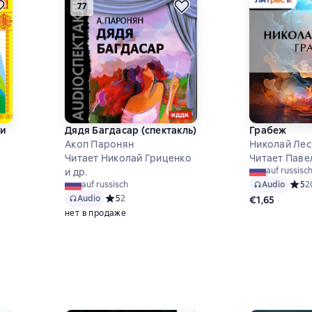
77
ки
Дядя Багдасар (спектакль)
Грабеж
Акоп Паронян
Николай Лес
Читает Николай Гриценко
Читает Паве
auf russisc
и др.
Audio
Средн
5
2
auf russisch
4 на основе 21 оценок
Audio
Средний рейтинг 5 на основе 2 оценок
5
2
€1,65
нет в продаже