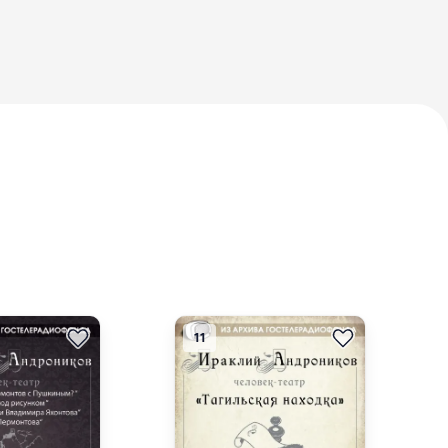
ва
в
ц
11