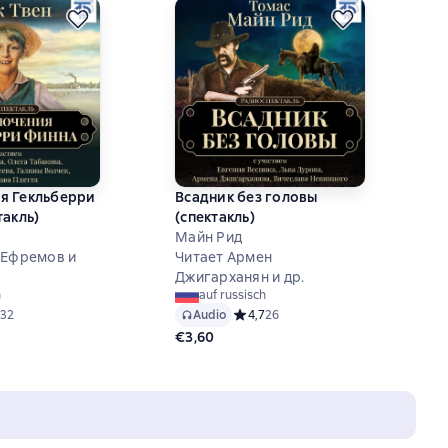
я Гекльберри
Всадник без головы
такль)
(спектакль)
Майн Рид
 Ефремов и
Читает Армен
Джигарханян и др.
h
auf russisch
ий рейтинг 4,8 на основе 32 оценок
32
Audio
Средний рейтинг 4,7 на основе 26 
4,7
26
€3,60