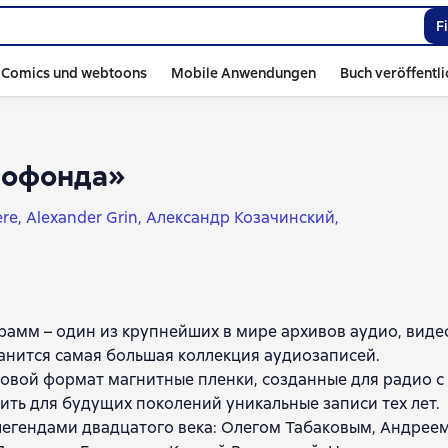
F
Comics und webtoons
Mobile Anwendungen
Buch veröffentl
диофонда»
ere
Alexander Grin
Александр Козачинский
вгений Шварц
Ян Улоф Экхольм
Oscar Wilde
Mark Twain
Эрнст Д'Эрвильи
Michail Saltykow-Schtschedrin
e Leblanc
Максуд Ибрагимбеков
Arthur Conan Doyle
hechow
Walter Scott
Ilja Ilf
Jewgeni Petrow
амм – один из крупнейших в мире архивов аудио, виде
 Gogol
Fjodor Dostojewski
Charles Dickens
ранится самая большая коллекция аудиозаписей.
 Платов
Джеймс Олдридж
Андрей Платонов
овой формат магнитные пленки, созданные для радио с
aubert
Александр Борисович Чаковский
Iwan Turgenew
нить для будущих поколений уникальные записи тех лет.
 Maupassant
John Priestley
Francis Bret Harte
Brüder Gri
легендами двадцатого века: Олегом Табаковым, Андрее
вич
Карел Чапек
Rudyard Kipling