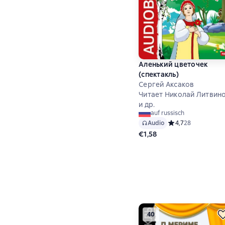
Аленький цветочек
(спектакль)
Сергей Аксаков
Читает Николай Литвин
и др.
auf russisch
Audio
Средний рейтинг 4,
4,7
28
€1,58
40