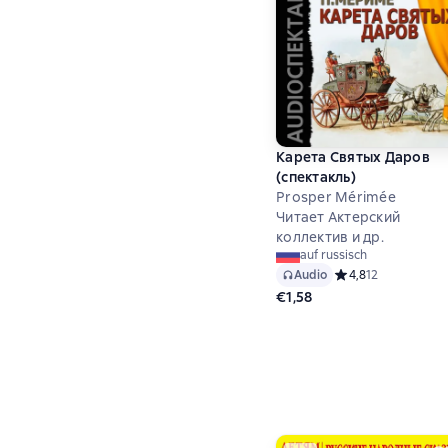
Карета Святых Даров
(спектакль)
Prosper Mérimée
Читает Актерский
коллектив и др.
auf russisch
Audio
Средний рейтинг 4,
4,8
12
€1,58