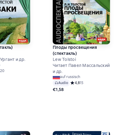
такль)
Плоды просвещения
(спектакль)
Ургант и др.
Lew Tolstoi
h
Читает Павел Массальский
ий рейтинг 4,7 на основе 20 оценок
20
и др.
auf russisch
Audio
Средний рейтинг 4,8 на основе 15 о
4,8
15
€1,58