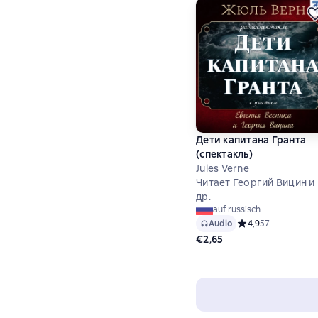
Дети капитана Гранта
(спектакль)
Jules Verne
Читает Георгий Вицин и
др.
auf russisch
Audio
Средний рейтинг 4,
4,9
57
€2,65