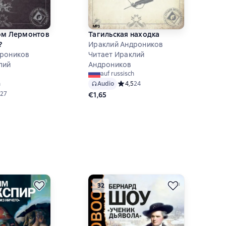
х
ом Лермонтов
Тагильская находка
?
Ираклий Андроников
дроников
Читает Ираклий
с
лий
Андроников
auf russisch
Audio
Средний рейтинг 4,5 на основе 24 
4,5
24
h
ий рейтинг 4,6 на основе 27 оценок
27
€1,65
ин
32
н