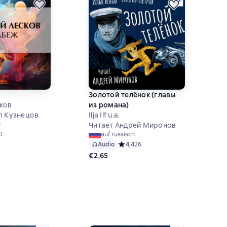
Золотой телёнок (главы
ков
из романа)
л Кузнецов
Ilja Ilf u.a.
h
Читает Андрей Миронов
ий рейтинг 5 на основе 20 оценок
0
auf russisch
Audio
Средний рейтинг 4,4 на основе 26 
4,4
26
€2,65