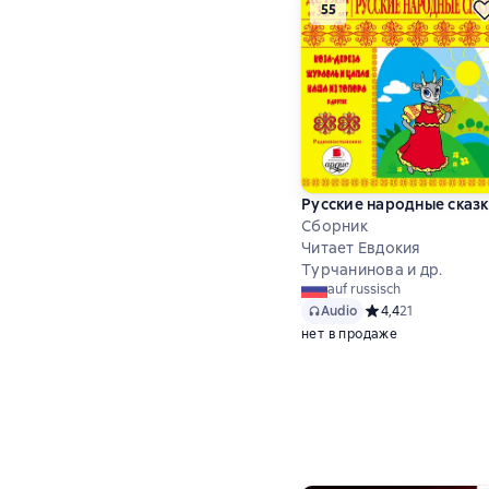
55
Русские народные сказ
Сборник
Читает Евдокия
Турчанинова и др.
auf russisch
Audio
Средний рейтинг 4,
4,4
21
нет в продаже