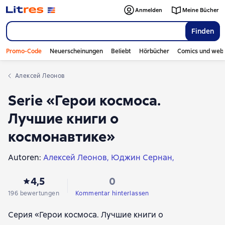
Anmelden
Meine Bücher
Finden
Promo-Code
Neuerscheinungen
Beliebt
Hörbücher
Comics und web
Алексей Леонов
Serie «Герои космоса.
Лучшие книги о
космонавтике»
Autoren:
Алексей Леонов
Юджин Сернан
Дональд Дэвис
Эрик Бергер
Томас Стаффорд
4,5
0
Майкл Кассутт
Дэвид Скотт
196 bewertungen
Kommentar hinterlassen
Серия «Герои космоса. Лучшие книги о