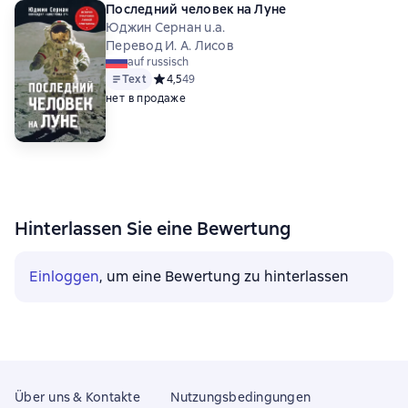
Последний человек на Луне
Юджин Сернан u.a.
Перевод И. А. Лисов
auf russisch
Text
Средний рейтинг 4,5 на основе 49 оценок
4,5
49
нет в продаже
Hinterlassen Sie eine Bewertung
Einloggen
, um eine Bewertung zu hinterlassen
Über uns & Kontakte
Nutzungsbedingungen