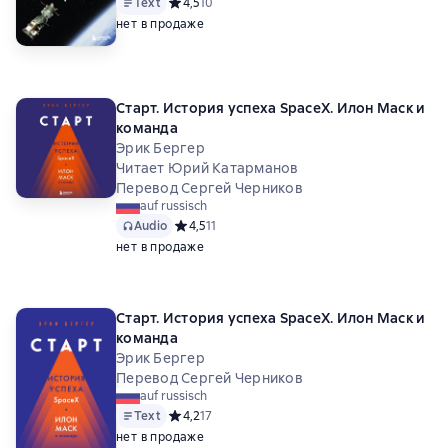
Text
Средний рейтинг 4,5 на основе 10 оценок
4,5
10
нет в продаже
Старт. История успеха SpaceX. Илон Маск и
команда
Эрик Бергер
Читает Юрий Катарманов
Перевод Сергей Черников
auf russisch
Audio
Средний рейтинг 4,5 на основе 11 оценок
4,5
11
нет в продаже
Старт. История успеха SpaceX. Илон Маск и
команда
Эрик Бергер
Перевод Сергей Черников
auf russisch
Text
Средний рейтинг 4,2 на основе 17 оценок
4,2
17
нет в продаже