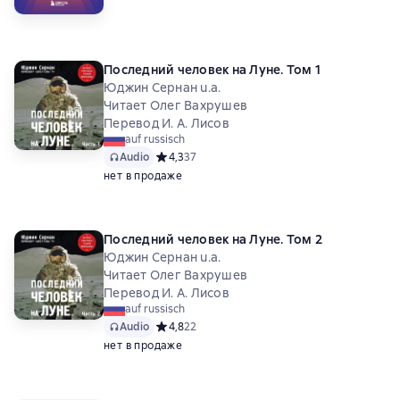
Последний человек на Луне. Том 1
Юджин Сернан u.a.
Читает Олег Вахрушев
Перевод И. А. Лисов
auf russisch
Audio
Средний рейтинг 4,3 на основе 37 оценок
4,3
37
нет в продаже
Последний человек на Луне. Том 2
Юджин Сернан u.a.
Читает Олег Вахрушев
Перевод И. А. Лисов
auf russisch
Audio
Средний рейтинг 4,8 на основе 22 оценок
4,8
22
нет в продаже