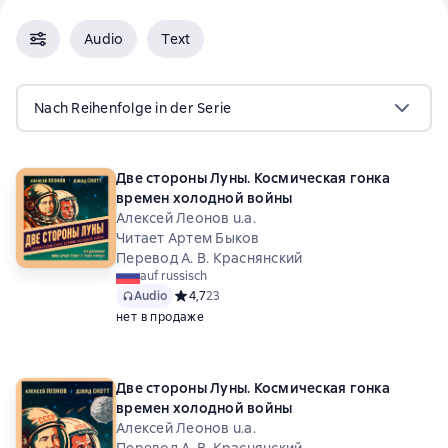
Audio
Text
Nach Reihenfolge in der Serie
Две стороны Луны. Космическая гонка
времен холодной войны
Алексей Леонов u.a.
Читает Артем Быков
Перевод А. В. Краснянский
auf russisch
Audio
Средний рейтинг 4,7 на основе 23 оценок
4,7
23
нет в продаже
Две стороны Луны. Космическая гонка
времен холодной войны
Алексей Леонов u.a.
Перевод А. В. Краснянский