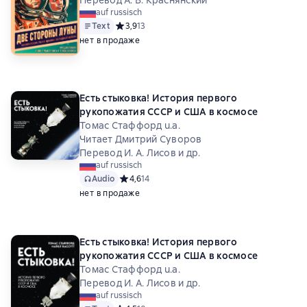
auf russisch
Text
Средний рейтинг 3,9 на основе 13 оценок
3,9
13
нет в продаже
Есть стыковка! История первого
рукопожатия СССР и США в космосе
Томас Стаффорд u.a.
Читает Дмитрий Суворов
Перевод И. А. Лисов и др.
auf russisch
Audio
Средний рейтинг 4,6 на основе 14 оценок
4,6
14
нет в продаже
Есть стыковка! История первого
рукопожатия СССР и США в космосе
Томас Стаффорд u.a.
Перевод И. А. Лисов и др.
auf russisch