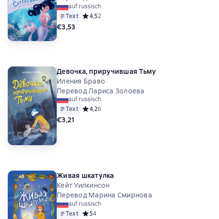
auf russisch
Text
Средний рейтинг 4,5 на основе 2 оценок
4,5
2
€3,53
Девочка, приручившая Тьму
Иления Браво
Перевод Лариса Золоева
auf russisch
Text
Средний рейтинг 4,2 на основе 6 оценок
4,2
6
€3,21
Живая шкатулка
Кейт Уилкинсон
Перевод Марина Смирнова
auf russisch
Text
Средний рейтинг 5 на основе 4 оценок
5
4