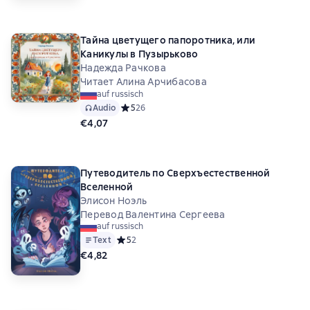
Тайна цветущего папоротника, или
Каникулы в Пузырьково
Надежда Рачкова
Читает Алина Арчибасова
auf russisch
Audio
Средний рейтинг 5 на основе 26 оценок
5
26
€4,07
Путеводитель по Сверхъестественной
Вселенной
Элисон Ноэль
Перевод Валентина Сергеева
auf russisch
Text
Средний рейтинг 5 на основе 2 оценок
5
2
€4,82