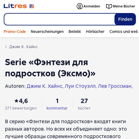
Anmelden
Meine Bücher
Finden
Promo-Code
Neuerscheinungen
Beliebt
Hörbücher
Comics und web
Джим К. Хайнс
Serie «Фэнтези для
подростков (Эксмо)»
Autoren:
Джим К. Хайнс
Луи Стоуэлл
Лев Гроссман
Уилло Дэвис Робертс
Сара Бет Дёрст
4,6
1
27
Клаудия Ромес
Доминик Валенте
Магдалена Хай
Дженни Спэнглер
Гилберт Форд
Кёрсти Эпплбаум
371 bewertungen
kommentar
bücher
Дафне Мар
Эби Элфинстоун
Кейт Уилкинсон
В серию «Фэнтези для подростков» входят книги
Аластер Чизем
Иления Браво
Натали Ллойд
разных авторов. Но всех их объединяет одно: это
Энн-Мари Конуэй
Джейми Смарт
Брэд Карстен
лучшие образцы современного подросткового
Никола Скиннер
Танви Берва
Надежда Рачкова