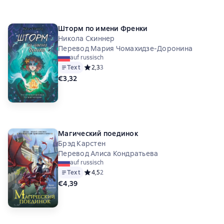
Шторм по имени Френки
Никола Скиннер
Перевод Мария Чомахидзе-Доронина
auf russisch
Text
Средний рейтинг 2,3 на основе 3 оценок
2,3
3
€3,32
Магический поединок
Брэд Карстен
Перевод Алиса Кондратьева
auf russisch
Text
Средний рейтинг 4,5 на основе 2 оценок
4,5
2
€4,39