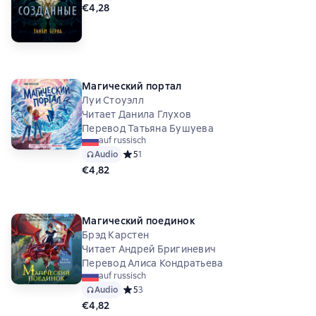
€4,28
Магический портал
Луи Стоуэлл
Читает Данила Глухов
Перевод Татьяна Бушуева
auf russisch
Audio
Средний рейтинг 5 на основе 1 оценок
5
1
€4,82
Магический поединок
Брэд Карстен
Читает Андрей Бригиневич
Перевод Алиса Кондратьева
auf russisch
Audio
Средний рейтинг 5 на основе 3 оценок
5
3
€4,82