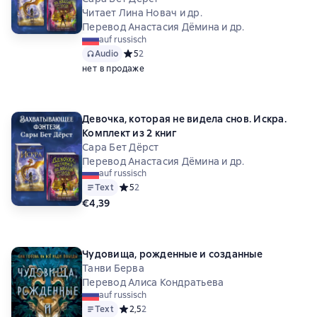
Читает Лина Новач и др.
Перевод Анастасия Дёмина и др.
auf russisch
Audio
Средний рейтинг 5 на основе 2 оценок
5
2
нет в продаже
Девочка, которая не видела снов. Искра.
Комплект из 2 книг
Сара Бет Дёрст
Перевод Анастасия Дёмина и др.
auf russisch
Text
Средний рейтинг 5 на основе 2 оценок
5
2
€4,39
Чудовища, рожденные и созданные
Танви Берва
Перевод Алиса Кондратьева
auf russisch
Text
Средний рейтинг 2,5 на основе 2 оценок
2,5
2