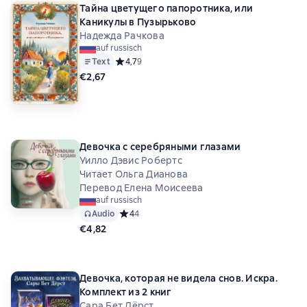
Тайна цветущего папоротника, или
Каникулы в Пузырьково
Надежда Рачкова
auf russisch
Text
Средний рейтинг 4,7 на основе 9 оценок
4,7
9
€2,67
Девочка с серебряными глазами
Уилло Дэвис Робертс
Читает Ольга Дианова
Перевод Елена Моисеева
auf russisch
Audio
Средний рейтинг 4 на основе 4 оценок
4
4
€4,82
Девочка, которая не видела снов. Искра.
Комплект из 2 книг
Сара Бет Дёрст