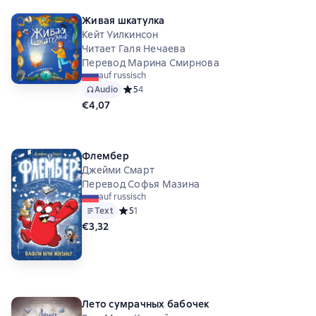
Живая шкатулка
Кейт Уилкинсон
Читает Галя Нечаева
Перевод Марина Смирнова
auf russisch
Audio
Средний рейтинг 5 на основе 4 оценок
5
4
€4,07
Флембер
Джейми Смарт
Перевод Софья Мазина
auf russisch
Text
Средний рейтинг 5 на основе 1 оценок
5
1
€3,32
Лето сумрачных бабочек