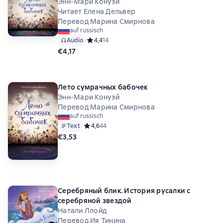
Энн-Мари Конуэй
Читает Елена Дельвер
Перевод Марина Смирнова
auf russisch
Audio
Средний рейтинг 4,4 на основе 14 оценок
4,4
14
€4,17
Лето сумрачных бабочек
Энн-Мари Конуэй
Перевод Марина Смирнова
auf russisch
Text
Средний рейтинг 4,6 на основе 44 оценок
4,6
44
€3,53
Серебряный блик. История русалки с
серебряной звездой
Натали Ллойд
Перевод Ия Тинина