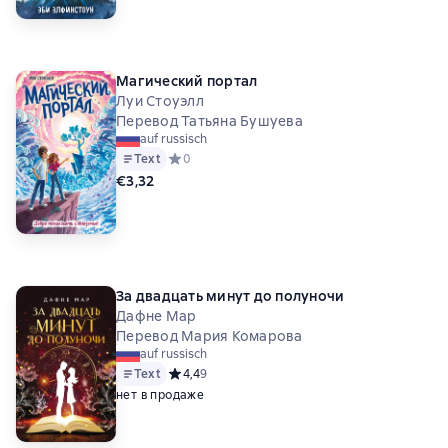
Магический портал
Луи Стоуэлл
Перевод Татьяна Бушуева
auf russisch
Text
Средний рейтинг 0 на основе 0 оценок
0
€3,32
За двадцать минут до полуночи
Дафне Мар
Перевод Мария Комарова
auf russisch
Text
Средний рейтинг 4,4 на основе 9 оценок
4,4
9
нет в продаже