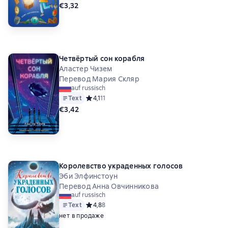
€3,32
Четвёртый сон корабля
Аластер Чизем
Перевод Мария Скляр
auf russisch
Text
Средний рейтинг 4,1 на основе 11 оценок
4,1
11
€3,42
Королевство украденных голосов
Эби Элфинстоун
Перевод Анна Овчинникова
auf russisch
Text
Средний рейтинг 4,8 на основе 8 оценок
4,8
8
нет в продаже