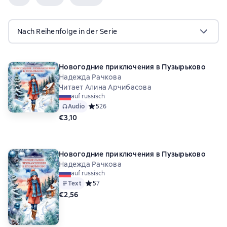
Nach Reihenfolge in der Serie
Новогодние приключения в Пузырьково
Надежда Рачкова
Читает Алина Арчибасова
auf russisch
Audio
Средний рейтинг 5 на основе 26 оценок
5
26
€3,10
Новогодние приключения в Пузырьково
Надежда Рачкова
auf russisch
Text
Средний рейтинг 5 на основе 7 оценок
5
7
€2,56