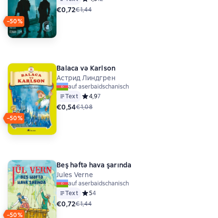
€0,72
€1,44
−50%
Balaca və Karlson
Астрид Линдгрен
auf aserbaidschanisch
Text
Средний рейтинг 4,9 на основе 7 оценок
4,9
7
€0,54
€1,08
−50%
Beş həftə hava şarında
Jules Verne
auf aserbaidschanisch
Text
Средний рейтинг 5 на основе 4 оценок
5
4
€0,72
€1,44
−50%