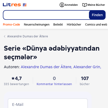
Anmelden
Meine Bücher
Finden
Promo-Code
Neuerscheinungen
Beliebt
Hörbücher
Comics und web
Alexandre Dumas der Ältere
Serie «Dünya ədəbiyyatından
seçmələr»
Autoren:
Alexandre Dumas der Ältere
Alexander Grin
Albert Camus
Джеймс Фенимор Купер
4,7
0
107
Астрид Линдгрен
Jack London
Alan Alexander Milne
Oscar Wilde
Mary Shelley
Agatha Christie
335 bewertungen
Kommentar hinterlassen
bücher
Mark Twain
Лазарь Лагин
Jules Verne
Robert Louis Stevenson
Эрнст Д'Эрвильи
Элинор Портер
Lew Tolstoi
Jonathan Swift
E-Mail
Arthur Conan Doyle
Lewis Carroll