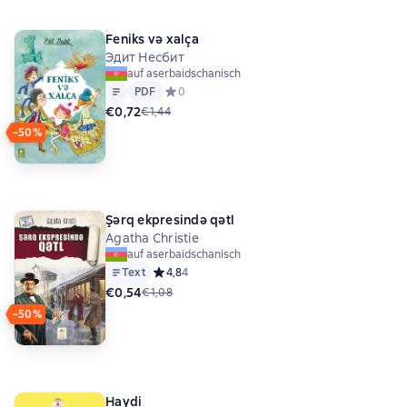
Feniks və xalça
Эдит Несбит
auf aserbaidschanisch
Text
PDF
PDF
Средний рейтинг 0 на основе 0 оценок
0
€0,72
€1,44
−50%
Şərq ekpresində qətl
Agatha Christie
auf aserbaidschanisch
Text
Средний рейтинг 4,8 на основе 4 оценок
4,8
4
€0,54
€1,08
−50%
Haydi