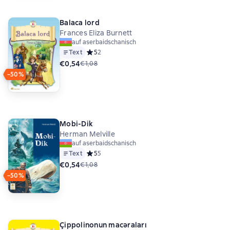
Balaca lord
Frances Eliza Burnett
auf aserbaidschanisch
Text
Средний рейтинг 5 на основе 2 оценок
5
2
€0,54
€1,08
−50%
Mobi-Dik
Herman Melville
auf aserbaidschanisch
Text
Средний рейтинг 5 на основе 5 оценок
5
5
€0,54
€1,08
−50%
Çippolinonun macəraları