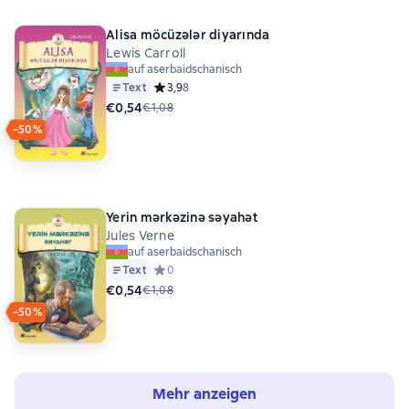
Alisa möcüzələr diyarında
Lewis Carroll
auf aserbaidschanisch
Text
Средний рейтинг 3,9 на основе 8 оценок
3,9
8
€0,54
€1,08
−50%
Yerin mərkəzinə səyahət
Jules Verne
auf aserbaidschanisch
Text
Средний рейтинг 0 на основе 0 оценок
0
€0,54
€1,08
−50%
Mehr anzeigen