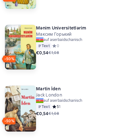
Mənim Universitetlərim
Максим Горький
auf aserbaidschanisch
Text
Средний рейтинг 0 на основе 0 оценок
0
€0,54
€1,08
−50%
Martin İden
Jack London
auf aserbaidschanisch
Text
Средний рейтинг 5 на основе 1 оценок
5
1
€0,54
€1,08
−50%