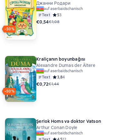
Джанни Родари
auf aserbaidschanisch
Text
Средний рейтинг 5 на основе 3 оценок
5
3
€0,54
€1,08
−50%
Kraliçanın boyunbağısı
Alexandre Dumas der Ältere
auf aserbaidschanisch
Text
Средний рейтинг 3,8 на основе 4 оценок
3,8
4
€0,72
€1,44
−50%
Şerlok Homs və doktor Vatson
Arthur Conan Doyle
auf aserbaidschanisch
Text
Средний рейтинг 4,5 на основе 12 оценок
4,5
12