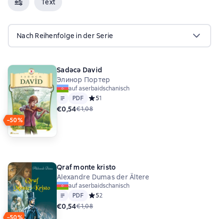
Text
Nach Reihenfolge in der Serie
Sadəcə David
Элинор Портер
auf aserbaidschanisch
Text
PDF
PDF
Средний рейтинг 5 на основе 1 оценок
5
1
€0,54
€1,08
−50%
Qraf monte kristo
Alexandre Dumas der Ältere
auf aserbaidschanisch
Text
PDF
PDF
Средний рейтинг 5 на основе 2 оценок
5
2
€0,54
€1,08
−50%