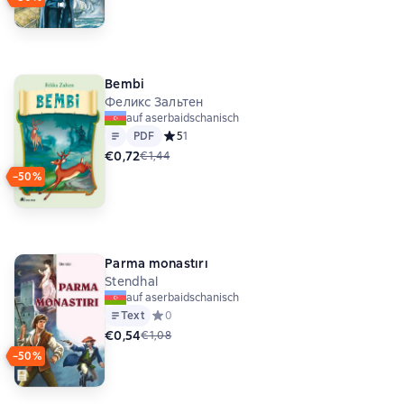
Bembi
Феликс Зальтен
auf aserbaidschanisch
Text
PDF
PDF
Средний рейтинг 5 на основе 1 оценок
5
1
€0,72
€1,44
−50%
Parma monastırı
Stendhal
auf aserbaidschanisch
Text
Средний рейтинг 0 на основе 0 оценок
0
€0,54
€1,08
−50%