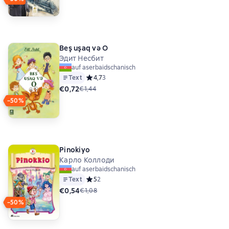
Beş uşaq və O
Эдит Несбит
auf aserbaidschanisch
Text
Средний рейтинг 4,7 на основе 3 оценок
4,7
3
€0,72
€1,44
−50%
Pinokiyo
Карло Коллоди
auf aserbaidschanisch
Text
Средний рейтинг 5 на основе 2 оценок
5
2
€0,54
€1,08
−50%