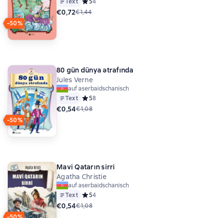
Text
Средний рейтинг 5 на основе 4 оценок
5
4
€0,72
€1,44
−50%
80 gün dünya ətrafında
Jules Verne
auf aserbaidschanisch
Text
Средний рейтинг 5 на основе 8 оценок
5
8
€0,54
€1,08
−50%
Mavi Qatarın sirri
Agatha Christie
auf aserbaidschanisch
Text
Средний рейтинг 5 на основе 4 оценок
5
4
€0,54
€1,08
−50%