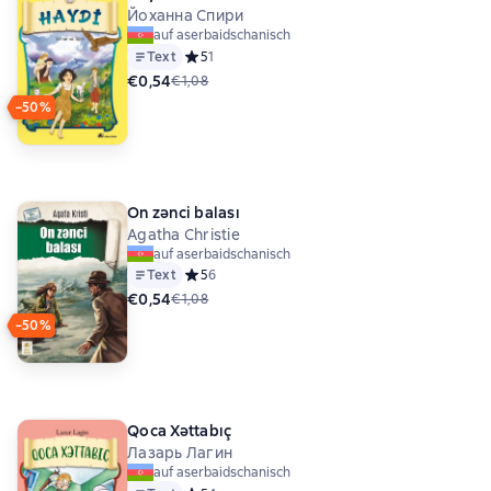
Йоханна Спири
auf aserbaidschanisch
Text
Средний рейтинг 5 на основе 1 оценок
5
1
€0,54
€1,08
−50%
On zənci balası
Agatha Christie
auf aserbaidschanisch
Text
Средний рейтинг 5 на основе 6 оценок
5
6
€0,54
€1,08
−50%
Qoca Xəttabıç
Лазарь Лагин
auf aserbaidschanisch