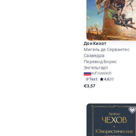
Дон Кихот
Мигель де Сервантес
Сааведра
Перевод Борис
Энгельгарт
auf russisch
Text
Средний рейтинг 4,
4,6
20
€3,57