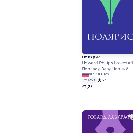
Полярис
Howard Phillips Lovecraf
Перевод Влад Чарный
auf russisch
Text
Средний рейтинг 5 
5
2
€1,25