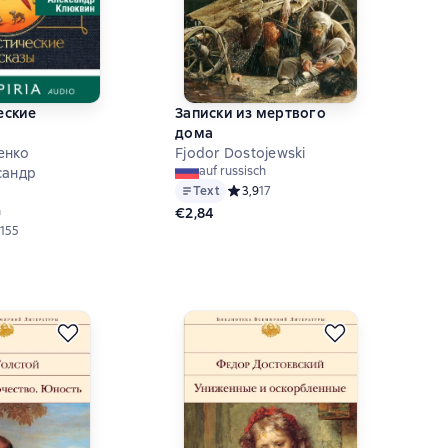
еские
Записки из мертвого
дома
енко
Fjodor Dostojewski
auf russisch
сандр
Text
Средний рейтинг 3,9 на основе 17 оц
3,9
17
h
€2,84
ий рейтинг 4,7 на основе 155 оценок
155