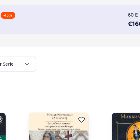
Алексеев)
60 E
-15%
€16
r Serie