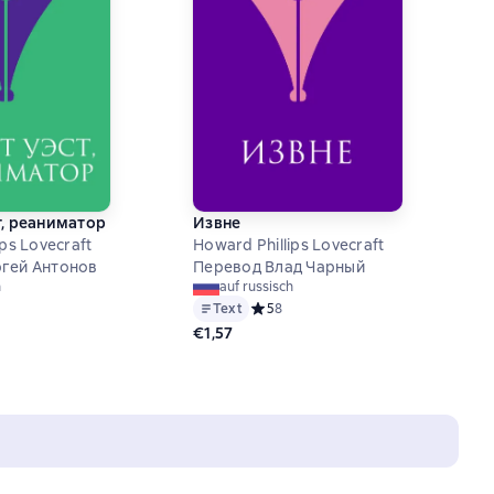
т, реаниматор
Извне
ips Lovecraft
Howard Phillips Lovecraft
гей Антонов
Перевод Влад Чарный
h
auf russisch
й рейтинг 4,1 на основе 8 оценок
Text
Средний рейтинг 5 на основе 8 оцен
5
8
€1,57