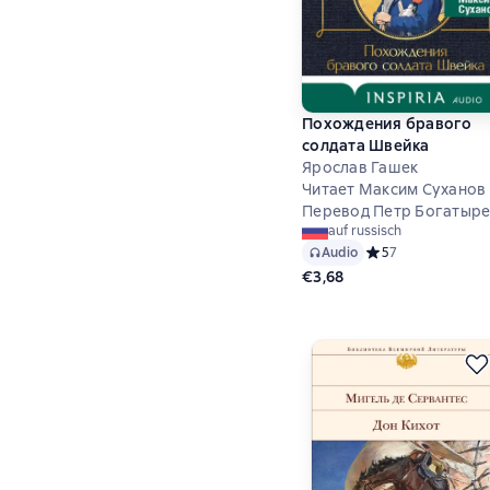
Похождения бравого
солдата Швейка
Ярослав Гашек
Читает Максим Суханов
Перевод Петр Богатыр
auf russisch
Audio
Средний рейтинг 5
5
7
€3,68