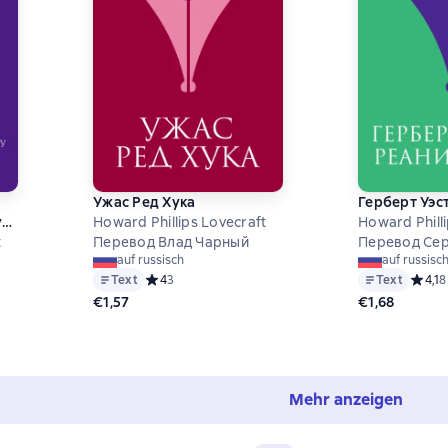
Ужас Ред Хука
Герберт Уэс
у
Howard Phillips Lovecraft
Howard Phill
о
t
Перевод Влад Чарный
Перевод Сер
auf russisch
auf russisc
Text
Средний рейтинг 4 на основе 3 оценок
4
3
Text
Средни
4,1
8
а основе 1 оценок
€1,57
€1,68
Mehr anzeigen