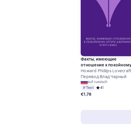
Факты, имеющие
отношение к покойном
Артуру Джермину и ег
Howard Phillips Lovecraf
семье
Перевод Влад Чарный
auf russisch
Text
Средний рейтинг 4 н
4
1
€1,78