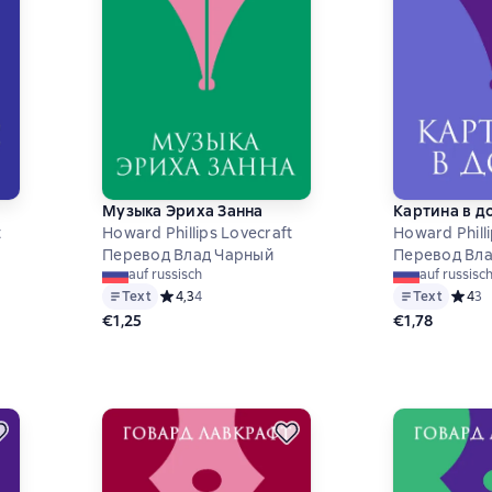
Музыка Эриха Занна
Картина в д
t
Howard Phillips Lovecraft
Howard Phill
Перевод Влад Чарный
Перевод Вл
auf russisch
auf russisc
на основе 2 оценок
Text
Средний рейтинг 4,3 на основе 4 оценок
4,3
4
Text
Средни
4
3
€1,25
€1,78