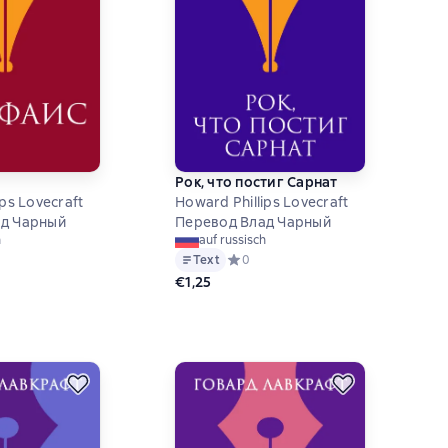
Рок, что постиг Сарнат
ips Lovecraft
Howard Phillips Lovecraft
ад Чарный
Перевод Влад Чарный
h
auf russisch
й рейтинг 5 на основе 3 оценок
Text
Средний рейтинг 0 на основе 0 оцен
0
€1,25