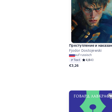
Преступление и наказа
Fjodor Dostojewski
auf russisch
Text
Средний рейтинг 4,
4,8
40
€3,26