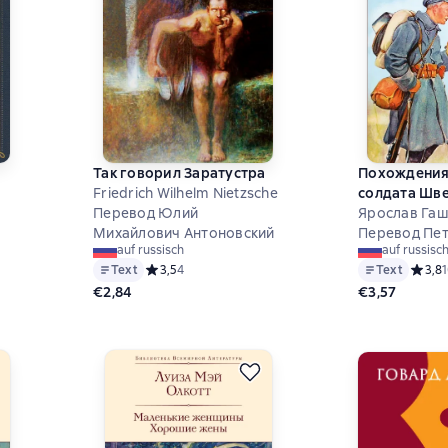
Так говорил Заратустра
Похождения
Friedrich Wilhelm Nietzsche
солдата Шв
Перевод Юлий
Ярослав Гаш
Михайлович Антоновский
Перевод Пе
на основе 12 оценок
auf russisch
auf russisc
Text
Средний рейтинг 3,5 на основе 4 оценок
3,5
4
Text
Средни
3,8
€2,84
€3,57