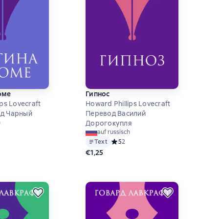
оме
Гипнос
ips Lovecraft
Howard Phillips Lovecraft
ад Чарный
Перевод Василий
h
Дорогокупля
й рейтинг 4 на основе 3 оценок
auf russisch
Text
Средний рейтинг 5 на основе 2 оцен
5
2
€1,25