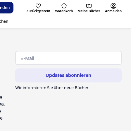
inden
Zurückgestellt
Warenkorb
Meine Bücher
Anmelden
ichen
E-Mail
Updates abonnieren
Wir informieren Sie über neue Bücher
в
я
ий
а,
я
ие