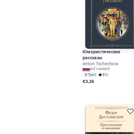
Юмористические
рассказы
Anton Tschechow
auf russisch
Text
Средний рейтинг 5 
5
12
€3,26