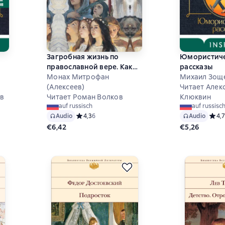
Загробная жизнь по
Юмористич
православной вере. Как
рассказы
живут наши умершие и
Монах Митрофан
Михаил Зощ
как будем жить и мы по
(Алексеев)
Читает Алек
ев
смерти
Читает Роман Волков
Клюквин
auf russisch
auf russisc
 на основе 7 оценок
Audio
Средний рейтинг 4,3 на основе 6 оценок
4,3
6
Audio
Средн
4,7
€6,42
€5,26