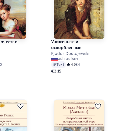
рочество.
Униженные и
оскорбленные
Fjodor Dostojewski
h
auf russisch
й рейтинг 4,6 на основе 10 оценок
10
Text
Средний рейтинг 4,9 на основе 34 о
4,9
34
€3,15