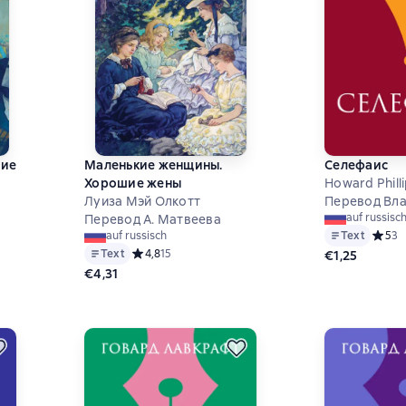
ние
Маленькие женщины.
Селефаис
Хорошие жены
Howard Phill
Луиза Мэй Олкотт
Перевод Вл
8 на основе 40 оценок
auf russisc
Перевод А. Матвеева
Text
Средни
5
3
auf russisch
Text
Средний рейтинг 4,8 на основе 15 оценок
4,8
15
€1,25
€4,31