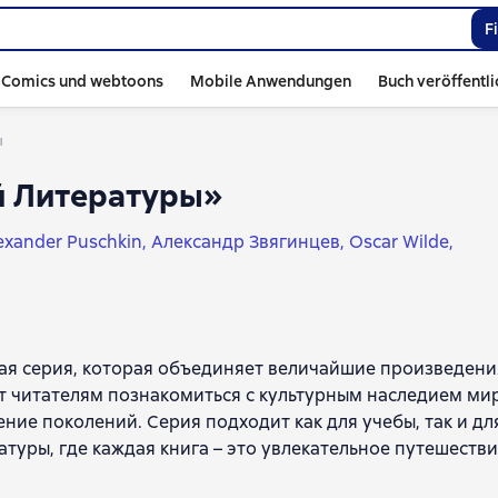
F
Comics und webtoons
Mobile Anwendungen
Buch veröffentl
ы
й Литературы»
exander Puschkin
Александр Звягинцев
Oscar Wilde
Anton Tschechow
Владимир Высоцкий
ki
Константин Воробьев
Ярослав Гашек
Iwan Turgenew
ронте
Томас Вулф
Michail Lermontow
Bulat Okudschawa
ль де Сервантес Сааведра
Fasil Iskander
Федор Абрамо
ная серия, которая объединяет величайшие произведени
ьевич Максимов
cвятой праведный Иоанн Кронштадтск
ют читателям познакомиться с культурным наследием мир
rlotte Bronte
Александр Чудаков
ие поколений. Серия подходит как для учебы, так и дл
жеральд
Арсений Тарковский
туры, где каждая книга – это увлекательное путешеств
евич Глинка
Михаил Бахтин
Юрий Лотман
Voltaire
ейн Остин
Генрик Сенкевич