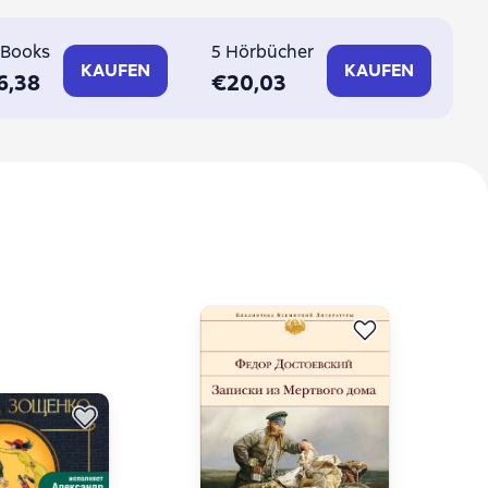
-Books
5 Hörbücher
KAUFEN
KAUFEN
6,38
€20,03