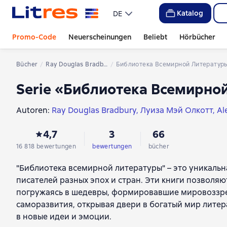
Katalog
DE
Promo-Code
Neuerscheinungen
Beliebt
Hörbücher
Bücher
Ray Douglas Bradbury
Библиотека Всемирной Литератур
Serie «Библиотека Всемирно
Autoren:
Ray Douglas Bradbury
Луиза Мэй Олкотт
Al
Howard Phillips Lovecraft
Lew Tolstoi
Boris Wassiljew
4,7
3
66
Осип Мандельштам
Федор Тютчев
Fjodor Dostojews
Эдуард Асадов
Иван Бунин
Жоржи Амаду
Эмили Б
16 818 bewertungen
bewertungen
bücher
Friedrich Wilhelm Nietzsche
Михаил Жванецкий
Миге
"Библиотека всемирной литературы" – это уникаль
Валентин Распутин
Михаил Зощенко
Сергей Васил
писателей разных эпох и стран. Эти книги позволя
Святитель Игнатий (Брянчанинов)
Эдит Уортон
Cha
погружаясь в шедевры, формировавшие мировоззрен
cвятитель Феофан Затворник
Фрэнсис Скотт Фицд
саморазвития, открывая двери в богатый мир литера
преподобный Серафим Саровский
Григорий Андре
в новые идеи и эмоции.
Амвросий Оптинский Преподобный
Энн Бронте
Дж