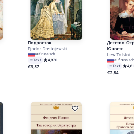
Подросток
Детство. От
Fjodor Dostojewski
Юность
auf russisch
Lew Tolstoi
Text
Средний рейтинг 4,8 на основе 70 оценок
4,8
70
auf russisc
Text
Средни
4,6
€3,57
€2,84
6 на основе 20 оценок