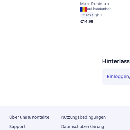
Marc Rubió u.a.
auf katalanisch
Text
Средний рейтинг 0 
0
€14,99
Hinterlas
Einloggen
Über uns & Kontakte
Nutzungsbedingungen
Support
Datenschutzerklärung