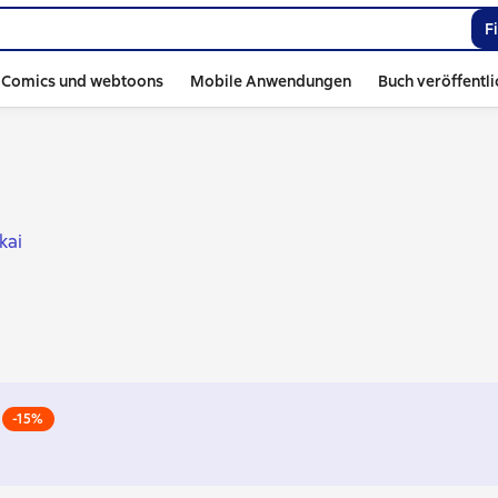
F
Comics und webtoons
Mobile Anwendungen
Buch veröffentl
kai
-15%