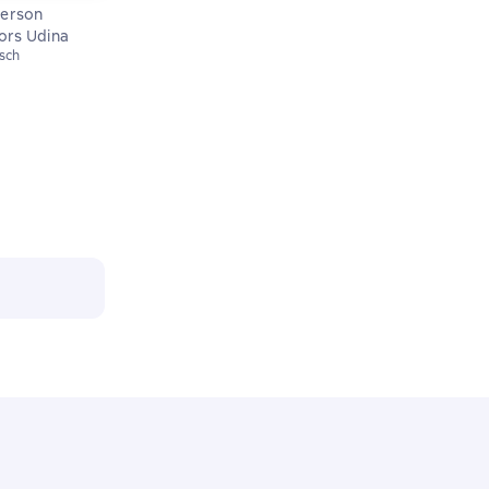
terson
ors Udina
isch
й рейтинг 0 на основе 0 оценок