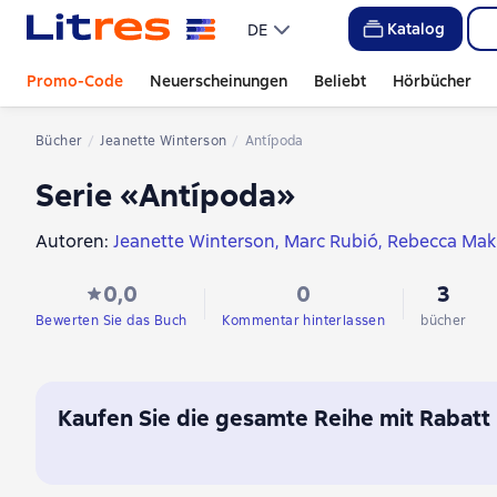
Katalog
DE
Promo-Code
Neuerscheinungen
Beliebt
Hörbücher
Bücher
Jeanette Winterson
Antípoda
Serie «Antípoda»
Autoren:
Jeanette Winterson
Marc Rubió
Rebecca Mak
0,0
0
3
Bewerten Sie das Buch
Kommentar hinterlassen
bücher
Kaufen Sie die gesamte Reihe mit Rabatt