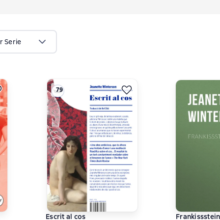
r Serie
79
Escrit al cos
Frankissstei