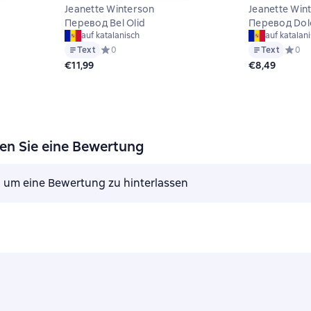
Jeanette Winterson
Jeanette Win
Перевод Bel Olid
Перевод Dol
auf katalanisch
auf katalan
на основе 0 оценок
Text
Средний рейтинг 0 на основе 0 оценок
0
Text
Средни
0
€11,99
€8,49
sen Sie eine Bewertung
, um eine Bewertung zu hinterlassen