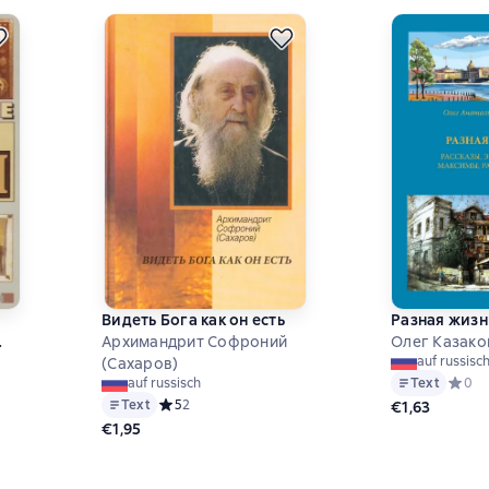
Видеть Бога как он есть
Разная жизн
Архимандрит Софроний
Олег Казако
auf russisc
(Сахаров)
0 на основе 0 оценок
Text
Средни
0
auf russisch
Text
Средний рейтинг 5 на основе 2 оценок
5
2
€1,63
€1,95