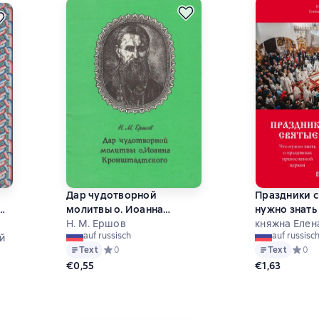
Дар чудотворной
Праздники с
молитвы о. Иоанна
нужно знать
н
Кронштадтского
Н. М. Ершов
православн
княжна Елен
auf russisch
auf russisc
й
Text
Средний рейтинг 0 на основе 0 оценок
0
Text
Средни
0
на основе 0 оценок
€0,55
€1,63