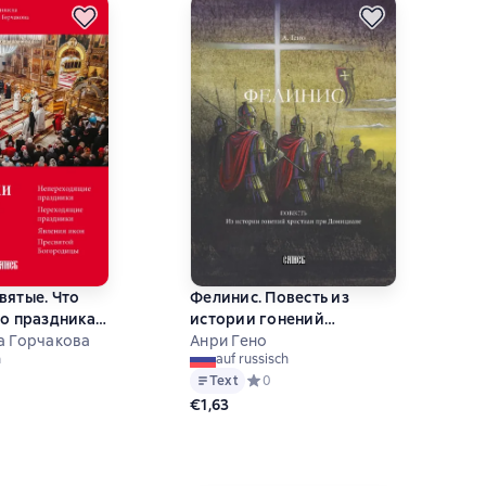
вятые. Что
Фелинис. Повесть из
 о праздниках
истории гонений
ой церкви
а Горчакова
христиан при Домициане
Анри Гено
h
auf russisch
й рейтинг 0 на основе 0 оценок
Text
Средний рейтинг 0 на основе 0 оцен
0
€1,63