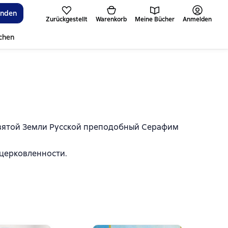
inden
Zurückgestellt
Warenkorb
Meine Bücher
Anmelden
ichen
 святой Земли Русской преподобный Серафим
церковленности.