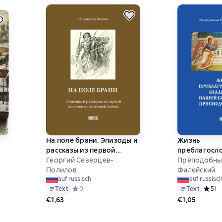
На поле брани. Эпизоды и
Жизнь
рассказы из первой
преблагосл
половины нынешней
Георгий Северцев-
Владычицы 
Преподобны
войны
Полилов
Богородицы
Филейский
на основе 0 оценок
auf russisch
auf russisc
Марии
Text
Средний рейтинг 0 на основе 0 оценок
0
Text
Средни
5
1
€1,63
€1,05