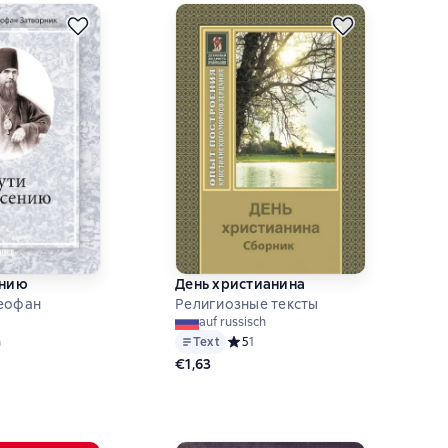
ению
День христианина
Феофан
Религиозные тексты
auf russisch
Text
Средний рейтинг 5 на основе 1 оцен
5
1
h
й рейтинг 0 на основе 0 оценок
€1,63