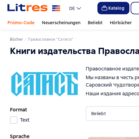
Katalog
DE
Promo-Code
Neuerscheinungen
Beliebt
Hörbücher
Bücher
Православное "Сатисъ"
Книги издательства Правосл
Православное издател
Мы названы в честь р
Саровский Чудотворе
Наши издания адресо
Format
Beliebt
Text
Sprache