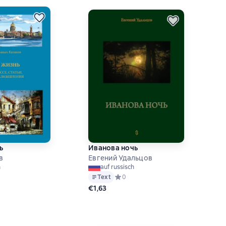
ь
Иванова ночь
в
Евгений Удальцов
h
auf russisch
й рейтинг 0 на основе 0 оценок
Text
Средний рейтинг 0 на основе 0 оцен
0
€1,63