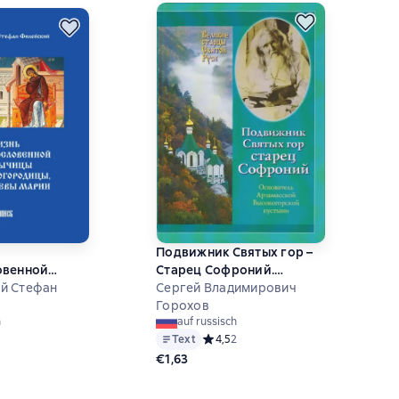
Подвижник Святых гор –
овенной
Старец Софроний.
нашей
й Стефан
Жизнеописание
Сергей Владимирович
, приснодевы
архимандрита Софрония
Горохов
h
auf russisch
(Смирнова).1828–1921
й рейтинг 5 на основе 1 оценок
Text
Средний рейтинг 4,5 на основе 2 оц
4,5
2
годы
€1,63