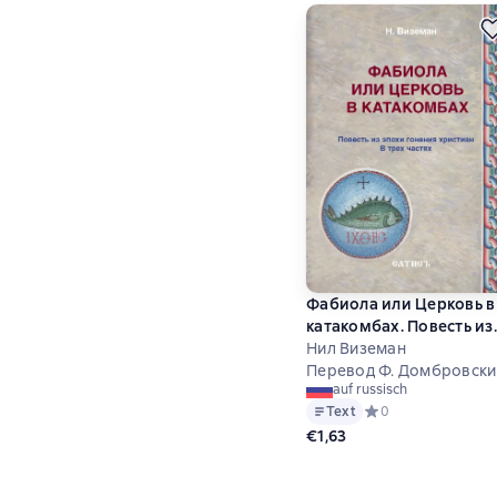
Фабиола или Церковь в
катакомбах. Повесть из
эпохи гонения христиа
Нил Виземан
Перевод Ф. Домбровски
auf russisch
Text
Средний рейтинг 0 
0
€1,63