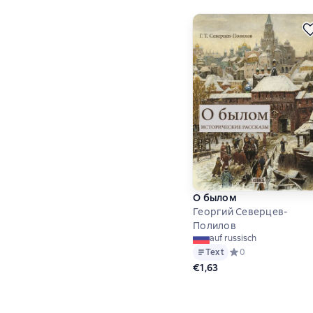
О былом
Георгий Северцев-
Полилов
auf russisch
Text
Средний рейтинг 0 
0
€1,63