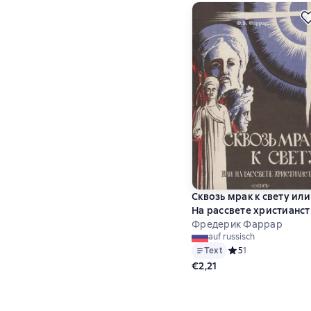
Сквозь мрак к свету или
На рассвете христианст
Фредерик Фаррар
auf russisch
Text
Средний рейтинг 5 н
5
1
€2,21