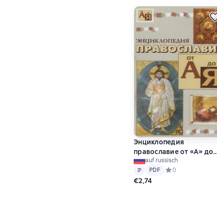
Энциклопедия
православие от «А» до
auf russisch
«Я»
Text
PDF
PDF
Средний рейтинг 
0
€2,74