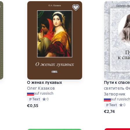
О женах лукавых
Пути к спас
Олег Казаков
cвятитель 
auf russisch
Затворник
на основе 3 оценок
Text
Средний рейтинг 0 на основе 0 оценок
0
auf russisc
Text
Средни
0
€0,55
€2,74