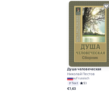
Душа человеческая
Николай Пестов
auf russisch
Text
Средний рейтинг 5 
5
3
€1,63