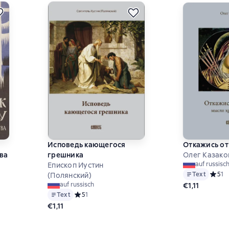
Исповедь кающегося
Откажись от
ва
грешника
Олег Казако
auf russisc
Епископ Иустин
Text
Средни
5
1
(Полянский)
а основе 1 оценок
auf russisch
€1,11
Text
Средний рейтинг 5 на основе 1 оценок
5
1
€1,11