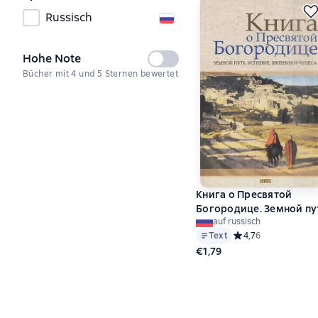
Russisch
Hohe Note
Nicht
Bücher mit 4 und 5 Sternen bewertet
ausgewählt
Книга о Пресвятой
Богородице. Земной пу
auf russisch
успение, явления и чуд
Text
Средний рейтинг 4,7
4,7
6
€1,79