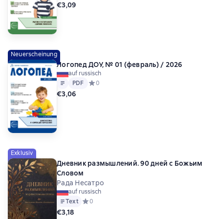
€3,09
Neuerscheinung
Логопед ДОУ, № 01 (февраль) / 2026
auf russisch
Text
PDF
PDF
Средний рейтинг 0 на основе 0 оценок
0
€3,06
Exklusiv
Дневник размышлений. 90 дней с Божьим
Словом
Рада Несатро
auf russisch
Text
Средний рейтинг 0 на основе 0 оценок
0
€3,18