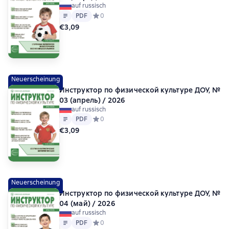
auf russisch
Text
PDF
PDF
Средний рейтинг 0 на основе 0 оценок
0
€3,09
Neuerscheinung
Инструктор по физической культуре ДОУ, №
03 (апрель) / 2026
auf russisch
Text
PDF
PDF
Средний рейтинг 0 на основе 0 оценок
0
€3,09
Neuerscheinung
Инструктор по физической культуре ДОУ, №
04 (май) / 2026
auf russisch
Text
PDF
PDF
Средний рейтинг 0 на основе 0 оценок
0