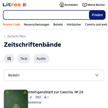
Anmelden
Meine Bücher
Finden
Promo-Code
Neuerscheinungen
Beliebt
Hörbücher
Comics und web
Zeitschriften
Zeitschriftenbände
Text
Audio
Beliebt
Intelligenzblatt zur Caecilia. № 29
Text
PDF
PDF
Средний рейтинг 0 на основе 0 оценок
0
kostenlos