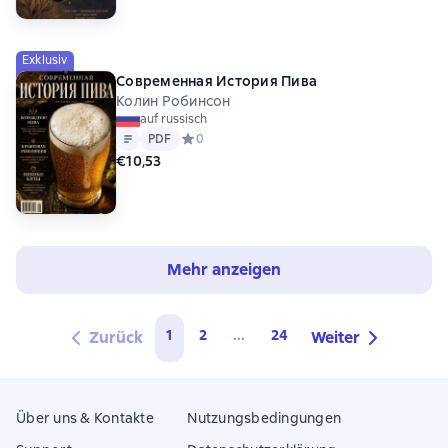
Exklusiv
Современная История Пива
Колин Робинсон
auf russisch
Text
PDF
PDF
Средний рейтинг 0 на основе 0 оценок
0
€10,53
Mehr anzeigen
1
2
...
24
Zurück
Weiter
Über uns & Kontakte
Nutzungsbedingungen