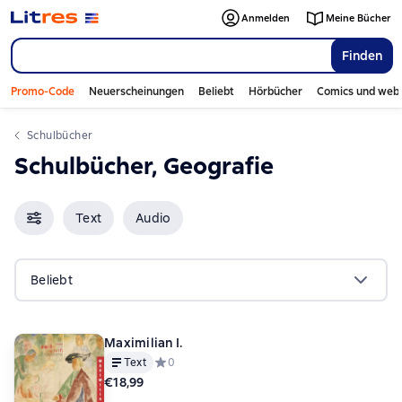
Anmelden
Meine Bücher
Finden
Promo-Code
Neuerscheinungen
Beliebt
Hörbücher
Comics und web
Schulbücher
Schulbücher, Geografie
Text
Audio
Beliebt
Maximilian I.
Text
Средний рейтинг 0 на основе 0 оценок
0
€18,99