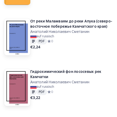
От реки Маламваям до реки Апука (северо-
восточное побережье Камчатского края)
Анатолий Николаевич Сметанин
auf russisch
Text
PDF
PDF
Средний рейтинг 0 на основе 0 оценок
0
€2,24
Гидрохимический фон лососевых рек
Камчатки
Анатолий Николаевич Сметанин
auf russisch
Text
PDF
PDF
Средний рейтинг 0 на основе 0 оценок
0
€3,22