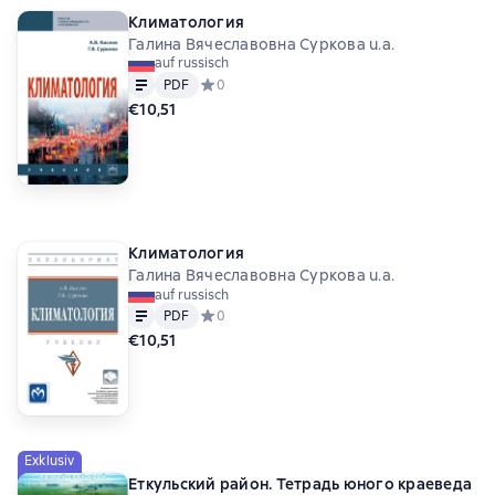
Климатология
Галина Вячеславовна Суркова u.a.
auf russisch
Text
PDF
PDF
Средний рейтинг 0 на основе 0 оценок
0
€10,51
Климатология
Галина Вячеславовна Суркова u.a.
auf russisch
Text
PDF
PDF
Средний рейтинг 0 на основе 0 оценок
0
€10,51
Exklusiv
Еткульский район. Тетрадь юного краеведа