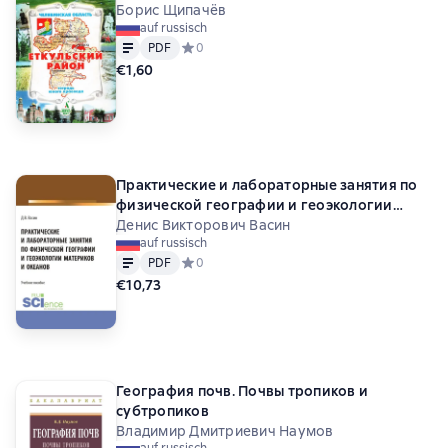
Борис Щипачёв
auf russisch
Text
PDF
PDF
Средний рейтинг 0 на основе 0 оценок
0
€1,60
Практические и лабораторные занятия по
физической географии и геоэкологии
материков и океанов. (Бакалавриат).
Денис Викторович Васин
auf russisch
Учебное пособие.
Text
PDF
PDF
Средний рейтинг 0 на основе 0 оценок
0
€10,73
География почв. Почвы тропиков и
субтропиков
Владимир Дмитриевич Наумов