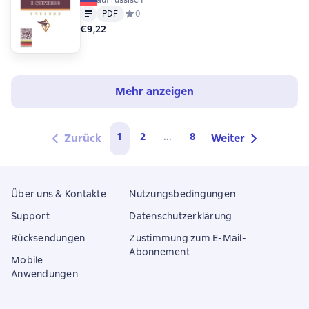
auf russisch
Text
PDF
PDF
Средний рейтинг 0 на основе 0 оценок
0
€9,22
Mehr anzeigen
1
2
...
8
Zurück
Weiter
Über uns & Kontakte
Nutzungsbedingungen
Support
Datenschutzerklärung
Rücksendungen
Zustimmung zum E-Mail-
Abonnement
Mobile
Anwendungen