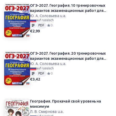
ОГЭ-2027. География. 10 тренировочных
вариантов экзаменационных работ для
подготовки к основному государственному
Ю. А. Соловьева u.a.
auf russisch
экзамену
Text
PDF
PDF
Средний рейтинг 0 на основе 0 оценок
0
€2,99
ОГЭ-2027. География. 20 тренировочных
вариантов экзаменационных работ для
подготовки к основному государственному
Ю. А. Соловьева u.a.
auf russisch
экзамену
Text
PDF
PDF
Средний рейтинг 0 на основе 0 оценок
0
€3,42
География. Прокачай свой уровень на
максимум
Л. В. Смирнова u.a.