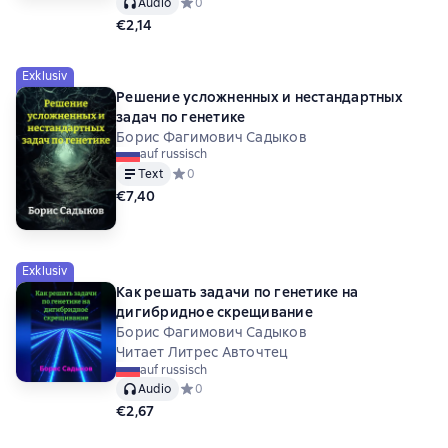
Audio
Средний рейтинг 0 на основе 0 оценок
0
€2,14
Exklusiv
Решение усложненных и нестандартных
задач по генетике
Борис Фагимович Садыков
auf russisch
Text
Средний рейтинг 0 на основе 0 оценок
0
€7,40
Exklusiv
Как решать задачи по генетике на
дигибридное скрещивание
Борис Фагимович Садыков
Читает Литрес Авточтец
auf russisch
Audio
Средний рейтинг 0 на основе 0 оценок
0
€2,67