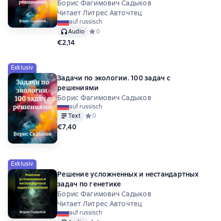
Борис Фагимович Садыков
Читает Литрес Авточтец
auf russisch
Audio
Средний рейтинг 0 на основе 0 оценок
0
€2,14
Exklusiv
Задачи по экологии. 100 задач с
решениями
Борис Фагимович Садыков
auf russisch
Text
Средний рейтинг 0 на основе 0 оценок
0
€7,40
Exklusiv
Решение усложненных и нестандартных
задач по генетике
Борис Фагимович Садыков
Читает Литрес Авточтец
auf russisch