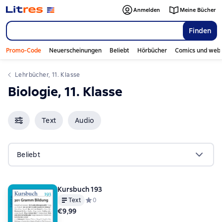
Anmelden
Meine Bücher
Finden
Promo-Code
Neuerscheinungen
Beliebt
Hörbücher
Comics und web
Lehrbücher, 11. Klasse
Biologie, 11. Klasse
Text
Audio
Beliebt
Kursbuch 193
Text
Средний рейтинг 0 на основе 0 оценок
0
€9,99