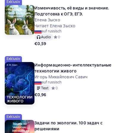
Exklusiv
Изменчивость, её виды и значение.
Подготовка к ОГЭ, ЕГЭ.
Елена Зыско
Читает Елена Зыско
auf russisch
Audio
Средний рейтинг 0 на основе 0 оценок
0
€0,59
Exklusiv
Информационно-интеллектуальные
технологии живого
Игорь Михайлович Савич
auf russisch
Text
Средний рейтинг 0 на основе 0 оценок
0
€0,96
Exklusiv
Задачи по экологии. 100 задач с
решениями