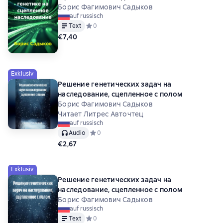
Борис Фагимович Садыков
auf russisch
Text
Средний рейтинг 0 на основе 0 оценок
0
€7,40
Exklusiv
Решение генетических задач на
наследование, сцепленное с полом
Борис Фагимович Садыков
Читает Литрес Авточтец
auf russisch
Audio
Средний рейтинг 0 на основе 0 оценок
0
€2,67
Exklusiv
Решение генетических задач на
наследование, сцепленное с полом
Борис Фагимович Садыков
auf russisch
Text
Средний рейтинг 0 на основе 0 оценок
0