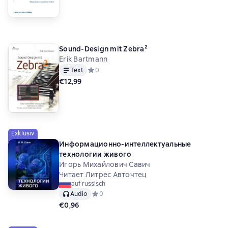
Sound-Design mit Zebra²
Erik Bartmann
Text
Средний рейтинг 0 на основе 0 оценок
0
€12,99
Exklusiv
Информационно-интеллектуальные
технологии живого
Игорь Михайлович Савич
Читает Литрес Авточтец
auf russisch
Audio
Средний рейтинг 0 на основе 0 оценок
0
€0,96