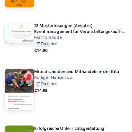
12 Musterlösungen (Ansätze)
Eventmanagement für Veranstaltungskauffrau
und Veranstaltungskaufmann
Marco Gödde
Text
Средний рейтинг 0 на основе 0 оценок
0
€14,90
Mitentscheiden und Mithandeln in der Kita
Rudiger Hansen u.a.
Text
Средний рейтинг 0 на основе 0 оценок
0
€14,99
Erfolgreiche Unterrichtsgestaltung