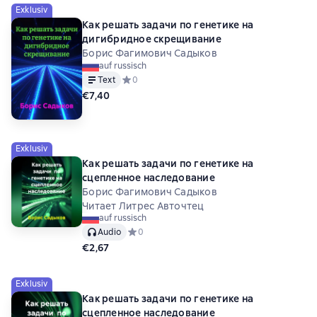
Exklusiv
Как решать задачи по генетике на
дигибридное скрещивание
Борис Фагимович Садыков
auf russisch
Text
Средний рейтинг 0 на основе 0 оценок
0
€7,40
Exklusiv
Как решать задачи по генетике на
сцепленное наследование
Борис Фагимович Садыков
Читает Литрес Авточтец
auf russisch
Audio
Средний рейтинг 0 на основе 0 оценок
0
€2,67
Exklusiv
Как решать задачи по генетике на
сцепленное наследование