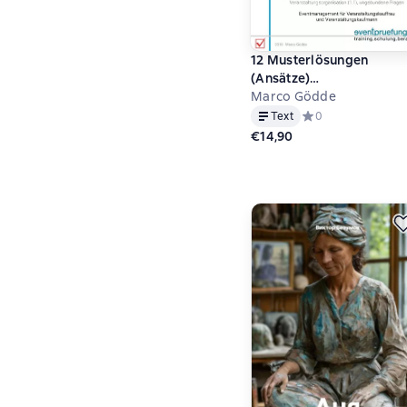
12 Musterlösungen
(Ansätze)
Eventmanagement für
Marco Gödde
Veranstaltungskauffrau 
Text
Средний рейтинг 0 
0
Veranstaltungskaufmann
€14,90