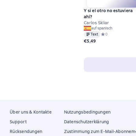
Y si el otro no estuviera
ahí?
Carlos Skliar
auf spanisch
Text
Средний рейтинг 0 
0
€5,49
Über uns & Kontakte
Nutzungsbedingungen
Support
Datenschutzerklärung
Rücksendungen
Zustimmung zum E-Mail-Abonnem