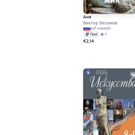
Аня
Виктор Безумов
auf russisch
Text
Средний рейтинг 0 
0
€2,14