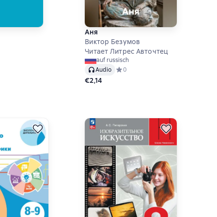
Аня
Виктор Безумов
ий рейтинг 0 на основе 0 оценок
Читает Литрес Авточтец
auf russisch
Audio
Средний рейтинг 0 на основе 0 оц
0
€2,14