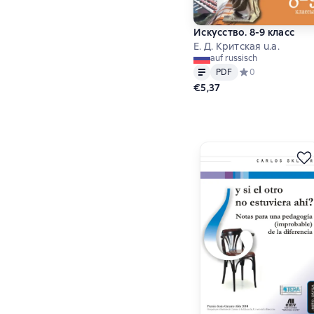
Искусство. 8-9 класс
Е. Д. Критская u.a.
auf russisch
Text
PDF
PDF
Средний рейтинг 
0
€5,37