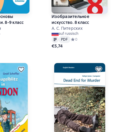
Основы
Изобразительное
. 8-9 класс
искусство. 8 класс
н
А. С. Питерских
h
auf russisch
Text
PDF
ний рейтинг 0 на основе 0 оценок
PDF
Средний рейтинг 0 на основе 0 оц
0
€5,74