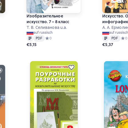
Изобразительное
Искусство. 
искусство. 7 – 8 класс
инфографики
Т. В. Селиванова u.a.
А. А. Ермоли
на основе 0 оценок
auf russisch
auf russisc
Text
PDF
Text
PDF
PDF
Средний рейтинг 0 на основе 0 оценок
0
PDF
Сред
0
€5,15
€5,37