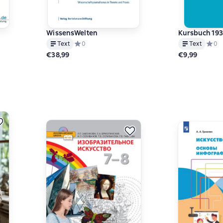
WissensWelten
Kursbuch 193
Text
Средний рейтинг 0 на основе 0 оценок
0
Text
Средн
0
€38,99
€9,99
und
на основе 0 оценок