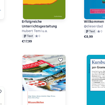
Erfolgreiche
Willkommen 
Unterrichtsgestaltung
@dieserdad
Hubert Teml u.a.
Text
Средн
0
на основе 0 оценок
Text
Средний рейтинг 0 на основе 0 оценок
0
€8,99
€17,99