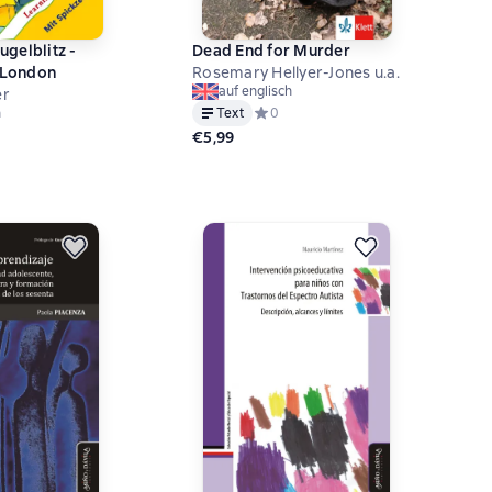
gelblitz -
Dead End for Murder
n London
Rosemary Hellyer-Jones u.a.
auf englisch
ler
Text
Средний рейтинг 0 на основе 0 оце
0
h
ий рейтинг 0 на основе 0 оценок
€5,99