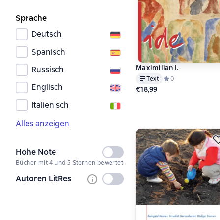
Sprache
Deutsch
Spanisch
Maximilian I.
Russisch
Text
Средний рейтинг 0 
0
Englisch
€18,99
Italienisch
Alles anzeigen
Hohe Note
Nicht
Bücher mit 4 und 5 Sternen bewertet
ausgewählt
Autoren LitRes
Nicht
ausgewählt