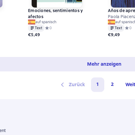
Emociones, sentimientos y
Años de apre
afectos
Paola Piacen
auf spanisch
auf spanisc
Text
Средний рейтинг 0 на основе 0 оценок
0
Text
Средн
0
на основе 0 оценок
€5,49
€9,49
Mehr anzeigen
1
2
Zurück
Wei
ent