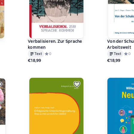
Verbalisieren. Zur Sprache
Von der Schul
kommen
Arbeitswelt
на основе 0 оценок
Text
Средний рейтинг 0 на основе 0 оценок
0
Text
Средн
0
€18,99
€18,99