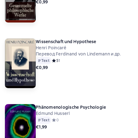
€0,99
Wissenschaft und Hypothese
Henri Poincaré
Перевод Ferdinand von Lindemann и др.
Text
Средний рейтинг 5 на основе 1 оценок
5
1
€0,99
Phänomenologische Psychologie
Edmund Husserl
Text
Средний рейтинг 0 на основе 0 оценок
0
€1,99