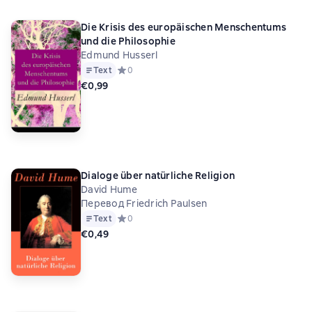
Die Krisis des europäischen Menschentums
und die Philosophie
Edmund Husserl
Text
Средний рейтинг 0 на основе 0 оценок
0
€0,99
Dialoge über natürliche Religion
David Hume
Перевод Friedrich Paulsen
Text
Средний рейтинг 0 на основе 0 оценок
0
€0,49