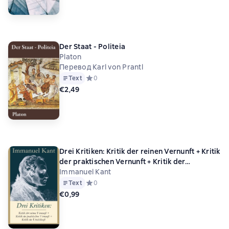
Der Staat - Politeia
Platon
Перевод Karl von Prantl
Text
Средний рейтинг 0 на основе 0 оценок
0
€2,49
Drei Kritiken: Kritik der reinen Vernunft + Kritik
der praktischen Vernunft + Kritik der
Urteilskraft
Immanuel Kant
Text
Средний рейтинг 0 на основе 0 оценок
0
€0,99