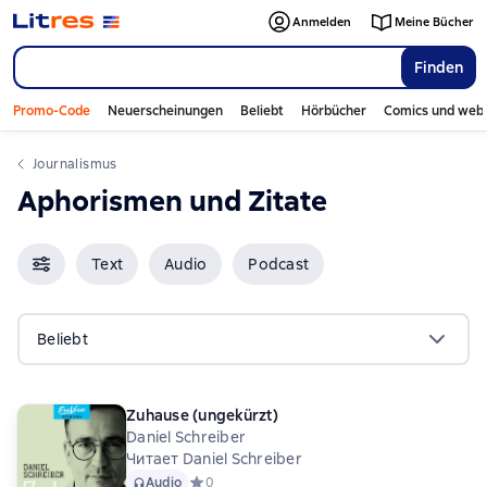
Anmelden
Meine Bücher
Finden
Promo-Code
Neuerscheinungen
Beliebt
Hörbücher
Comics und web
Journalismus
Aphorismen und Zitate
Text
Audio
Podcast
Beliebt
Zuhause (ungekürzt)
Daniel Schreiber
Читает Daniel Schreiber
Audio
Средний рейтинг 0 на основе 0 оценок
0