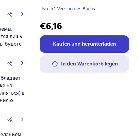
Noch 1 Version des Buchs
€6,16
лемы.
ется лишь
ы будете
Kaufen und herunterladen
In den Warenkorb legen
обладает
же на
лняться) в
ния о
желанием