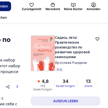
inden
Zurückgestellt
Warenkorb
Meine Bücher
Anmelden
ichen
о по
Садись, пять!
Практическое
руководство по
развитию здоровой
самооценки
ак набор
Ярослава Рындина
этот набор
Text
, Audioformat verfügbar
 процессе
4,8
34
13
159
bewertungen
zitate
bewertungen
 с
AUSZUG LESEN
ие себя с