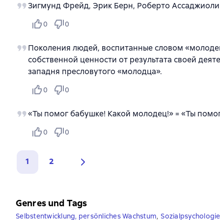
Зигмунд Фрейд, Эрик Берн, Роберто Ассаджиоли
0
0
Поколения людей, воспитанные словом «молодец
собственной ценности от результата своей деяте
западня пресловутого «молодца».
0
0
«Ты помог бабушке! Какой молодец!» = «Ты помо
0
0
1
2
Genres und Tags
Selbstentwicklung, persönliches Wachstum
,
Sozialpsychologi