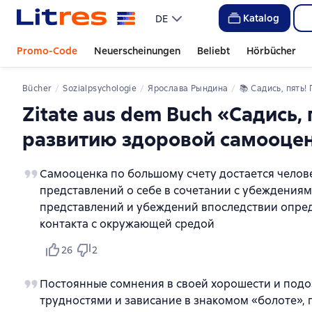
Katalog
DE
Promo-Code
Neuerscheinungen
Beliebt
Hörbücher
Bücher
Sozialpsychologie
Ярослава Рындина
📚 
Садись, пять! Практическое руководство по развитию здоровой самоо
Zitate aus dem Buch «Садись,
развитию здоровой самооце
Самооценка по большому счету достается челове
представлений о себе в сочетании с убеждениям
представлений и убеждений впоследствии опред
контакта с окружающей средой
26
2
Постоянные сомнения в своей хорошести и подозре
трудностями и зависание в знакомом «болоте», 