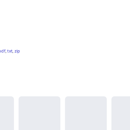
pdf
, 
txt
, 
zip