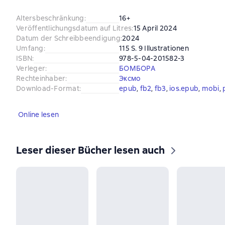
Altersbeschränkung
:
16+
Veröffentlichungsdatum auf Litres
:
15 April 2024
Datum der Schreibbeendigung
:
2024
Umfang
:
115 S. 9 Illustrationen
ISBN
:
978-5-04-201582-3
Verleger
:
БОМБОРА
Rechteinhaber
:
Эксмо
Download-Format
:
epub
, 
fb2
, 
fb3
, 
ios.epub
, 
mobi
, 
Online lesen
Leser dieser Bücher lesen auch