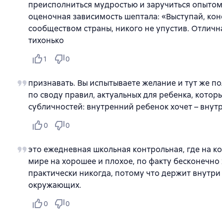
преисполниться мудростью и заручиться опытом 
оценочная зависимость шептала: «Выступай, кон
сообществом страны, никого не упустив. Отличн
тихонько
1
0
признавать. Вы испытываете желание и тут же п
по своду правил, актуальных для ребенка, котор
субличностей: внутренний ребенок хочет – внут
0
0
это ежедневная школьная контрольная, где на ко
мире на хорошее и плохое, по факту бесконечно
практически никогда, потому что держит внутри
окружающих.
0
0