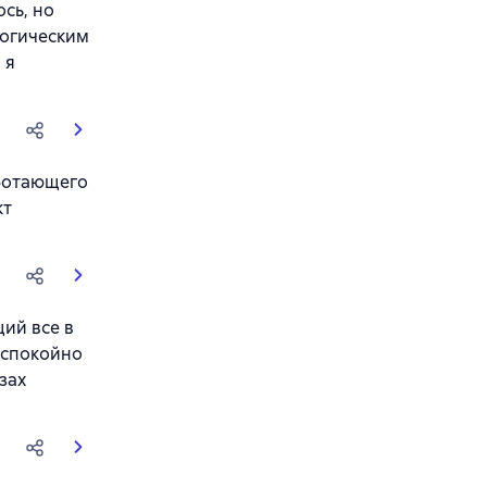
сь, но
логическим
 я
аботающего
кт
щий все в
 спокойно
зах