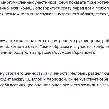
многочисленных участников. Себя показать тоже хотело
ечно, если хочешь опозориться сразу перед всем психо
ая возможность!» Послушав внутреннего «благодетеля»,
олучаете отклик на него от внутреннего руководства, р
ым вы когда-то были. Таким образом и случается конфли
ренний родитель запрещает/осуждает/критикует.
ну стоит его ценность как личности. Человек, разделяю
 ходит между Сциллой и Харибдой: он не чувствует себя
 себя всевидящее оценивающее око и его же видит в гла