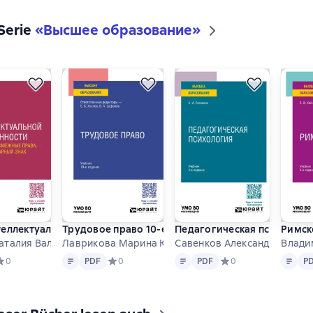
 Serie
«
Высшее образование
»
еллектуальной собственности: авторские и смежные права, прав
Трудовое право 10-е изд. Учебник для вузов
Педагогическая психология 
Римско
аталия Валериевна
Лаврикова Марина Юрьевна u.a.
Савенков Александр Ильич
Влади
Text
PDF
Text
PDF
Text
PD
редний рейтинг 0 на основе 0 оценок
0
PDF
Средний рейтинг 0 на основе 0 оценок
0
PDF
Средний рейтинг 0 на
0
P