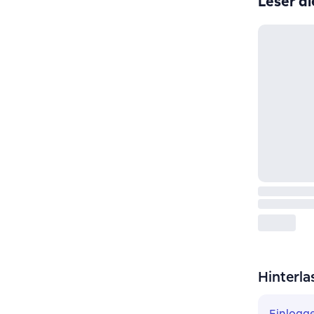
Leser di
Hinterla
Einlogg