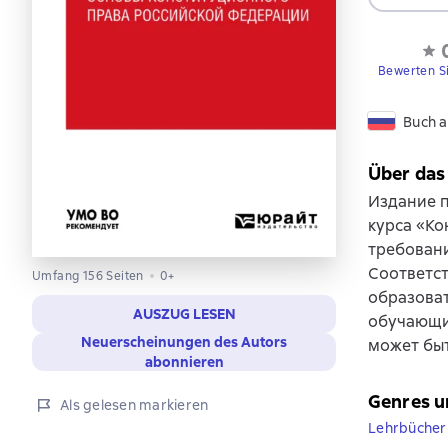
Bewerten S
Buch a
Über das
Издание п
курса «Ко
требовани
Соответс
Umfang 156 Seiten
0+
образоват
AUSZUG LESEN
обучающих
Neuerscheinungen des Autors
может бы
abonnieren
Genres u
Als gelesen markieren
Lehrbücher 