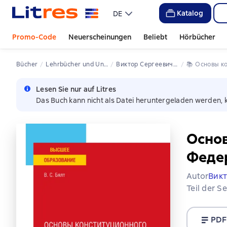
Katalog
DE
Promo-Code
Neuerscheinungen
Beliebt
Hörbücher
Bücher
Lehrbücher und Unterrichtsmaterial für Universitäten
Виктор Сергеевич Бялт
📚 
Основы 
Lesen Sie nur auf Litres
Das Buch kann nicht als Datei heruntergeladen werden, 
Основ
Федер
Autor
Викт
Teil der S
PDF