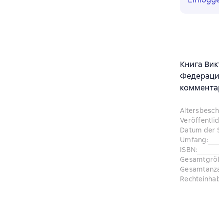
Книга Вик
Федерации
комментар
Altersbesc
Veröffentli
Datum der 
Umfang
:
ISBN
:
Gesamtgrö
Gesamtanza
Rechteinha