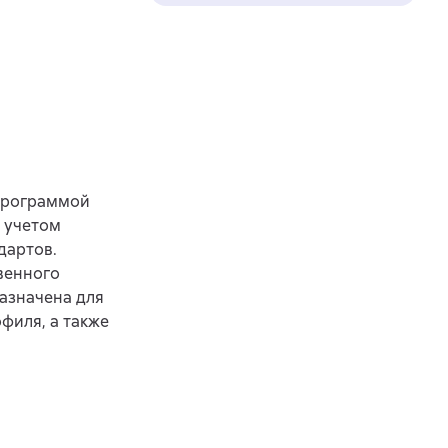
 программой
с учетом
дартов.
венного
азначена для
филя, а также