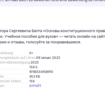
тора Сергеевича Бялта «Основы конституционного прав
. Учебное пособие для вузов» — читать онлайн на сайт
ии и отзывы, голосуйте за понравившиеся.
hränkung
:
0+
chungsdatum auf Litres
:
09 Januar 2023
Schreibbeendigung
:
2023
156 S.
9785534158915
ße
:
452 КБ
hl der Seiten
:
156
ber
:
ЮРАЙТ