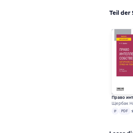
Teil der
Право инт
Щербак Н
Text
PDF
PDF
С