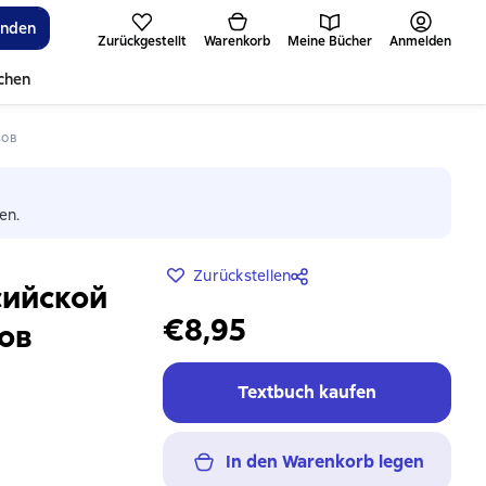
inden
Zurückgestellt
Warenkorb
Meine Bücher
Anmelden
ichen
зов
en.
Zurückstellen
сийской
€8,95
ов
Textbuch kaufen
In den Warenkorb legen