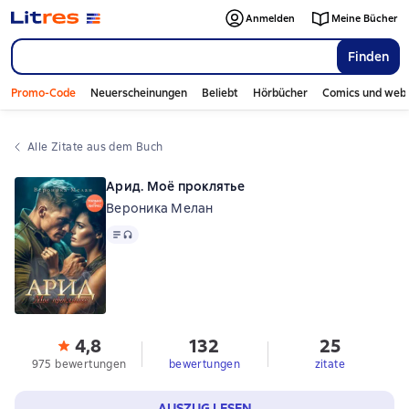
Anmelden
Meine Bücher
Finden
Promo-Code
Neuerscheinungen
Beliebt
Hörbücher
Comics und web
Alle Zitate aus dem Buch
Арид. Моё проклятье
Вероника Мелан
Text
, Audioformat verfügbar
4,8
132
25
975 bewertungen
bewertungen
zitate
AUSZUG LESEN