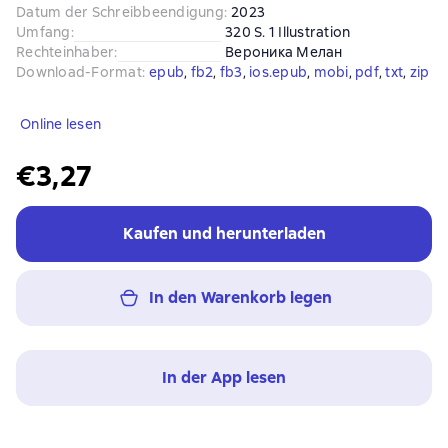
Datum der Schreibbeendigung
:
2023
Umfang
:
320 S. 1 Illustration
Rechteinhaber
:
Вероника Мелан
Download-Format
:
epub
, 
fb2
, 
fb3
, 
ios.epub
, 
mobi
, 
pdf
, 
txt
, 
zip
Online lesen
€3,27
Kaufen und herunterladen
In den Warenkorb legen
In der App lesen