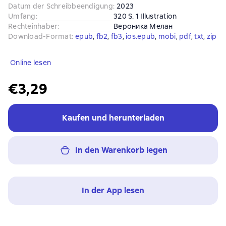
Datum der Schreibbeendigung
:
2023
Umfang
:
320 S. 1 Illustration
Rechteinhaber
:
Вероника Мелан
Download-Format
:
epub
, 
fb2
, 
fb3
, 
ios.epub
, 
mobi
, 
pdf
, 
txt
, 
zip
Online lesen
€3,29
Kaufen und herunterladen
In den Warenkorb legen
In der App lesen