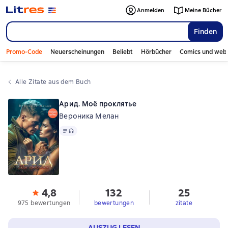
Anmelden
Meine Bücher
Finden
Promo-Code
Neuerscheinungen
Beliebt
Hörbücher
Comics und web
Alle Zitate aus dem Buch
Арид. Моё проклятье
Вероника Мелан
Text
, Audioformat verfügbar
4,8
132
25
975 bewertungen
bewertungen
zitate
AUSZUG LESEN